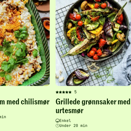
chilismør
med
-
urt
legg
-
til
legg
favoritter
til
favo
5
Denne
m med chilismør
Grillede grønnsaker med
oppskriften
har
urtesmør
tsgrad
stid
fått
min
5
Vanskelighetsgrad
Tilberedningstid
Enkel
av
Under 20 min