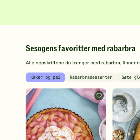
Klikk
Klikk
for
for
å
å
gi
gi
din
din
vurdering.
vurdering.
Sesogens favoritter med rabarbra
Alle oppskriftene du trenger med rabarbra, finner d
Kaker og pai
Rabarbradesserter
Søte gl
Rabarbrapai
med
marengs
-
legg
til
favoritter