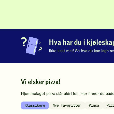
5
5
stjerner.
stjerner.
Klikk
Klikk
for
for
å
å
gi
gi
din
din
vurdering.
vurdering.
Hva har du i kjøleska
Ikke kast mat! Se hva du kan lage a
Vi elsker pizza!
Hjemmelaget pizza slår aldri feil. Her finner du båd
Klassikere
Nye favoritter
Pinsa
Piz