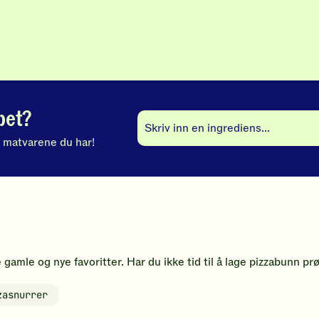
5
stjerner.
Klikk
for
å
gi
din
vurdering.
pet?
Skriv
v matvarene du har!
inn
en
ingrediens
og
velg
fra
listen
for
e gamle og nye favoritter. Har du ikke tid til å lage pizzabunn p
å
gå
zasnurrer
til
Hva