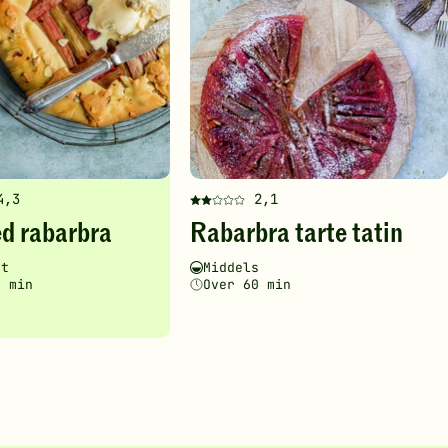
4,3
2,1
Denne
d rabarbra
Rabarbra tarte tatin
en
oppskriften
har
ghetsgrad
ingstid
Vanskelighetsgrad
Tilberedningstid
rt
Middels
fått
0 min
Over 60 min
2
av
5
stjerner.
Klikk
for
å
gi