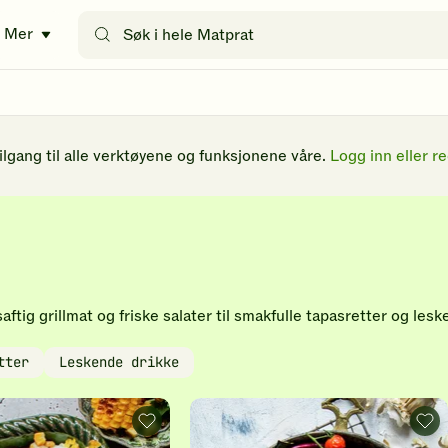
Søk
Mer
etter
oppskrifter
eller
filtre
tilgang til alle verktøyene og funksjonene våre.
Logg inn eller re
tig grillmat og friske salater til smakfulle tapasretter og lesken
tter
Leskende drikke
Maiskrem
Gril
med
grø