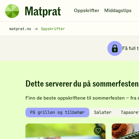
Hopp til hovedinnhold
Oppskrifter
Middagstips
Matprat
hjemmeside
Brødsmulesti
matprat.no
Oppskrifter
Få full 
O
p
Dette serverer du på sommerfesten
p
Finn de beste oppskriftene til sommerfesten – fra saf
På grillen og tilbehør
Salater
Tapasre
s
Grillet
biff