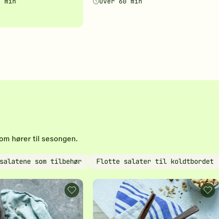
0 min
Over 60 min
5
av
5
stjerner.
Klikk
for
å
gi
din
.
vurdering.
som hører til sesongen.
salatene som tilbehør
Flotte salater til koldtbordet
Cæsarsalat
Gril
-
kyll
legg
med
til
fris