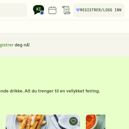
REGISTRER
/LOGG INN
gistrer
deg nå!
de drikke. Alt du trenger til en vellykket feiring.
lede
Nyretapp
nnsaker
med