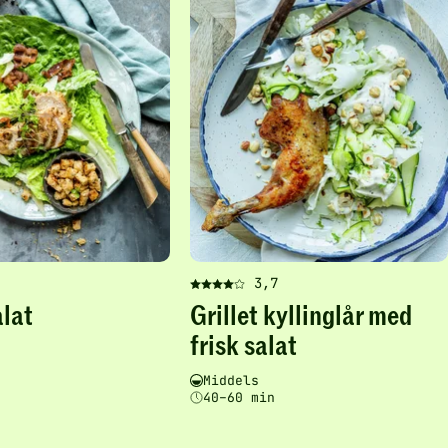
favoritter
sala
-
legg
til
favo
3,7
Denne
lat
Grillet kyllinglår med
oppskriften
har
frisk salat
tsgrad
stid
fått
4
Vanskelighetsgrad
Tilberedningstid
Middels
av
40–60 min
5
stjerner.