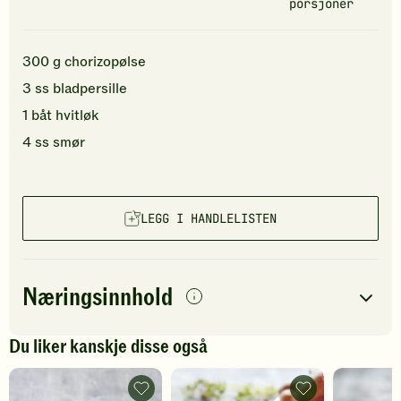
porsjoner
300
g
chorizopølse
3
ss
bladpersille
1
båt
hvitløk
4
ss
smør
LEGG I HANDLELISTEN
Næringsinnhold
per
porsjon
Du liker kanskje disse også
Navn på
Energi
antall
383
kcal
næringsstoffet
Tapasboller
Timianpoteter