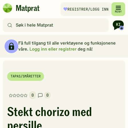
Hopp til hovedinnhold
REGISTRER
/LOGG INN
Matprat
MENY
hjemmeside
Søk
etter
oppskrifter
Ingredienser
Slik gjør du
Kommentarer
Brødsmulesti
eller
Få full tilgang til alle verktøyene og funksjonene
filtre
våre.
Logg inn eller registrer
deg nå!
TAPAS/SMÅRETTER
0
0
Denne
oppskriften
Stekt chorizo med
har
foreløpig
persille
ingen