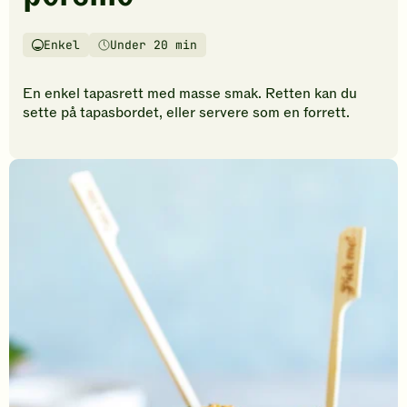
vurderinger.
Bli
den
Enkel
Under 20 min
Vanskelighetsgrad
Tilberedningstid
første
til
En enkel tapasrett med masse smak. Retten kan du
å
sette på tapasbordet, eller servere som en forrett.
vurdere
denne
oppskriften.