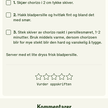
1.
Skjær chorizo i 2 cm tykke skiver.
din
din
din
vurdering.
vurdering.
vurdering
2.
Hakk bladpersille og hvitløk fint og bland det
med smør.
3.
Stek skiver av chorizo raskt i persillesmøret, 1-2
minutter. Bruk middels varme, dersom chorizoen
blir for mye stekt blir den hard og vanskelig å tygge.
Server med et lite dryss frisk bladpersille.
1
2
3
4
5
stjerner
stjerner
stjerner
stjerner
stjerner
Vurder oppskriften
Kommentarer