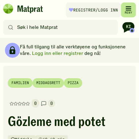
Hopp til hovedinnhold
REGISTRER
/LOGG INN
Matprat
MENY
hjemmeside
Søk
etter
oppskrifter
Ingredienser
Slik gjør du
Kommentarer
Brødsmulesti
eller
Få full tilgang til alle verktøyene og funksjonene
filtre
våre.
Logg inn eller registrer
deg nå!
FAMILIEN
MIDDAGSRETT
PIZZA
0
0
Denne
oppskriften
Gözleme med potet
har
foreløpig
ingen