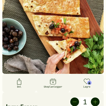
Del
Ukeplanlegger
Lagre