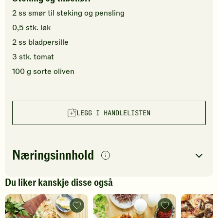
2
ss
smør
til steking og pensling
0,5
stk.
løk
2
ss
bladpersille
3
stk.
tomat
100
g
sorte oliven
LEGG I HANDLELISTEN
Næringsinnhold
per
porsjon
Du liker kanskje disse også
Navn på
Energi
antall
3163
kcal
næringsstoffet
Gözleme
Lahmacun
med
-
Fett
83
g