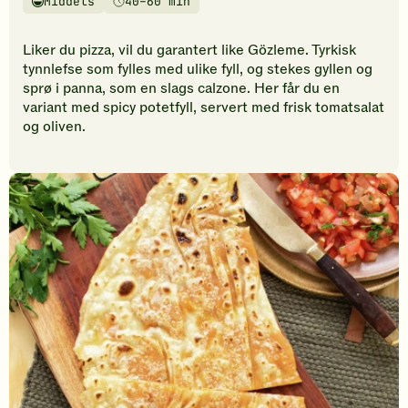
Middels
40–60 min
vurderinger.
Vanskelighetsgrad
Tilberedningstid
Bli
den
Liker du pizza, vil du garantert like Gözleme. Tyrkisk
første
tynnlefse som fylles med ulike fyll, og stekes gyllen og
til
sprø i panna, som en slags calzone. Her får du en
å
variant med spicy potetfyll, servert med frisk tomatsalat
vurdere
og oliven.
denne
oppskriften.