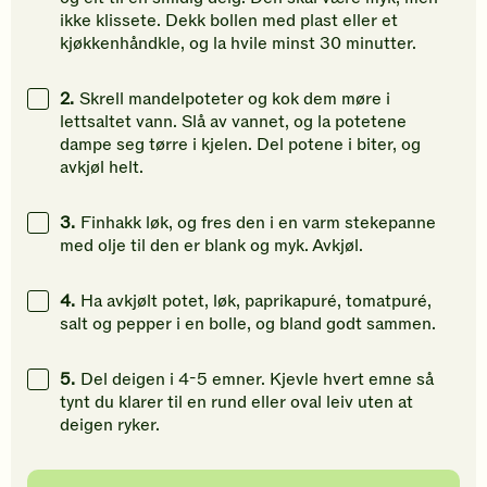
din
din
din
ikke klissete. Dekk bollen med plast eller et
vurdering.
vurdering.
vurdering
kjøkkenhåndkle, og la hvile minst 30 minutter.
2.
Skrell mandelpoteter og kok dem møre i
lettsaltet vann. Slå av vannet, og la potetene
dampe seg tørre i kjelen. Del potene i biter, og
avkjøl helt.
3.
Finhakk løk, og fres den i en varm stekepanne
med olje til den er blank og myk. Avkjøl.
4.
Ha avkjølt potet, løk, paprikapuré, tomatpuré,
salt og pepper i en bolle, og bland godt sammen.
5.
Del deigen i 4-5 emner. Kjevle hvert emne så
tynt du klarer til en rund eller oval leiv uten at
deigen ryker.