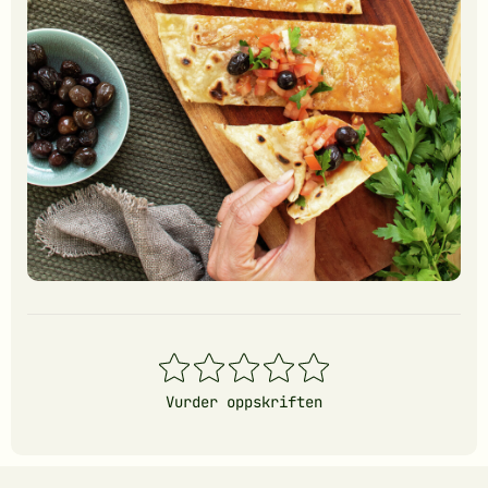
1
2
3
4
5
stjerner
stjerner
stjerner
stjerner
stjerner
Vurder oppskriften