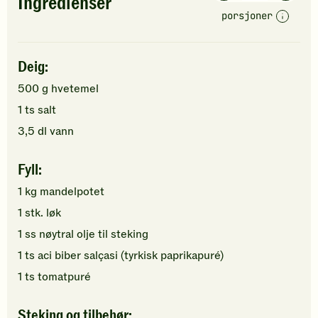
Ingredienser
porsjoner
Deig:
500
g
hvetemel
1
ts
salt
3,5
dl
vann
Fyll:
1
kg
mandelpotet
1
stk.
løk
1
ss
nøytral olje
til steking
1
ts
aci biber salçasi (tyrkisk paprikapuré)
1
ts
tomatpuré
Steking og tilbehør: