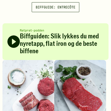
BIFFGUIDE: ENTRECÔTE
Matprat-podden
Biffguiden: Slik lykkes du med
nyretapp, flat iron og de beste
biffene
B
i
f
f
g
u
i