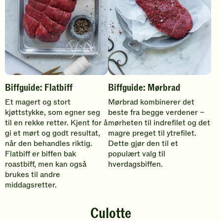
r
Biffguide: Flatbiff
Biffguide: Mørbrad
Et magert og stort
Mørbrad kombinerer det
kjøttstykke, som egner seg
beste fra begge verdener –
til en rekke retter. Kjent for å
mørheten til indrefilet og det
gi et mørt og godt resultat,
magre preget til ytrefilet.
når den behandles riktig.
Dette gjør den til et
Flatbiff er biffen bak
populært valg til
roastbiff, men kan også
hverdagsbiffen.
brukes til andre
middagsretter.
Culotte