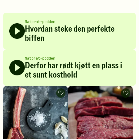
Matprat-podden
Hvordan steke den perfekte
biffen
Matprat-podden
Derfor har rødt kjøtt en plass i
et sunt kosthold
Dry
Hvorda
aged
steke
-
biff
legg
til
til
mange
favoritter
-
legg
til
favoritt