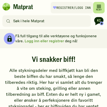
Hopp til hovedinnhold
REGISTRER
/LOGG INN
Matprat
MENY
hjemmeside
Søk
etter
oppskrifter
Brødsmulesti
eller
Få full tilgang til alle verktøyene og funksjonene
filtre
våre.
Logg inn eller registrer
deg nå!
Vi snakker biff!
Alle stykningsdeler med biffkjøtt kan bli den
beste biffen du har smakt, så lenge den
tilberedes riktig. Her har vi samlet alt du trenger
å vite om steking, grilling eller annen
tilberedning av biff. Enten du er helt ny i gamet,
eller ønsker å perfeksjonere din favoritt
stykningsdel - her er biffguiden du har ventet