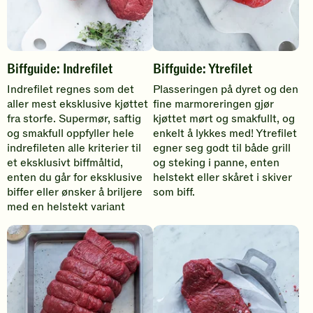
d
e
s
Biffguide: Indrefilet
Biffguide: Ytrefilet
t
Indrefilet regnes som det
Plasseringen på dyret og den
y
aller mest eksklusive kjøttet
fine marmoreringen gjør
k
fra storfe. Supermør, saftig
kjøttet mørt og smakfullt, og
og smakfull oppfyller hele
enkelt å lykkes med! Ytrefilet
n
indrefileten alle kriterier til
egner seg godt til både grill
i
et eksklusivt biffmåltid,
og steking i panne, enten
n
enten du går for eksklusive
helstekt eller skåret i skiver
biffer eller ønsker å briljere
som biff.
g
med en helstekt variant
s
d
e
l
e