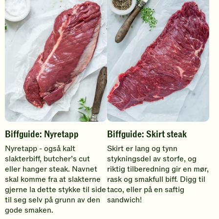
i
f
f
g
u
i
d
e
Biffguide: Nyretapp
Biffguide: Skirt steak
Nyretapp - også kalt
Skirt er lang og tynn
slakterbiff, butcher’s cut
stykningsdel av storfe, og
eller hanger steak. Navnet
riktig tilberedning gir en mør,
skal komme fra at slakterne
rask og smakfull biff. Digg til
gjerne la dette stykke til side
taco, eller på en saftig
til seg selv på grunn av den
sandwich!
gode smaken.