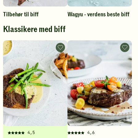
Tilbehør til biff
Wagyu - verdens beste biff
Klassikere med biff
Biff
Pepperb
med
-
béarnaisesaus
legg
-
til
legg
favoritt
til
favoritter
4,5
4,6
Denne
Denne