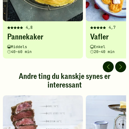
4,8
4,7
Denne
Denne
Pannekaker
Vafler
oppskriften
oppskriften
har
har
Vanskelighetsgrad
Tilberedningstid
Vanskelighetsgrad
Tilberedningstid
Middels
Enkel
fått
fått
40–60 min
20–40 min
5
5
av
av
5
5
stjerner.
stjerner.
Andre ting du kanskje synes er
Klikk
Klikk
interessant
for
for
å
å
gi
gi
din
din
vurdering.
vurdering.