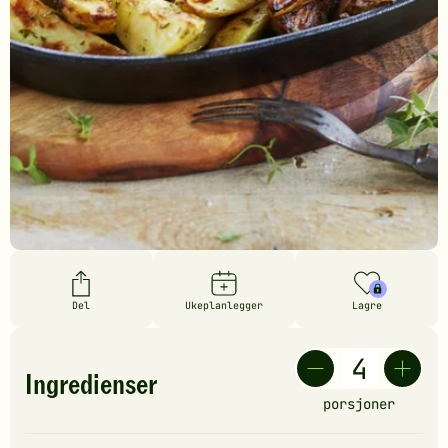
Del
Ukeplanlegger
Lagre
Ingredienser
porsjoner