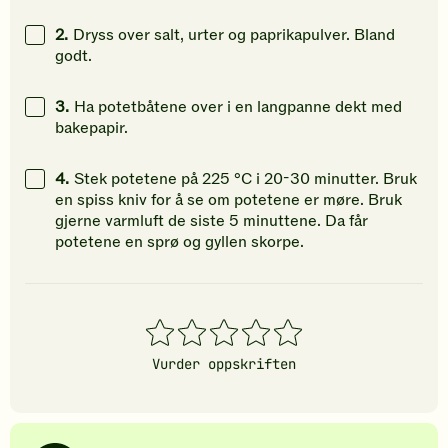
2.
Dryss over salt, urter og paprikapulver. Bland
godt.
3.
Ha potetbåtene over i en langpanne dekt med
bakepapir.
4.
Stek potetene på 225 °C i 20-30 minutter. Bruk
en spiss kniv for å se om potetene er møre. Bruk
gjerne varmluft de siste 5 minuttene. Da får
potetene en sprø og gyllen skorpe.
1
2
3
4
5
stjerner
stjerner
stjerner
stjerner
stjerner
Vurder oppskriften