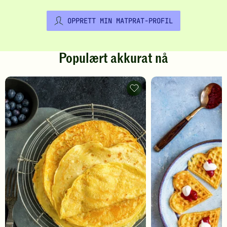
OPPRETT MIN MATPRAT-PROFIL
Populært akkurat nå
Pannekaker
-
legg
til
favoritter