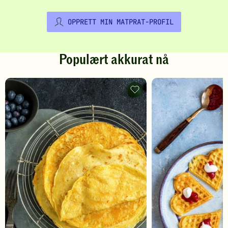
OPPRETT MIN MATPRAT-PROFIL
Populært akkurat nå
Pannekaker
-
legg
til
favoritter