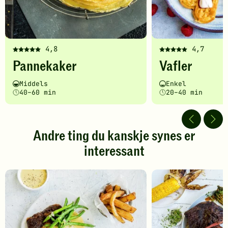
4,8
4,7
Denne
Denne
Pannekaker
Vafler
oppskriften
oppskriften
har
har
Vanskelighetsgrad
Tilberedningstid
Vanskelighetsgrad
Tilberedningstid
Middels
Enkel
fått
fått
40–60 min
20–40 min
5
5
av
av
5
5
stjerner.
stjerner.
Andre ting du kanskje synes er
Klikk
Klikk
interessant
for
for
å
å
gi
gi
din
din
vurdering.
vurdering.