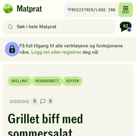
Hopp til hovedinnhold
REGISTRER
/LOGG INN
Matprat
MENY
hjemmeside
Søk
etter
oppskrifter
Ingredienser
Slik gjør du
Kommentarer
Brødsmulesti
eller
Få full tilgang til alle verktøyene og funksjonene
filtre
våre.
Logg inn eller registrer
deg nå!
GRILLMAT
MIDDAGSRETT
BIFFER
0
0
Denne
oppskriften
Grillet biff med
har
foreløpig
sommersalat
ingen