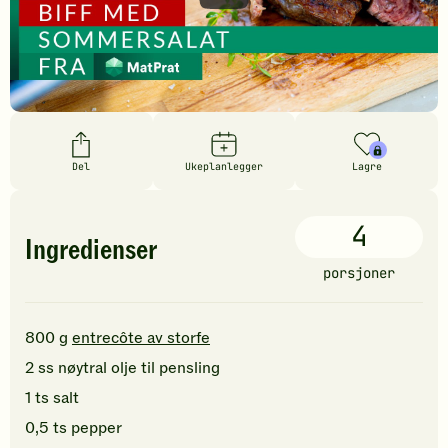
Del
Ukeplanlegger
Lagre
4
Ingredienser
porsjoner
800
g
entrecôte av storfe
2
ss
nøytral olje
til pensling
1
ts
salt
0,5
ts
pepper