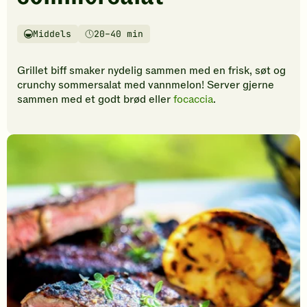
vurderinger.
Bli
den
Middels
20–40 min
Vanskelighetsgrad
Tilberedningstid
første
til
Grillet biff smaker nydelig sammen med en frisk, søt og
å
crunchy sommersalat med vannmelon! Server gjerne
vurdere
sammen med et godt brød eller
focaccia
.
denne
oppskriften.