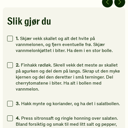
av
av
av
5
5
5
stjerner.
stjerner.
stjerner.
Slik gjør du
Klikk
Klikk
Klikk
for
for
for
å
å
å
1.
Skjær vekk skallet og alt det hvite på
gi
gi
gi
vannmelonen, og fjern eventuelle frø. Skjær
din
din
din
vannmelonkjøttet i biter. Ha dem i en stor bolle.
vurdering.
vurdering.
vurdering
2.
Finhakk rødløk. Skrell vekk det meste av skallet
på agurken og del dem på langs. Skrap ut den myke
kjernen og del den deretter i små terninger. Del
cherrytomatene i biter. Ha alt i bollen med
vannmelon.
3.
Hakk mynte og koriander, og ha det i salatbollen.
4.
Press sitronsaft og ringle honning over salaten.
Bland forsiktig og smak til med litt salt og pepper,