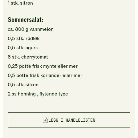
1
stk.
sitron
Sommersalat:
ca.
800
g
vannmelon
0,5
stk.
rødløk
0,5
stk.
agurk
8
stk.
cherrytomat
0,25
potte
frisk mynte
eller mer
0,5
potte
frisk koriander
eller mer
0,5
stk.
sitron
2
ss
honning
, flytende type
LEGG I HANDLELISTEN