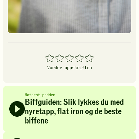
1
2
3
4
5
stjerner
stjerner
stjerner
stjerner
stjerner
Vurder oppskriften
Matprat-podden
Biffguiden: Slik lykkes du med
nyretapp, flat iron og de beste
biffene