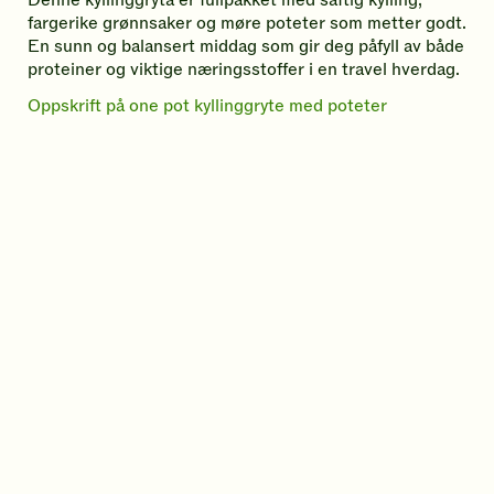
Denne kyllinggryta er fullpakket med saftig kylling,
fargerike grønnsaker og møre poteter som metter godt.
En sunn og balansert middag som gir deg påfyll av både
proteiner og viktige næringsstoffer i en travel hverdag.
Oppskrift på one pot kyllinggryte med poteter
S
O
K
T
Y
B
D
u
n
o
a
t
i
e
n
e
t
c
r
f
t
n
p
e
o
e
f
d
e
o
l
m
f
m
u
t
e
e
i
e
s
o
k
t
d
l
d
p
g
y
t
b
e
b
i
g
l
e
i
t
a
s