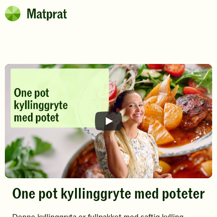
Hopp til hovedinnhold
Matprat
Brødsmulesti
F
i
l
m
One pot kyllinggryte med poteter