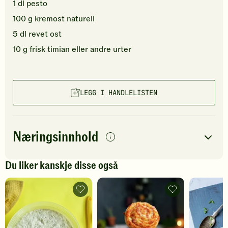
1
dl
pesto
100
g
kremost naturell
5
dl
revet ost
10
g
frisk timian
eller andre urter
LEGG I HANDLELISTEN
Næringsinnhold
per
porsjon
Du liker kanskje disse også
Navn på
Energi
antall
4299
kcal
næringsstoffet
Eltefri
Pizzasnurrer
pizzadeig
-
Fett
180
g
-
legg
legg
til
Protein
186
g
til
favoritter