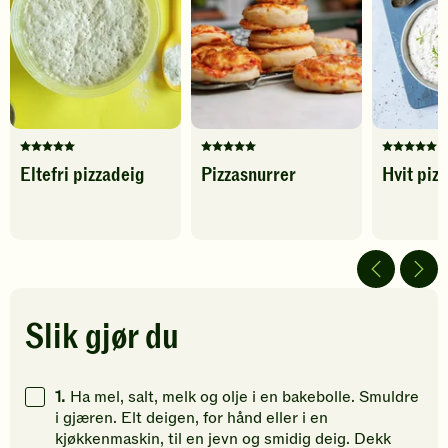
favoritter
Karbohydrater
435
g
Denne
Denne
Denne
Eltefri pizzadeig
Pizzasnurrer
Hvit piz
oppskriften
oppskriften
oppskrif
har
har
har
fått
fått
fått
5
5
5
av
av
av
5
5
5
stjerner.
stjerner.
stjerner.
Klikk
Klikk
Klikk
Slik gjør du
for
for
for
å
å
å
gi
gi
gi
1.
Ha mel, salt, melk og olje i en bakebolle. Smuldre
din
din
din
i gjæren. Elt deigen, for hånd eller i en
vurdering.
vurdering.
vurdering
kjøkkenmaskin, til en jevn og smidig deig. Dekk