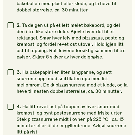
bakebollen med plast eller klede, og la heve til
dobbel størrelse, ca. 30 minutter.
2.
Ta deigen ut på et lett melet bakebord, og del
den i tre like store deler. Kjevle hver del til et
rektangel. Smør hver leiv med pizzasaus, pesto og
kremost, og fordel revet ost utover. Hold igjen litt
ost til topping. Rull leivene forsiktig sammen til tre
pølser. Skjær 6 skiver av hver deigpølse.
3.
Ha bakepapir i en liten langpanne, og sett
snurrene oppi med snittflaten opp med litt
mellomrom. Dekk pizzasnurrene med et klede, og la
heve til nesten dobbel størrelse, ca. 30 minutter.
4.
Ha litt revet ost på toppen av hver snurr med
kremost, og pynt pestosnurrene med friske urter.
Stek pizzasnurrene midt i ovnen på 225 °C i ca. 15
minutter eller til de er gyllenbrune. Avkjøl snurrene
litt på rist.