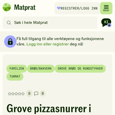
Hopp til hovedinnhold
REGISTRER
/LOGG INN
Matprat
MENY
hjemmeside
Søk
etter
oppskrifter
Ingredienser
Slik gjør du
Kommentarer
Brødsmulesti
eller
Få full tilgang til alle verktøyene og funksjonene
filtre
våre.
Logg inn eller registrer
deg nå!
FAMILIEN
BRØD/BAKVERK
GROVE BRØD OG RUNDSTYKKER
TURMAT
0
0
Denne
oppskriften
Grove pizzasnurrer i
har
foreløpig