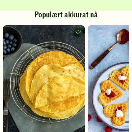
Populært akkurat nå
Pannekaker
-
legg
til
favoritter