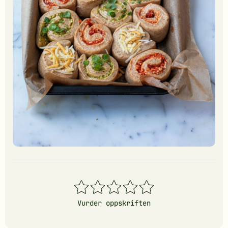
1
2
3
4
5
stjerner
stjerner
stjerner
stjerner
stjerner
Vurder oppskriften