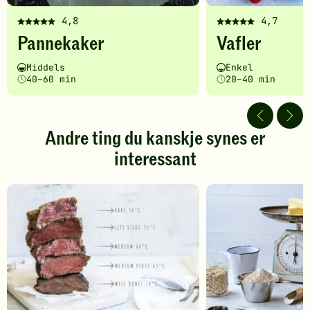
4,8
4,7
Denne
Denne
Pannekaker
Vafler
oppskriften
oppskriften
har
har
Vanskelighetsgrad
Tilberedningstid
Vanskelighetsgrad
Tilberedningstid
Middels
Enkel
fått
fått
40–60 min
20–40 min
5
5
av
av
5
5
stjerner.
stjerner.
Andre ting du kanskje synes er
Klikk
Klikk
interessant
for
for
å
å
gi
gi
din
din
vurdering.
vurdering.