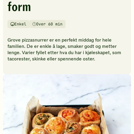
form
ingen
vurderinger.
Bli
den
Enkel
Over 60 min
Vanskelighetsgrad
Tilberedningstid
første
til
Grove pizzasnurrer er en perfekt middag for hele
å
familien. De er enkle å lage, smaker godt og metter
vurdere
lenge. Varier fyllet etter hva du har i kjøleskapet, som
denne
tacorester, skinke eller spennende oster.
oppskriften.