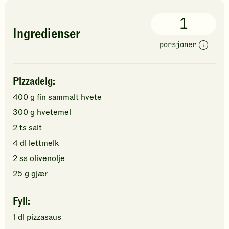
1
Ingredienser
porsjoner
Pizzadeig:
400
g
fin sammalt hvete
300
g
hvetemel
2
ts
salt
4
dl
lettmelk
2
ss
olivenolje
25
g
gjær
Fyll:
1
dl
pizzasaus