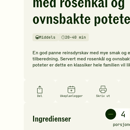
med rosenkål og
vurderinger.
Bli
ovnsbakte potete
den
første
til
å
Middels
20–40 min
Vanskelighetsgrad
Tilberedningstid
vurdere
denne
En god panne reinsdyrskav med mye smak og e
oppskriften.
tilberedning. Servert med rosenkål og ovnsbak
poteter er dette en klassiker hele familien vil li
Del
Ukeplanlegger
Skriv ut
Ingredienser
porsjon