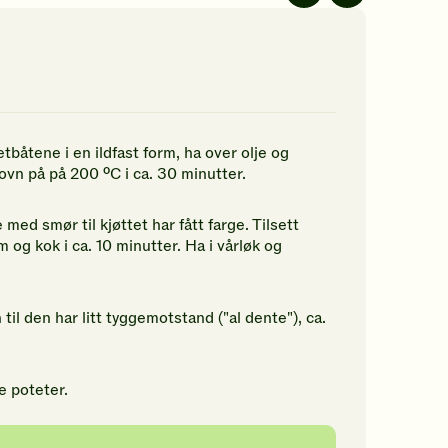
av
av
5
5
jerner.
stjerner.
stjerner.
ikk
Klikk
Klikk
r
for
for
å
å
gi
gi
n
din
din
tbåtene i en ildfast form, ha over olje og
rdering.
vurdering.
vurdering.
ovn på på 200 ºC i ca. 30 minutter.
med smør til kjøttet har fått farge. Tilsett
 og kok i ca. 10 minutter. Ha i vårløk og
til den har litt tyggemotstand ("al dente"), ca.
 poteter.