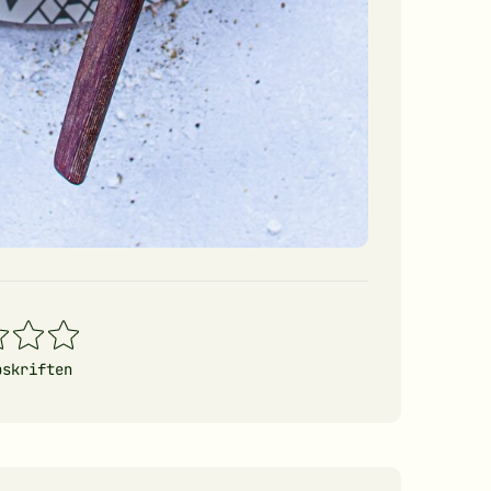
4
5
erner
stjerner
stjerner
pskriften