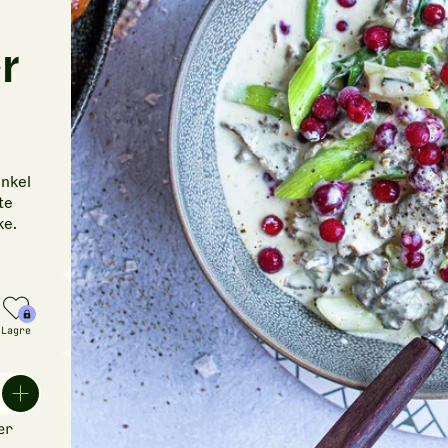
r
nkel
te
ke.
Lagre
er