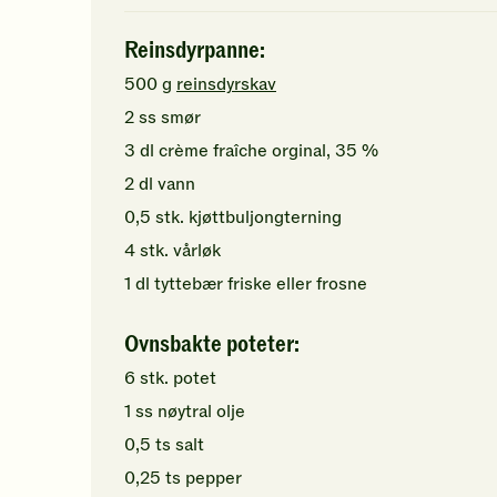
Reinsdyrpanne:
500
g
reinsdyrskav
2
ss
smør
3
dl
crème fraîche orginal, 35 %
2
dl
vann
0,5
stk.
kjøttbuljongterning
4
stk.
vårløk
1
dl
tyttebær
friske eller frosne
Ovnsbakte poteter:
6
stk.
potet
1
ss
nøytral olje
0,5
ts
salt
0,25
ts
pepper