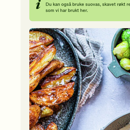
17
g
Du kan også bruke suovas, skavet røkt rei
som vi har brukt her.