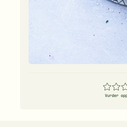
1
2
3
stjerner
stjerner
stj
Vurder op