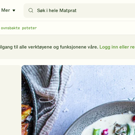
Søk
Mer
etter
oppskrifter
eller
 ovnsbakte poteter
filtre
tilgang til alle verktøyene og funksjonene våre.
Logg inn eller re