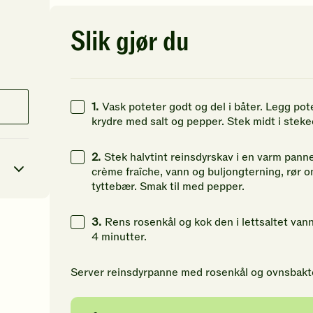
av
av
av
5
5
5
stjerner.
stjerner.
st
Slik gjør du
Klikk
Klikk
Kl
for
for
fo
å
å
å
gi
gi
gi
din
din
di
1.
Vask poteter godt og del i båter. Legg pote
vurdering.
vurdering.
vu
krydre med salt og pepper. Stek midt i steke
2.
Stek halvtint reinsdyrskav i en varm panne 
crème fraîche, vann og buljongterning, rør om
tyttebær. Smak til med pepper.
3.
Rens rosenkål og kok den i lettsaltet vann 
5
kcal
4 minutter.
45
g
Server reinsdyrpanne med rosenkål og ovnsbakte
31
g