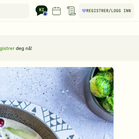
REGISTRER
/LOGG INN
gistrer
deg nå!