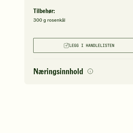
Tilbehør:
300
g
rosenkål
LEGG I HANDLELISTEN
Næringsinnhold
per
porsjon
Navn på
Energi
antall
60
næringsstoffet
Fett
Protein