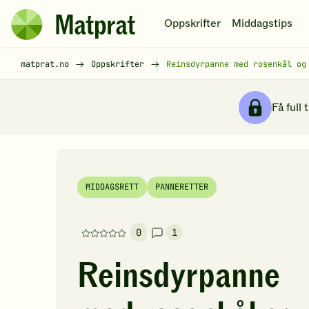
Hopp til hovedinnhold
Oppskrifter
Middagstips
Matprat
hjemmeside
Brødsmulesti
matprat.no
Oppskrifter
Reinsdyrpanne med rosenkål og
Få full 
MIDDAGSRETT
PANNERETTER
0
1
Denne
oppskriften
Reinsdyrpanne
har
foreløpig
ingen