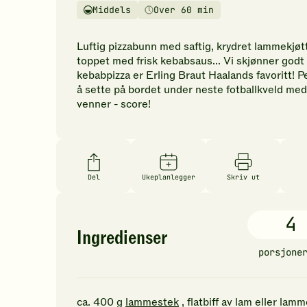
vurderinger.
Middels
Over 60 min
Vanskelighetsgrad
Tilberedningstid
Bli
den
Luftig pizzabunn med saftig, krydret lammekjøt
første
toppet med frisk kebabsaus... Vi skjønner godt 
til
kebabpizza er Erling Braut Haalands favoritt! P
å
å sette på bordet under neste fotballkveld med
vurdere
venner - score!
denne
oppskriften.
Del
Ukeplanlegger
Skriv ut
4
Ingredienser
porsjone
ca.
400
g
lammestek
, flatbiff av lam eller lamm