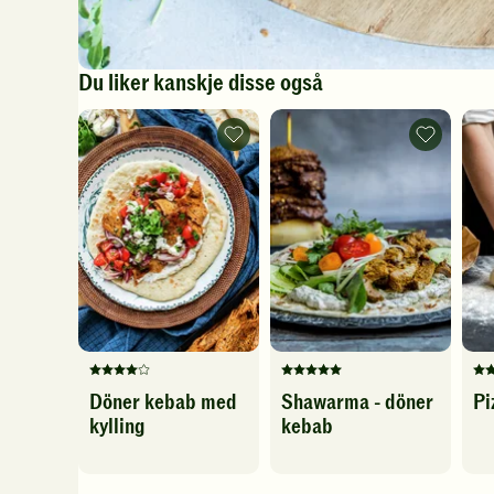
Du liker kanskje disse også
Döner
Shawarma
kebab
-
med
döner
kylling
kebab
-
-
legg
legg
til
til
favoritter
favoritter
Denne
Denne
De
Döner kebab med
Shawarma - döner
Pi
oppskriften
oppskriften
op
kylling
kebab
har
har
ha
fått
fått
fåt
4
5
5