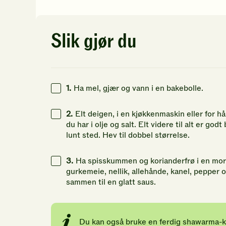
av
av
av
5
5
5
stjerner.
stjerner.
st
Klikk
Klikk
Kl
Slik gjør du
for
for
fo
å
å
å
gi
gi
gi
din
din
di
vurdering.
vurdering.
vu
1.
Ha mel, gjær og vann i en bakebolle.
2.
Elt deigen, i en kjøkkenmaskin eller for hå
du har i olje og salt. Elt videre til alt er god
lunt sted. Hev til dobbel størrelse.
3.
Ha spisskummen og korianderfrø i en mort
gurkemeie, nellik, allehånde, kanel, pepper og
sammen til en glatt saus.
Du kan også bruke en ferdig shawarma-k