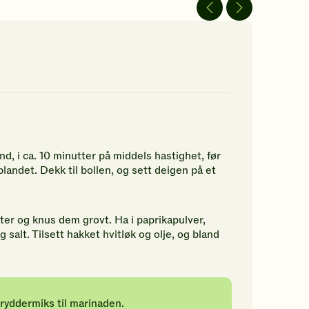
av
av
5
5
jerner.
stjerner.
stjerner.
ikk
Klikk
Klikk
r
for
for
å
å
gi
gi
n
din
din
rdering.
vurdering.
vurdering.
nd, i ca. 10 minutter på middels hastighet, før
t blandet. Dekk til bollen, og sett deigen på et
er og knus dem grovt. Ha i paprikapulver,
 salt. Tilsett hakket hvitløk og olje, og bland
ryddermiks til marinaden.