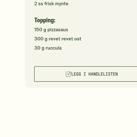
2
ss
frisk mynte
Topping:
150
g
pizzasaus
300
g
revet
revet ost
30
g
ruccula
LEGG I HANDLELISTEN