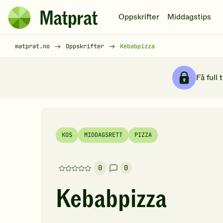
Hopp til hovedinnhold
Oppskrifter
Middagstips
Matprat
hjemmeside
Brødsmulesti
matprat.no
Oppskrifter
Kebabpizza
Få full 
KOS
MIDDAGSRETT
PIZZA
0
0
Denne
oppskriften
Kebabpizza
har
foreløpig
ingen