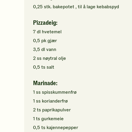
0,25
stk.
bakepotet
, til å lage kebabspyd
Pizzadeig:
7
dl
hvetemel
0,5
pk
gjær
3,5
dl
vann
2
ss
nøytral olje
0,5
ts
salt
Marinade:
1
ss
spisskummenfrø
1
ss
korianderfrø
2
ts
paprikapulver
1
ts
gurkemeie
0,5
ts
kajennepepper