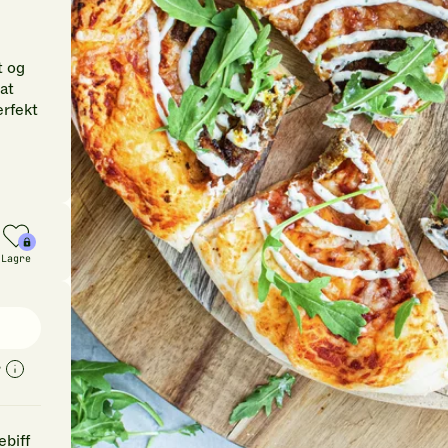
t og
at
erfekt
Lagre
r
ebiff