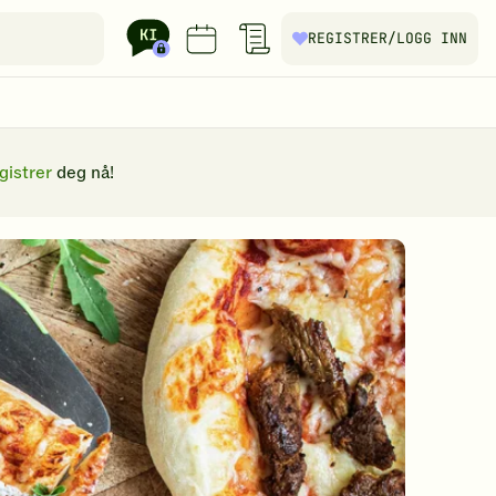
REGISTRER
/LOGG INN
gistrer
deg nå!