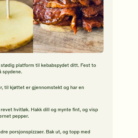
 stødig platform til kebabspydet ditt. Fest to
på spydene.
r, til kjøttet er gjennomstekt og har en
evet hvitløk. Hakk dill og mynte fint, og visp
vernet pepper.
mindre porsjonspizzaer. Bak ut, og topp med