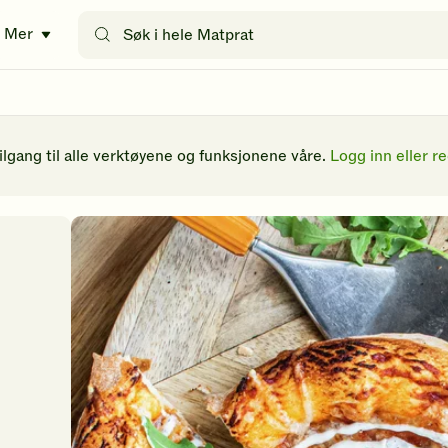
Søk
Mer
etter
oppskrifter
eller
filtre
tilgang til alle verktøyene og funksjonene våre.
Logg inn eller re