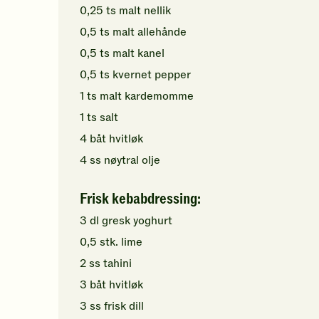
0,25
ts
malt nellik
0,5
ts
malt allehånde
0,5
ts
malt kanel
0,5
ts
kvernet pepper
1
ts
malt kardemomme
1
ts
salt
4
båt
hvitløk
4
ss
nøytral olje
Frisk kebabdressing:
3
dl
gresk yoghurt
0,5
stk.
lime
2
ss
tahini
3
båt
hvitløk
3
ss
frisk dill