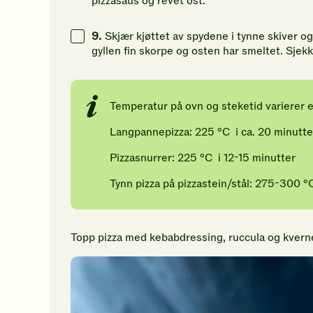
pizzasaus og revet ost.
9.
Skjær kjøttet av spydene i tynne skiver og 
gyllen fin skorpe og osten har smeltet. Sjek
Temperatur på ovn og steketid varierer et
Langpannepizza: 225 °C i ca. 20 minutte
Pizzasnurrer: 225 °C i 12-15 minutter
Tynn pizza på pizzastein/stål: 275-300 °C
Topp pizza med kebabdressing, ruccula og kvernet