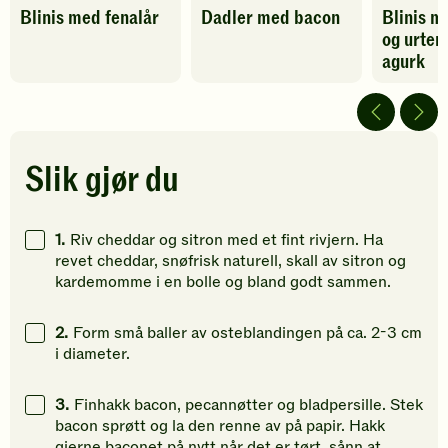
Blinis med fenalår
Dadler med bacon
Blinis m
oppskriften
oppskriften
oppskrif
og urte
har
har
har
fått
fått
fått
agurk
5
5
5
av
av
av
5
5
5
stjerner.
stjerner.
stjerner.
Klikk
Klikk
Klikk
Slik gjør du
for
for
for
å
å
å
gi
gi
gi
1.
Riv cheddar og sitron med et fint rivjern. Ha
din
din
din
revet cheddar, snøfrisk naturell, skall av sitron og
vurdering.
vurdering.
vurdering
kardemomme i en bolle og bland godt sammen.
2.
Form små baller av osteblandingen på ca. 2-3 cm
i diameter.
3.
Finhakk bacon, pecannøtter og bladpersille. Stek
bacon sprøtt og la den renne av på papir. Hakk
gjerne baconet på nytt når det er tørt, sånn at