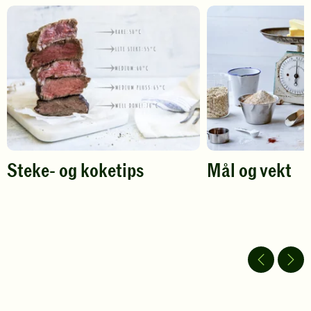
gi
gi
din
din
vurdering.
vurdering.
Steke- og koketips
Mål og vekt