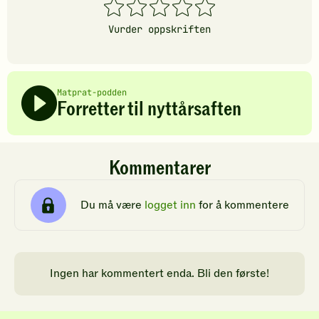
1
2
3
4
5
stjerner
stjerner
stjerner
stjerner
stjerner
Vurder oppskriften
Matprat-podden
Forretter til nyttårsaften
Kommentarer
Du må være
logget inn
for å kommentere
Ingen har kommentert enda. Bli den første!