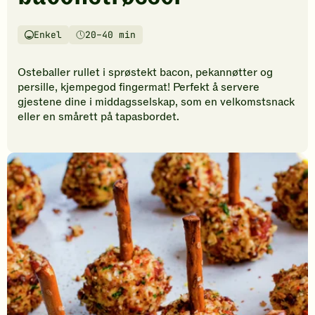
vurderinger.
Bli
den
Enkel
20–40 min
Vanskelighetsgrad
Tilberedningstid
første
til
Osteballer rullet i sprøstekt bacon, pekannøtter og
å
persille, kjempegod fingermat! Perfekt å servere
vurdere
gjestene dine i middagsselskap, som en velkomstsnack
denne
eller en smårett på tapasbordet.
oppskriften.