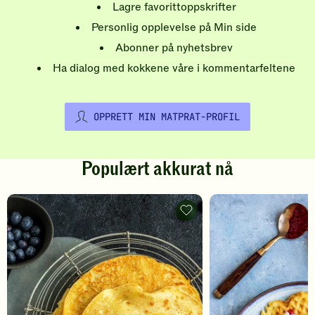
Lagre favorittoppskrifter
Personlig opplevelse på Min side
Abonner på nyhetsbrev
Ha dialog med kokkene våre i kommentarfeltene
OPPRETT MIN MATPRAT-PROFIL
Populært akkurat nå
Pannekaker
-
legg
til
favoritter