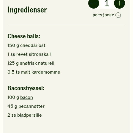
Ingredienser
porsjoner
Cheese balls:
150
g
cheddar ost
1
ss
revet sitronskall
125
g
snøfrisk naturell
0,5
ts
malt kardemomme
Baconstrøssel:
100
g
bacon
45
g
pecannøtter
2
ss
bladpersille