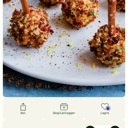
Del
Ukeplanlegger
Lagre