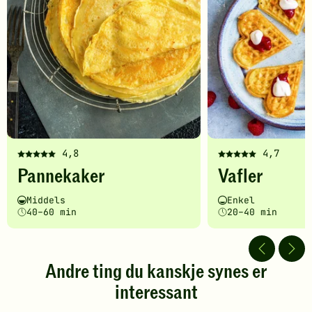
4,8
4,7
Denne
Denne
Pannekaker
Vafler
oppskriften
oppskriften
har
har
Vanskelighetsgrad
Tilberedningstid
Vanskelighetsgrad
Tilberedningstid
Middels
Enkel
fått
fått
40–60 min
20–40 min
5
5
av
av
5
5
stjerner.
stjerner.
Andre ting du kanskje synes er
Klikk
Klikk
interessant
for
for
å
å