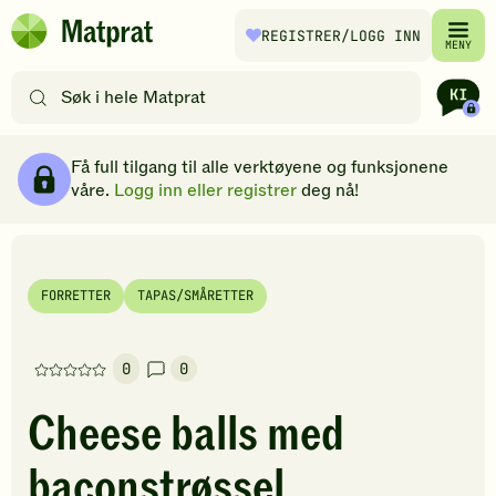
Hopp til hovedinnhold
REGISTRER
/LOGG INN
Matprat
MENY
hjemmeside
Søk
etter
oppskrifter
Ingredienser
Slik gjør du
Kommentarer
Brødsmulesti
eller
Få full tilgang til alle verktøyene og funksjonene
filtre
våre.
Logg inn eller registrer
deg nå!
FORRETTER
TAPAS/SMÅRETTER
0
0
Denne
oppskriften
Cheese balls med
har
foreløpig
baconstrøssel
ingen