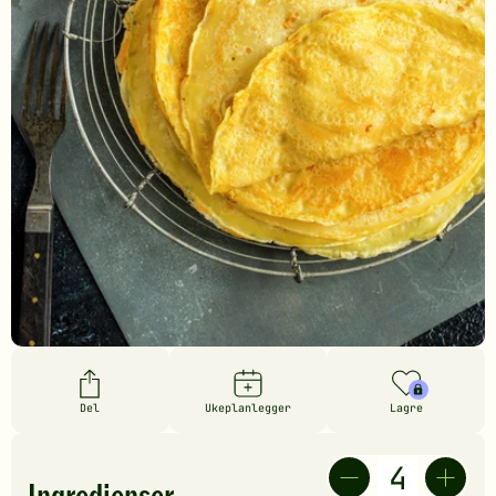
Del
Ukeplanlegger
Lagre