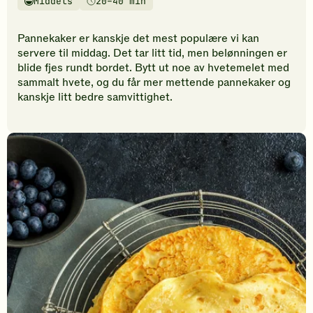
Middels
20–40 min
vurderinger.
Vanskelighetsgrad
Tilberedningstid
Bli
den
Pannekaker er kanskje det mest populære vi kan
første
servere til middag. Det tar litt tid, men belønningen er
til
blide fjes rundt bordet. Bytt ut noe av hvetemelet med
å
sammalt hvete, og du får mer mettende pannekaker og
vurdere
kanskje litt bedre samvittighet.
denne
oppskriften.