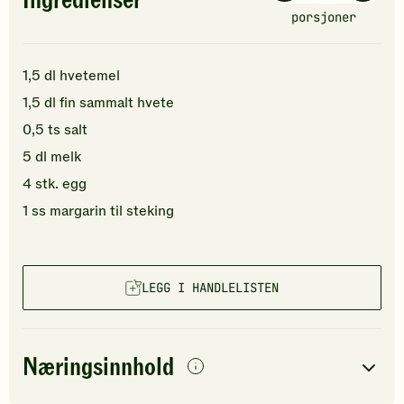
Ingredienser
porsjoner
1,5
dl
hvetemel
1,5
dl
fin sammalt hvete
0,5
ts
salt
5
dl
melk
4
stk.
egg
1
ss
margarin
til steking
LEGG I HANDLELISTEN
Næringsinnhold