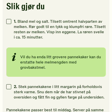
Klikk
Klikk
Klikk
Slik gjør du
for
for
for
å
å
å
gi
gi
gi
1.
Bland mel og salt. Tilsett omtrent halvparten av
din
din
din
melken. Rør godt til en tykk og klumpfri røre. Tilsett
vurdering.
vurdering.
vurdering
resten av melken. Visp inn eggene. La røren svelle
i ca. 15 minutter.
Vil du ha enda litt grovere pannekaker kan du
erstatte hele melmengden med
grovbakstmel.
2.
Stek pannekakene i litt margarin på forholdsvis
sterk varme. Snu dem når de har stivnet på
oversiden og fått fin og gyllen farge på undersiden.
Pannekakene passer best til middag. Server på samme