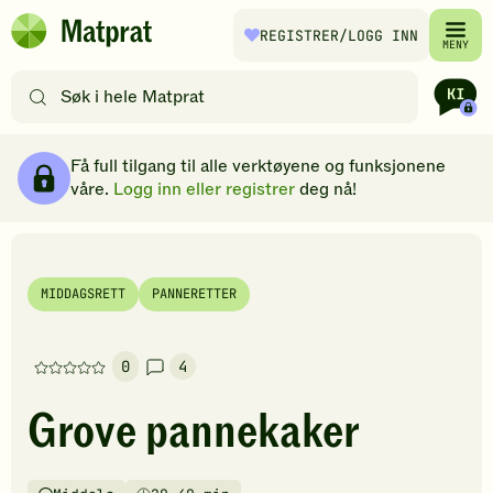
Hopp til hovedinnhold
REGISTRER
/LOGG INN
Matprat
MENY
hjemmeside
Søk
etter
oppskrifter
Ingredienser
Slik gjør du
Kommentarer
Brødsmulesti
eller
Få full tilgang til alle verktøyene og funksjonene
filtre
våre.
Logg inn eller registrer
deg nå!
MIDDAGSRETT
PANNERETTER
0
4
Denne
oppskriften
Grove pannekaker
har
foreløpig
ingen