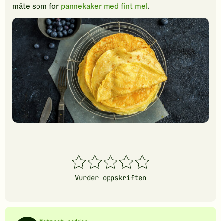
måte som for
pannekaker med fint mel
.
1
2
3
4
5
stjerner
stjerner
stjerner
stjerner
stjerner
Vurder oppskriften