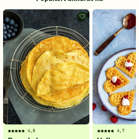
Pannekaker
-
legg
til
favoritter
4,8
4,7
Denne
Denne