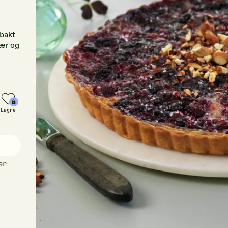
 bakt
bær og
Lagre
er