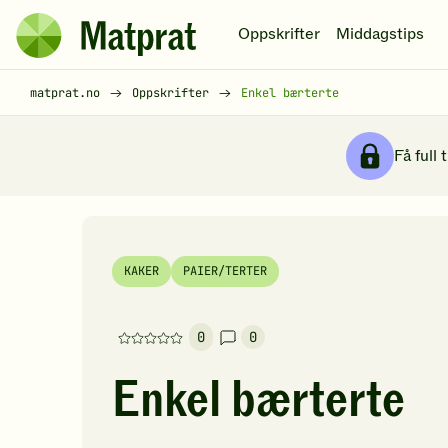
Hopp til hovedinnhold
Oppskrifter
Middagstips
Matprat
hjemmeside
Brødsmulesti
matprat.no
Oppskrifter
Enkel bærterte
Få full 
KAKER
PAIER/TERTER
0
0
Denne
oppskriften
Enkel bærterte
har
foreløpig
ingen