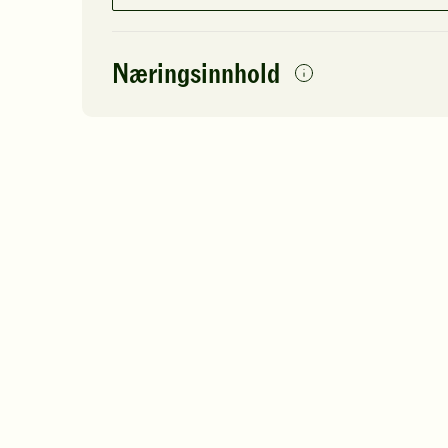
Næringsinnhold
per
porsjon
Navn på
Energi
antall
30
næringsstoffet
Fett
Protein
Karbohydrater