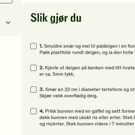
av
av
av
5
5
5
stjerner.
stjerner.
st
Slik gjør du
Klikk
Klikk
Kl
for
for
fo
å
å
å
gi
gi
gi
din
din
di
1.
Smuldre smør og mel til paideigen i en food
3
kcal
vurdering.
vurdering.
vu
Pakk plastfolie rundt deigen, og la den hvile 
20
g
2.
Kjevle ut deigen på benken med litt hvetem
5
g
er ca. 5mm tykk.
25
g
3.
Smør en 22 cm i diameter terteform og st
Skjær vekk overflødig deig.
4.
Prikk bunnen med en gaffel og sett formen
dekk bunnen med ukokt ris eller erter. Stek 
og ris/erter. Stek bunnen videre i 7 minutter 