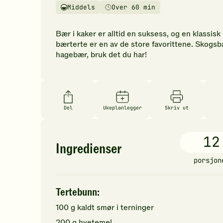
vurderinger.
Middels
Over 60 min
Vanskelighetsgrad
Tilberedningstid
Bli
den
Bær i kaker er alltid en suksess, og en klassisk
første
bærterte er en av de store favorittene. Skogs
til
hagebær, bruk det du har!
å
vurdere
denne
oppskriften.
Del
Ukeplanlegger
Skriv ut
12
Ingredienser
porsjon
Tertebunn:
100
g
kaldt
smør
i terninger
200
g
hvetemel