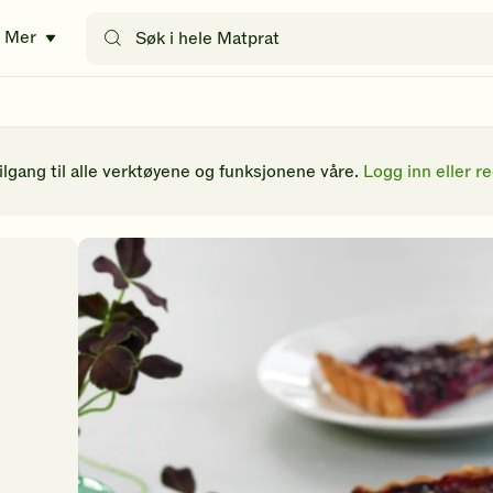
Søk
Mer
etter
oppskrifter
eller
filtre
tilgang til alle verktøyene og funksjonene våre.
Logg inn eller re