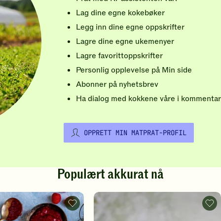
Lag dine egne kokebøker
Legg inn dine egne oppskrifter
Lagre dine egne ukemenyer
Lagre favorittoppskrifter
Personlig opplevelse på Min side
Abonner på nyhetsbrev
Ha dialog med kokkene våre i kommentar
OPPRETT MIN MATPRAT-PROFIL
Populært akkurat nå
Vafler
Rips
-
-
legg
legg