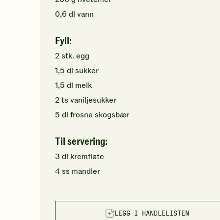
0,6
dl
vann
Fyll:
2
stk.
egg
1,5
dl
sukker
1,5
dl
melk
2
ts
vaniljesukker
5
dl
frosne skogsbær
Til servering:
3
dl
kremfløte
4
ss
mandler
LEGG I HANDLELISTEN