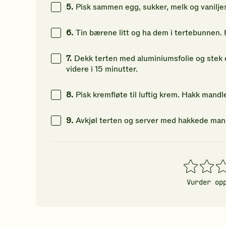
5.
Pisk sammen egg, sukker, melk og vanilje
6.
Tin bærene litt og ha dem i tertebunnen.
7.
Dekk terten med aluminiumsfolie og stek de
videre i 15 minutter.
8.
Pisk kremfløte til luftig krem. Hakk mandle
9.
Avkjøl terten og server med hakkede man
1
2
3
stjerner
stjerner
stj
Vurder op