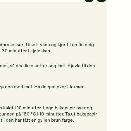
av
av
5
5
jerner.
stjerner.
stjerner.
ikk
Klikk
Klikk
r
for
for
å
å
gi
gi
n
din
din
prosessor. Tilsett vann og kjør til en fin deig.
rdering.
vurdering.
vurdering.
i 30 minutter i kjøleskap.
el, så den ikke setter seg fast. Kjevle til den
rø den med mel. Ha deigen over i formen.
 kaldt i 10 minutter. Legg bakepapir over og
bunnen på 180 °C i 10 minutter. Ta ut bakepapir
til den har fått en gyllen brun farge.