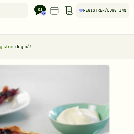
REGISTRER
/LOGG INN
gistrer
deg nå!