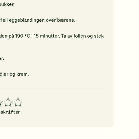
sukker.
 Hell eggeblandingen over bærene.
n på 190 °C i 15 minutter. Ta av folien og stek
r.
dler og krem.
4
5
erner
stjerner
stjerner
pskriften