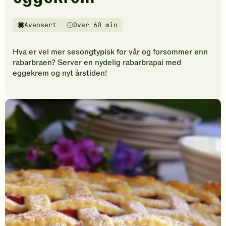
vurderinger.
Bli
den
Avansert
Over 60 min
Vanskelighetsgrad
Tilberedningstid
første
til
Hva er vel mer sesongtypisk for vår og forsommer enn
å
rabarbraen? Server en nydelig rabarbrapai med
vurdere
eggekrem og nyt årstiden!
denne
oppskriften.