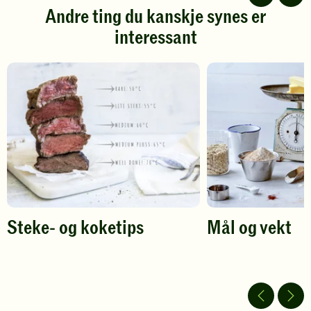
stjerner.
stjerner.
Andre ting du kanskje synes er
Klikk
Klikk
interessant
for
for
å
å
gi
gi
din
din
vurdering.
vurdering.
Steke- og koketips
Mål og vekt