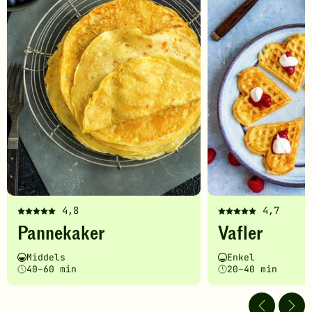
4,8
4,7
Denne
Denne
Pannekaker
Vafler
oppskriften
oppskriften
har
har
Vanskelighetsgrad
Tilberedningstid
Vanskelighetsgrad
Tilberedningstid
Middels
Enkel
fått
fått
40–60 min
20–40 min
5
5
av
av
5
5