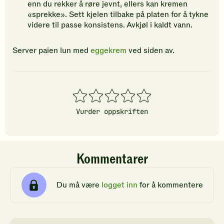
enn du rekker å røre jevnt, ellers kan kremen
«sprekke». Sett kjelen tilbake på platen for å tykne
videre til passe konsistens. Avkjøl i kaldt vann.
Server paien lun med
eggekrem
ved siden av.
1
2
3
4
5
stjerner
stjerner
stjerner
stjerner
stjerner
Vurder oppskriften
Kommentarer
Du må være
logget inn
for å kommentere