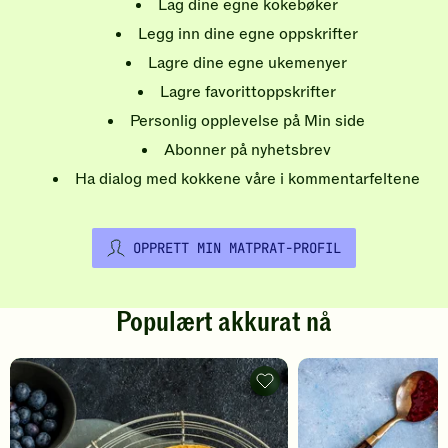
Lag dine egne kokebøker
Legg inn dine egne oppskrifter
Lagre dine egne ukemenyer
Lagre favorittoppskrifter
Personlig opplevelse på Min side
Abonner på nyhetsbrev
Ha dialog med kokkene våre i kommentarfeltene
OPPRETT MIN MATPRAT-PROFIL
Populært akkurat nå
Pannekaker
-
legg
til
favoritter