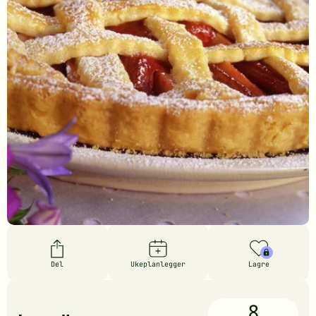
Del
Ukeplanlegger
Lagre
8