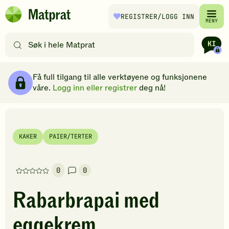
Hopp til hovedinnhold
REGISTRER
/LOGG INN
Matprat
MENY
hjemmeside
Søk
etter
oppskrifter
Ingredienser
Slik gjør du
Kommentarer
Brødsmulesti
eller
Få full tilgang til alle verktøyene og funksjonene
filtre
våre.
Logg inn eller registrer
deg nå!
KAKER
PAIER/TERTER
0
0
Denne
oppskriften
Rabarbrapai med
har
foreløpig
eggekrem
ingen