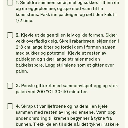
1.
Smuldre sammen smør, mel og sukker. Elt inn én
gi
gi
gi
og én eggeplomme, og spe med vann til fin
din
din
din
konsistens. Pakk inn paideigen og sett den kaldt i
vurdering.
vurdering.
vurdering
1/2 time.
2.
Kjevle ut deigen til en leiv og kle formen. Skjær
vekk overflødig deig. Skrell rabarbraen, skjær den i
2-3 cm lange biter og fordel dem i formen samen
med sukker og potetmel. Kjevle ut resten av
paideigen og skjær lange strimler med en
bakkelsspore. Legg strimlene som et gitter over
paien.
3.
Pensle gitteret med sammenvispet egg og stek
paien ved 200 °C i 30-40 minutter.
4.
Skrap ut vaniljefrøene og ha dem i en kjele
sammen med resten av ingrediensene. Varm opp
under omrøring til kremen begynner å tykne fra
bunnen. Trekk kjelen til side når det tykner raskere