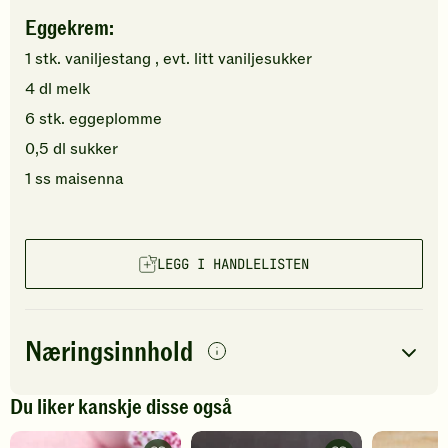
Eggekrem:
1
stk.
vaniljestang
, evt. litt vaniljesukker
4
dl
melk
6
stk.
eggeplomme
0,5
dl
sukker
1
ss
maisenna
LEGG I HANDLELISTEN
Næringsinnhold
per
porsjon
Du liker kanskje disse også
Navn på
Energi
antall
586
kcal