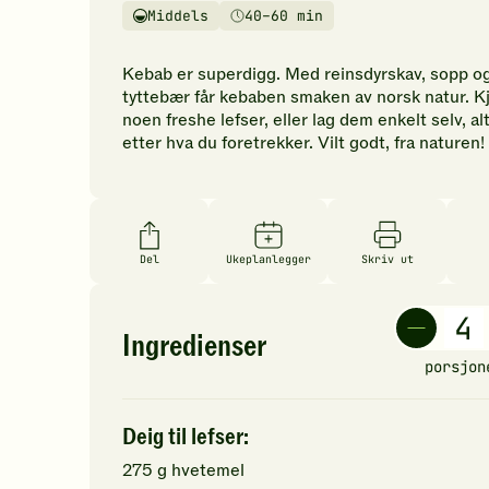
vurderinger.
Middels
40–60 min
Vanskelighetsgrad
Tilberedningstid
Bli
den
Kebab er superdigg. Med reinsdyrskav, sopp o
første
tyttebær får kebaben smaken av norsk natur. K
til
noen freshe lefser, eller lag dem enkelt selv, al
å
etter hva du foretrekker. Vilt godt, fra naturen!
vurdere
denne
oppskriften.
Del
Ukeplanlegger
Skriv ut
Ingredienser
porsjon
Deig til lefser:
275
g
hvetemel