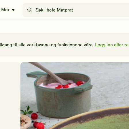
Søk
Mer
etter
oppskrifter
eller
filtre
tilgang til alle verktøyene og funksjonene våre.
Logg inn eller re