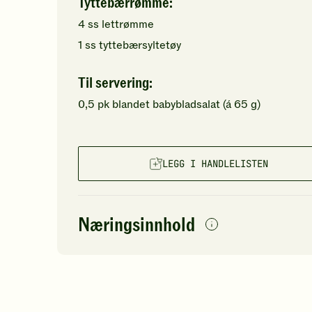
Tyttebærrømme:
4
ss
lettrømme
1
ss
tyttebærsyltetøy
Til servering:
0,5
pk
blandet babybladsalat
(á 65 g)
LEGG I HANDLELISTEN
Næringsinnhold
per
porsjon
Navn på
Energi
antall
48
næringsstoffet