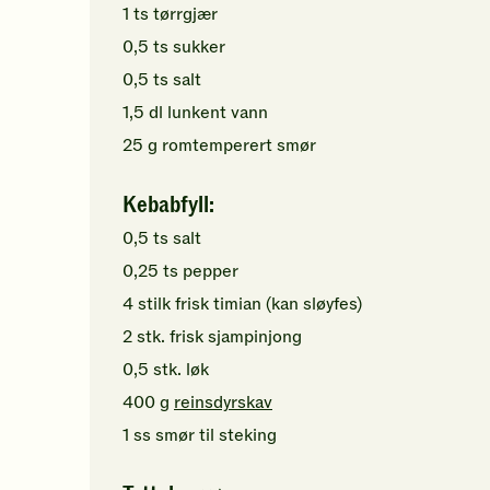
1
ts
tørrgjær
0,5
ts
sukker
0,5
ts
salt
1,5
dl
lunkent
vann
25
g
romtemperert
smør
Kebabfyll:
0,5
ts
salt
0,25
ts
pepper
4
stilk
frisk timian
(kan sløyfes)
2
stk.
frisk sjampinjong
0,5
stk.
løk
400
g
reinsdyrskav
1
ss
smør
til steking