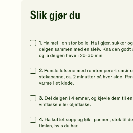
19
g
Slik gjør du
30
g
44
g
1.
Ha mel i en stor bolle. Ha i gjær, sukker o
deigen sammen med en sleiv. Kna den godt 
og la deigen heve i 20-30 min.
2.
Pensle lefsene med romtemperert smør og 
stekapanne, ca. 2 minutter på hver side. Pen
varme i et klede.
3.
Del deigen i 4 emner, og kjevle dem til en 
vinflaske eller oljeflaske.
4.
Ha kuttet sopp og løk i pannen, stek til de
timian, hvis du har.