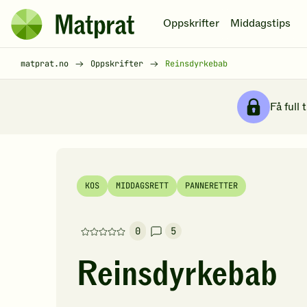
Hopp til hovedinnhold
Oppskrifter
Middagstips
Matprat
hjemmeside
Brødsmulesti
matprat.no
Oppskrifter
Reinsdyrkebab
Få full 
KOS
MIDDAGSRETT
PANNERETTER
0
5
Denne
oppskriften
Reinsdyrkebab
har
foreløpig
ingen