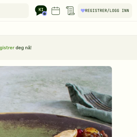
REGISTRER
/LOGG INN
gistrer
deg nå!