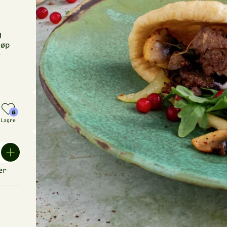
g
jøp
t
Lagre
er