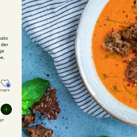
mato
 der
ge
ppe.
Lagre
er