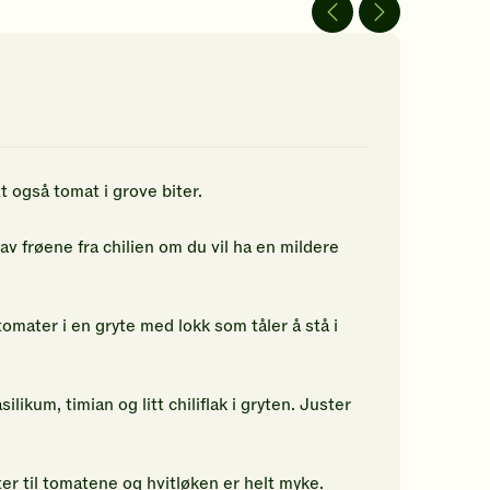
av
5
jerner.
stjerner.
ikk
Klikk
r
for
å
gi
n
din
rdering.
vurdering.
t også tomat i grove biter.
 av frøene fra chilien om du vil ha en mildere
ater i en gryte med lokk som tåler å stå i
ilikum, timian og litt chiliflak i gryten. Juster
ter til tomatene og hvitløken er helt myke.