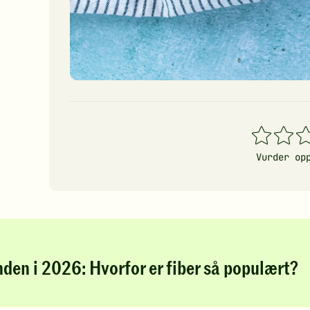
1
2
3
stjerner
stjerner
stj
Vurder op
nden i 2026: Hvorfor er fiber så populært?