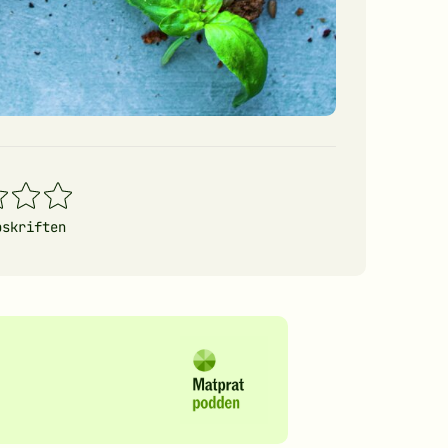
4
5
erner
stjerner
stjerner
pskriften