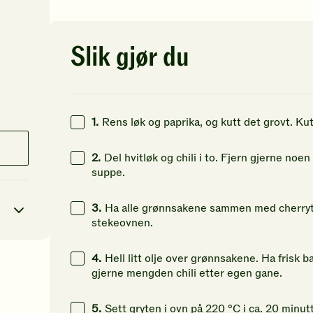
av
av
av
5
5
5
stjerner.
stjerner.
st
Klikk
Klikk
Kl
Slik gjør du
for
for
fo
å
å
å
gi
gi
gi
din
din
di
vurdering.
vurdering.
vu
1.
Rens løk og paprika, og kutt det grovt. Kut
2.
Del hvitløk og chili i to. Fjern gjerne noen
suppe.
3.
Ha alle grønnsakene sammen med cherrytom
stekeovnen.
4.
Hell litt olje over grønnsakene. Ha frisk bas
4
kcal
gjerne mengden chili etter egen gane.
18
g
5.
Sett gryten i ovn på 220 °C i ca. 20 minut