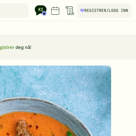
REGISTRER
/LOGG INN
gistrer
deg nå!