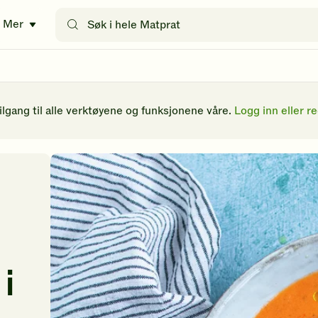
Søk
Mer
etter
oppskrifter
eller
filtre
tilgang til alle verktøyene og funksjonene våre.
Logg inn eller re
i