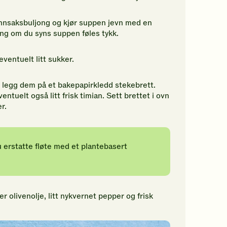
ønnsaksbuljong og kjør suppen jevn med en
ong om du syns suppen føles tykk.
eventuelt litt sukker.
og legg dem på et bakepapirkledd stekebrett.
ventuelt også litt frisk timian. Sett brettet i ovn
r.
 erstatte fløte med et plantebasert
olivenolje, litt nykvernet pepper og frisk