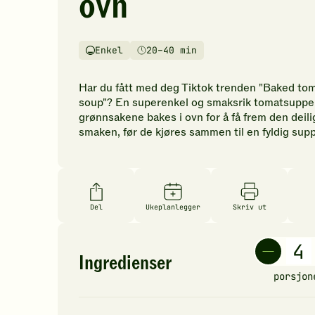
ovn
vurderinger.
Bli
den
Enkel
20–40 min
første
Vanskelighetsgrad
Tilberedningstid
til
å
Har du fått med deg Tiktok trenden "Baked to
vurdere
soup"? En superenkel og smaksrik tomatsuppe
denne
grønnsakene bakes i ovn for å få frem den deili
oppskriften.
smaken, før de kjøres sammen til en fyldig su
Del
Ukeplanlegger
Skriv ut
Ingredienser
porsjon