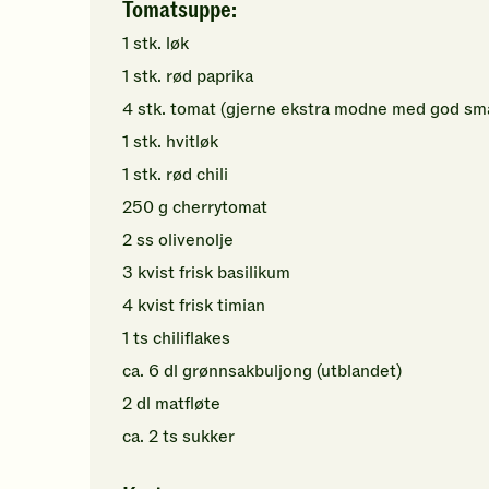
Tomatsuppe:
1
stk.
løk
1
stk.
rød paprika
4
stk.
tomat
(gjerne ekstra modne med god sm
1
stk.
hvitløk
1
stk.
rød chili
250
g
cherrytomat
2
ss
olivenolje
3
kvist
frisk basilikum
4
kvist
frisk timian
1
ts
chiliflakes
ca.
6
dl
grønnsakbuljong (utblandet)
2
dl
matfløte
ca.
2
ts
sukker