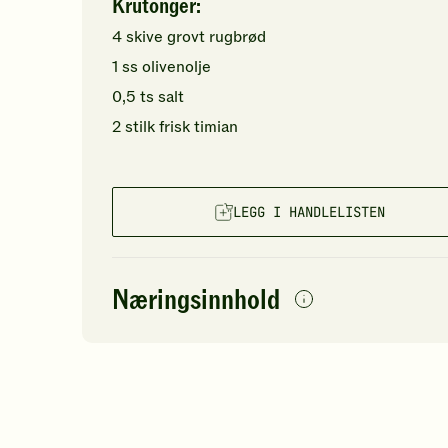
Krutonger:
4
skive
grovt rugbrød
1
ss
olivenolje
0,5
ts
salt
2
stilk
frisk timian
LEGG I HANDLELISTEN
Næringsinnhold
per
porsjon
Navn på
Energi
antall
39
næringsstoffet
Fett