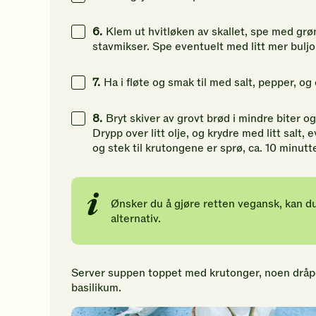
9
g
6.
Klem ut hvitløken av skallet, spe med gr
42
g
stavmikser. Spe eventuelt med litt mer bulj
7.
Ha i fløte og smak til med salt, pepper, og 
8.
Bryt skiver av grovt brød i mindre biter 
Drypp over litt olje, og krydre med litt salt, e
og stek til krutongene er sprø, ca. 10 minutte
Ønsker du å gjøre retten vegansk, kan du
alternativ.
Server suppen toppet med krutonger, noen dråper 
basilikum.