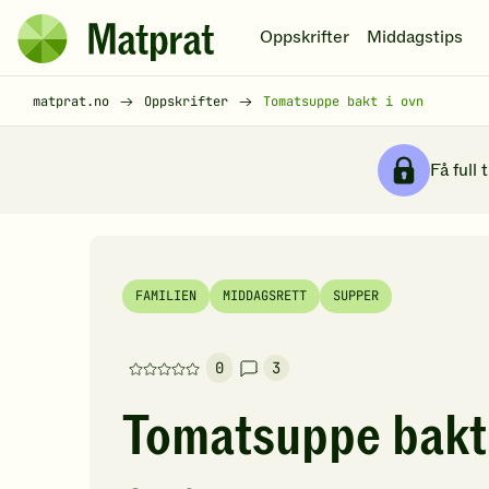
Hopp til hovedinnhold
Oppskrifter
Middagstips
Matprat
hjemmeside
Brødsmulesti
matprat.no
Oppskrifter
Tomatsuppe bakt i ovn
Få full 
FAMILIEN
MIDDAGSRETT
SUPPER
0
3
Denne
oppskriften
Tomatsuppe bakt 
har
foreløpig
ingen