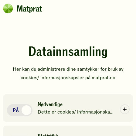
Hopp til hovedinnhold
Matprat
Brødsmulesti
Datainnsamling
Her kan du administrere dine samtykker for bruk av
cookies/ informasjonskapsler på matprat.no
Nødvendige
Nødvendige
Dette er cookies/ informasjonskapsler som er
For at vi skal ha mulighet til å drifte matprat.no og