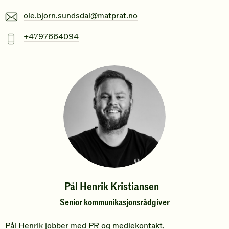
E-
ole.bjorn.sundsdal@matprat.no
post
Mobiltelefonnummer
+4797664094
Pål Henrik Kristiansen
Senior kommunikasjonsrådgiver
Pål Henrik jobber med PR og mediekontakt,