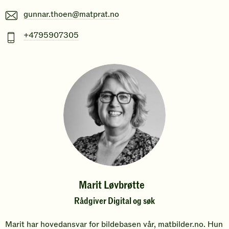
E-
gunnar.thoen@matprat.no
post
Mobiltelefonnummer
+4795907305
Marit Løvbrøtte
Rådgiver Digital og søk
Marit har hovedansvar for bildebasen vår, matbilder.no. Hun