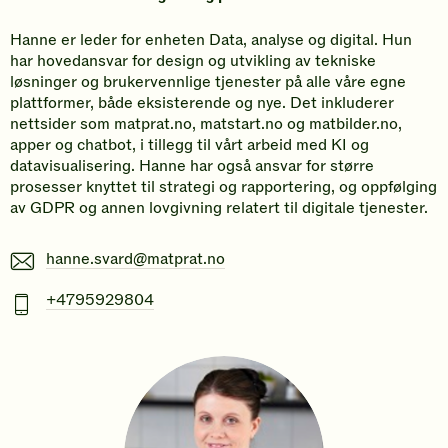
Hanne er leder for enheten Data, analyse og digital. Hun
har hovedansvar for design og utvikling av tekniske
løsninger og brukervennlige tjenester på alle våre egne
plattformer, både eksisterende og nye. Det inkluderer
nettsider som matprat.no, matstart.no og matbilder.no,
apper og chatbot, i tillegg til vårt arbeid med KI og
datavisualisering. Hanne har også ansvar for større
prosesser knyttet til strategi og rapportering, og oppfølging
av GDPR og annen lovgivning relatert til digitale tjenester.
E-
hanne.svard@matprat.no
post
Mobiltelefonnummer
+4795929804