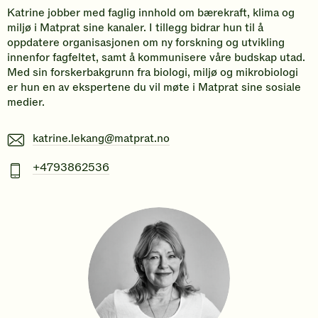
Katrine jobber med faglig innhold om bærekraft, klima og
miljø i Matprat sine kanaler. I tillegg bidrar hun til å
oppdatere organisasjonen om ny forskning og utvikling
innenfor fagfeltet, samt å kommunisere våre budskap utad.
Med sin forskerbakgrunn fra biologi, miljø og mikrobiologi
er hun en av ekspertene du vil møte i Matprat sine sosiale
medier.
E-
katrine.lekang@matprat.no
post
Mobiltelefonnummer
+4793862536