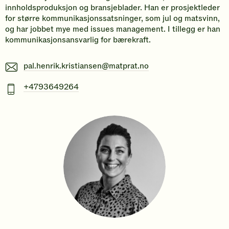
innholdsproduksjon og bransjeblader. Han er prosjektleder
for større kommunikasjonssatsninger, som jul og matsvinn,
og har jobbet mye med issues management. I tillegg er han
kommunikasjonsansvarlig for bærekraft.
E-
pal.henrik.kristiansen@matprat.no
post
Mobiltelefonnummer
+4793649264