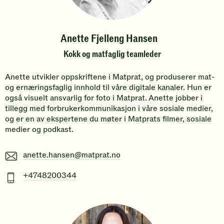
Anette Fjelleng Hansen
Kokk og matfaglig teamleder
Anette utvikler oppskriftene i Matprat, og produserer mat-
og ernæringsfaglig innhold til våre digitale kanaler. Hun er
også visuelt ansvarlig for foto i Matprat. Anette jobber i
tillegg med forbrukerkommunikasjon i våre sosiale medier,
og er en av ekspertene du møter i Matprats filmer, sosiale
medier og podkast.
E-
anette.hansen@matprat.no
post
Mobiltelefonnummer
+4748200344