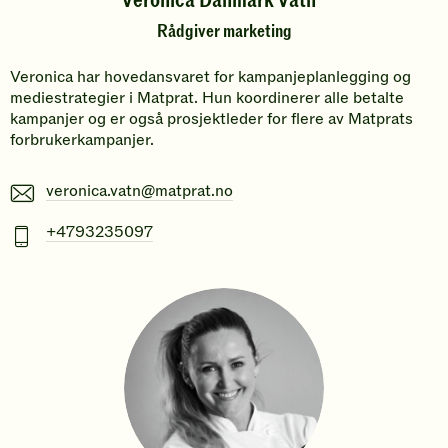
Veronica Dånmark Vatn
Rådgiver marketing
Veronica har hovedansvaret for kampanjeplanlegging og
mediestrategier i Matprat. Hun koordinerer alle betalte
kampanjer og er også prosjektleder for flere av Matprats
forbrukerkampanjer.
E-
veronica.vatn@matprat.no
post
Mobiltelefonnummer
+4793235097