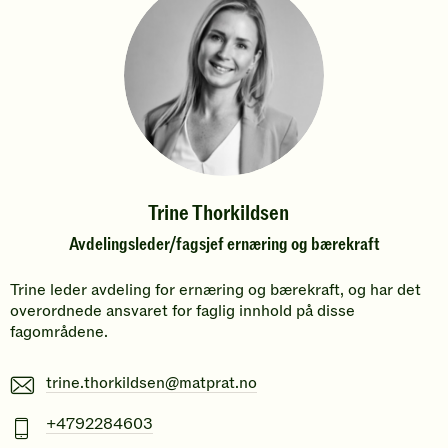
Trine Thorkildsen
Avdelingsleder/fagsjef ernæring og bærekraft
Trine leder avdeling for ernæring og bærekraft, og har det
overordnede ansvaret for faglig innhold på disse
fagområdene.
E-
trine.thorkildsen@matprat.no
post
Mobiltelefonnummer
+4792284603