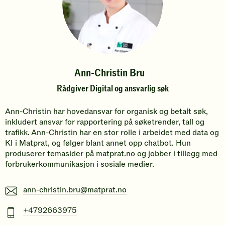
Ann-Christin Bru
Rådgiver Digital og ansvarlig søk
Ann-Christin har hovedansvar for organisk og betalt søk,
inkludert ansvar for rapportering på søketrender, tall og
trafikk. Ann-Christin har en stor rolle i arbeidet med data og
KI i Matprat, og følger blant annet opp chatbot. Hun
produserer temasider på matprat.no og jobber i tillegg med
forbrukerkommunikasjon i sosiale medier.
E-
ann-christin.bru@matprat.no
post
Mobiltelefonnummer
+4792663975