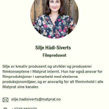
Silje Hådi-Siverts
Filmprodusent
Silje er kreativ produsent og utvikler og produserer
filmkonseptene i Matprat internt. Hun har også ansvar for
filmproduksjoner i samarbeid med eksterne
produksjonsmiljøer, og er ansvarlig for alt filminnhold i alle
Matprat sine kanaler.
E-
silje.hadisiverts@matprat.no
post
Mobiltelefonnummer