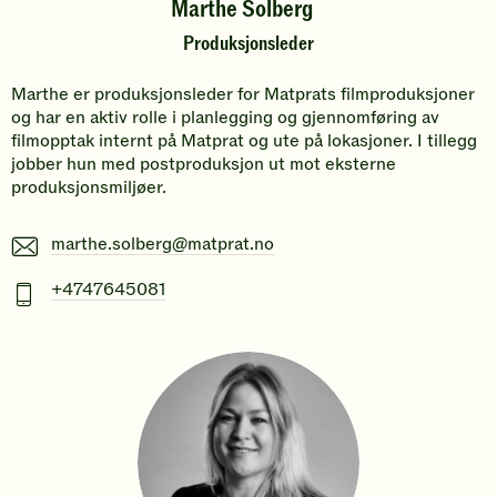
Marthe Solberg
Produksjonsleder
Marthe er produksjonsleder for Matprats filmproduksjoner
og har en aktiv rolle i planlegging og gjennomføring av
filmopptak internt på Matprat og ute på lokasjoner. I tillegg
jobber hun med postproduksjon ut mot eksterne
produksjonsmiljøer.
E-
marthe.solberg@matprat.no
post
Mobiltelefonnummer
+4747645081