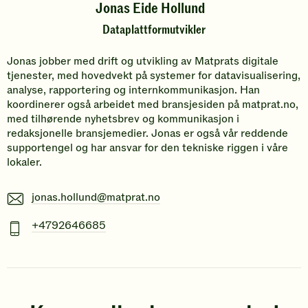
Jonas Eide Hollund
Dataplattformutvikler
Jonas jobber med drift og utvikling av Matprats digitale
tjenester, med hovedvekt på systemer for datavisualisering,
analyse, rapportering og internkommunikasjon. Han
koordinerer også arbeidet med bransjesiden på matprat.no,
med tilhørende nyhetsbrev og kommunikasjon i
redaksjonelle bransjemedier. Jonas er også vår reddende
supportengel og har ansvar for den tekniske riggen i våre
lokaler.
E-
jonas.hollund@matprat.no
post
Mobiltelefonnummer
+4792646685