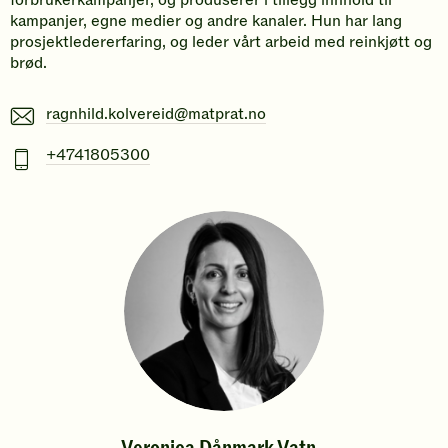
kampanjer, egne medier og andre kanaler. Hun har lang
prosjektledererfaring, og leder vårt arbeid med reinkjøtt og
brød.
E-
ragnhild.kolvereid@matprat.no
post
Mobiltelefonnummer
+4741805300