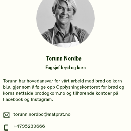
Torunn Nordbø
Fagsjef brød og korn
Torunn har hovedansvar for vårt arbeid med brød og korn
bl.a. gjennom å følge opp Opplysningskontoret for brød og
korns nettside brodogkorn.no og tilhørende kontoer på
Facebook og Instagram.
E-
torunn.nordbo@matprat.no
post
Mobiltelefonnummer
+4795289666