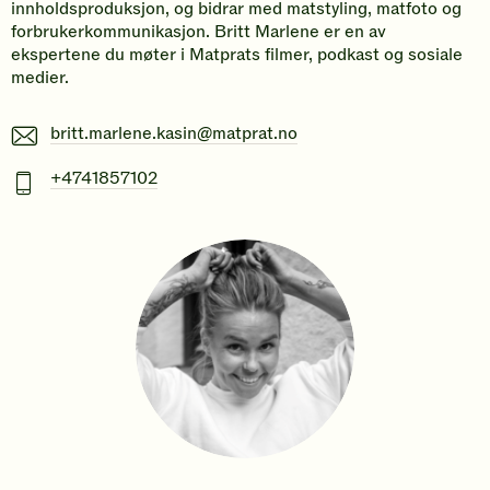
innholdsproduksjon, og bidrar med matstyling, matfoto og
forbrukerkommunikasjon. Britt Marlene er en av
ekspertene du møter i Matprats filmer, podkast og sosiale
medier.
E-
britt.marlene.kasin@matprat.no
post
Mobiltelefonnummer
+4741857102