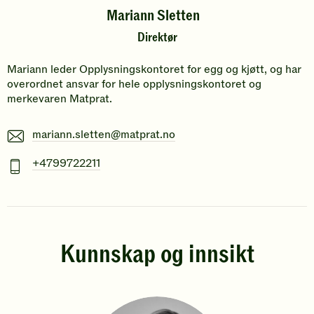
Mariann Sletten
Direktør
Mariann leder Opplysningskontoret for egg og kjøtt, og har
overordnet ansvar for hele opplysningskontoret og
merkevaren Matprat.
E-
mariann.sletten@matprat.no
post
Mobiltelefonnummer
+4799722211
Kunnskap og innsikt