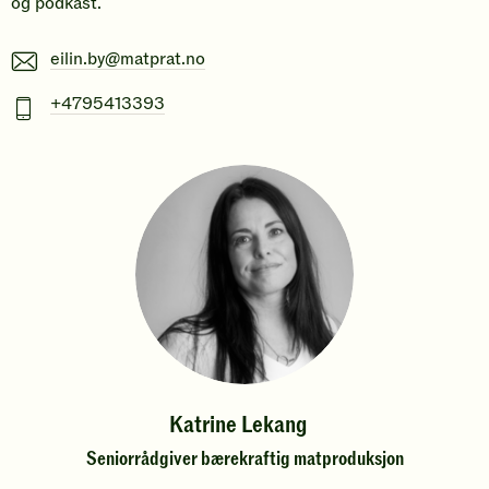
og podkast.
E-
eilin.by@matprat.no
post
Mobiltelefonnummer
+4795413393
Katrine Lekang
Seniorrådgiver bærekraftig matproduksjon