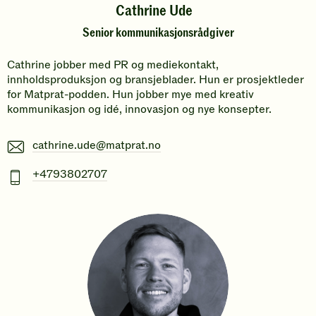
Cathrine Ude
Senior kommunikasjonsrådgiver
Cathrine jobber med PR og mediekontakt,
innholdsproduksjon og bransjeblader. Hun er prosjektleder
for Matprat-podden. Hun jobber mye med kreativ
kommunikasjon og idé, innovasjon og nye konsepter.
E-
cathrine.ude@matprat.no
post
Mobiltelefonnummer
+4793802707