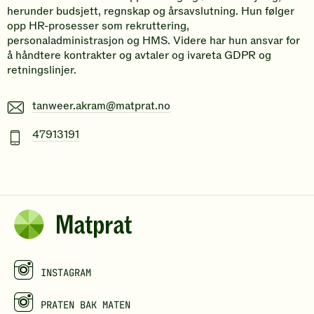
herunder budsjett, regnskap og årsavslutning. Hun følger
opp HR-prosesser som rekruttering,
personaladministrasjon og HMS. Videre har hun ansvar for
å håndtere kontrakter og avtaler og ivareta GDPR og
retningslinjer.
E-
tanweer.akram@matprat.no
post
Mobiltelefonnummer
47913191
INSTAGRAM
PRATEN BAK MATEN