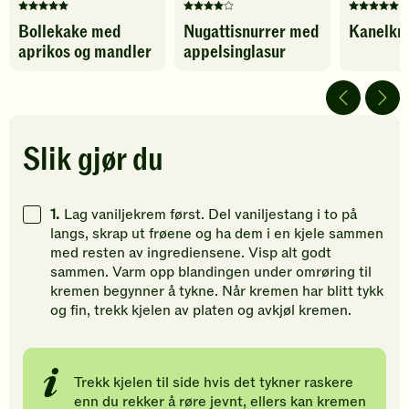
Denne
Denne
Denne
Bollekake med
Nugattisnurrer med
Kanelkn
oppskriften
oppskriften
oppskrif
aprikos og mandler
appelsinglasur
har
har
har
fått
fått
fått
5
4
5
av
av
av
5
5
5
stjerner.
stjerner.
stjerner.
Slik gjør du
Klikk
Klikk
Klikk
for
for
for
å
å
å
1.
Lag vaniljekrem først. Del vaniljestang i to på
gi
gi
gi
langs, skrap ut frøene og ha dem i en kjele sammen
din
din
din
med resten av ingrediensene. Visp alt godt
vurdering.
vurdering.
vurdering
sammen. Varm opp blandingen under omrøring til
kremen begynner å tykne. Når kremen har blitt tykk
og fin, trekk kjelen av platen og avkjøl kremen.
Trekk kjelen til side hvis det tykner raskere
enn du rekker å røre jevnt, ellers kan kremen