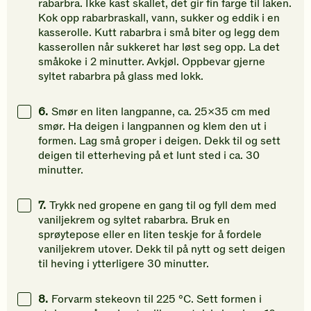
rabarbra. Ikke kast skallet, det gir fin farge til laken.
Kok opp rabarbraskall, vann, sukker og eddik i en
kasserolle. Kutt rabarbra i små biter og legg dem
kasserollen når sukkeret har løst seg opp. La det
småkoke i 2 minutter. Avkjøl. Oppbevar gjerne
syltet rabarbra på glass med lokk.
6.
Smør en liten langpanne, ca. 25x35 cm med
smør. Ha deigen i langpannen og klem den ut i
formen. Lag små groper i deigen. Dekk til og sett
deigen til etterheving på et lunt sted i ca. 30
minutter.
7.
Trykk ned gropene en gang til og fyll dem med
vaniljekrem og syltet rabarbra. Bruk en
sprøytepose eller en liten teskje for å fordele
vaniljekrem utover. Dekk til på nytt og sett deigen
til heving i ytterligere 30 minutter.
8.
Forvarm stekeovn til 225 °C. Sett formen i