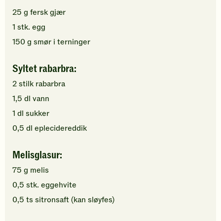
25
g
fersk
gjær
1
stk.
egg
150
g
smør
i terninger
Syltet rabarbra:
2
stilk
rabarbra
1,5
dl
vann
1
dl
sukker
0,5
dl
eplecidereddik
Melisglasur:
75
g
melis
0,5
stk.
eggehvite
0,5
ts
sitronsaft
(kan sløyfes)