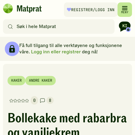
Hopp til hovedinnhold
REGISTRER
/LOGG INN
Matprat
MENY
hjemmeside
Søk
etter
oppskrifter
Ingredienser
Slik gjør du
Kommentarer
Brødsmulesti
eller
Få full tilgang til alle verktøyene og funksjonene
filtre
våre.
Logg inn eller registrer
deg nå!
KAKER
ANDRE KAKER
0
8
Denne
oppskriften
Bollekake med rabarbra
har
foreløpig
og vaniljekrem
ingen