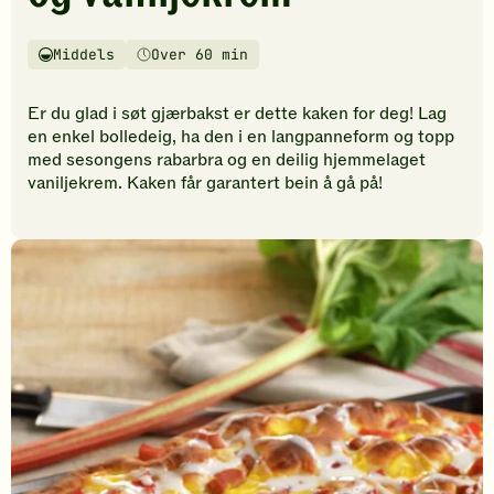
vurderinger.
Bli
den
Middels
Over 60 min
Vanskelighetsgrad
Tilberedningstid
første
til
Er du glad i søt gjærbakst er dette kaken for deg! Lag
å
en enkel bolledeig, ha den i en langpanneform og topp
vurdere
med sesongens rabarbra og en deilig hjemmelaget
denne
vaniljekrem. Kaken får garantert bein å gå på!
oppskriften.