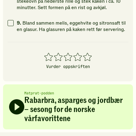
stekeovn på nederste rille og stek kaken i ca. 10
minutter. Sett formen på en rist og avkjøl.
9.
Bland sammen melis, eggehvite og sitronsaft til
en glasur. Ha glasuren på kaken rett før servering.
1
2
3
4
5
stjerner
stjerner
stjerner
stjerner
stjerner
Vurder oppskriften
Matprat-podden
Rabarbra, asparges og jordbær
– sesong for de norske
vårfavorittene