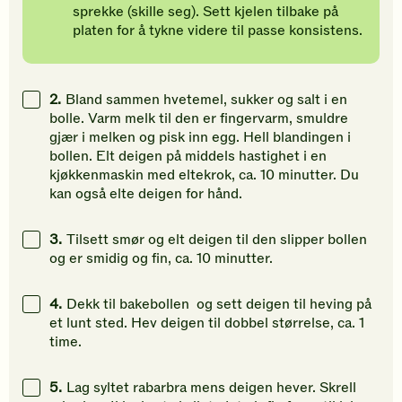
sprekke (skille seg). Sett kjelen tilbake på
platen for å tykne videre til passe konsistens.
2.
Bland sammen hvetemel, sukker og salt i en
bolle. Varm melk til den er fingervarm, smuldre
gjær i melken og pisk inn egg. Hell blandingen i
bollen. Elt deigen på middels hastighet i en
kjøkkenmaskin med eltekrok, ca. 10 minutter. Du
kan også elte deigen for hånd.
3.
Tilsett smør og elt deigen til den slipper bollen
og er smidig og fin, ca. 10 minutter.
4.
Dekk til bakebollen og sett deigen til heving på
et lunt sted. Hev deigen til dobbel størrelse, ca. 1
time.
5.
Lag syltet rabarbra mens deigen hever. Skrell