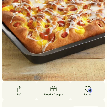
Del
Ukeplanlegger
Lagre