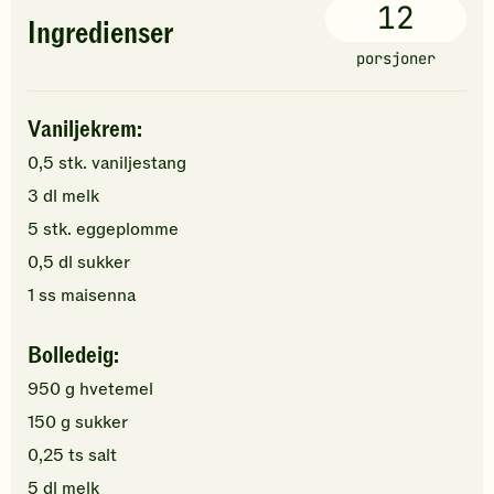
12
Ingredienser
porsjoner
Vaniljekrem:
0,5
stk.
vaniljestang
3
dl
melk
5
stk.
eggeplomme
0,5
dl
sukker
1
ss
maisenna
Bolledeig:
950
g
hvetemel
150
g
sukker
0,25
ts
salt
5
dl
melk