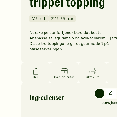
trippel topping
vurderinger.
Bli
den
Enkel
40–60 min
første
Vanskelighetsgrad
Tilberedningstid
til
å
Norske pølser fortjener bare det beste.
vurdere
Ananassalsa, agurkmajo og avokadokrem – ja t
denne
Disse tre toppingene gir et gourmetløft på
oppskriften.
pølseserveringen.
Del
Ukeplanlegger
Skriv ut
Ingredienser
porsjon