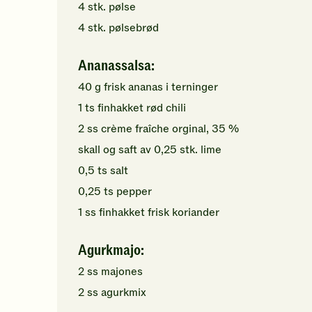
4
stk.
pølse
4
stk.
pølsebrød
Ananassalsa:
40
g
frisk ananas
i terninger
1
ts
finhakket
rød chili
2
ss
crème fraîche orginal, 35 %
skall og saft av
0,25
stk.
lime
0,5
ts
salt
0,25
ts
pepper
1
ss
finhakket
frisk koriander
Agurkmajo:
2
ss
majones
2
ss
agurkmix