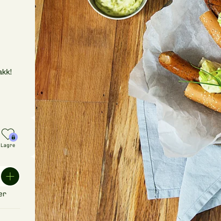
akk!
Lagre
er