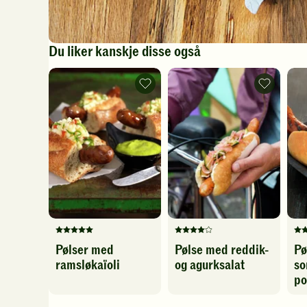
Du liker kanskje disse også
Pølser
Pølse
med
med
ramsløkaïoli
reddik-
-
og
legg
agurksalat
til
-
favoritter
legg
til
favoritter
Denne
Denne
De
Pølser med
Pølse med reddik-
Pø
oppskriften
oppskriften
op
ramsløkaïoli
og agurksalat
so
har
har
ha
fått
fått
fåt
po
5
4
4