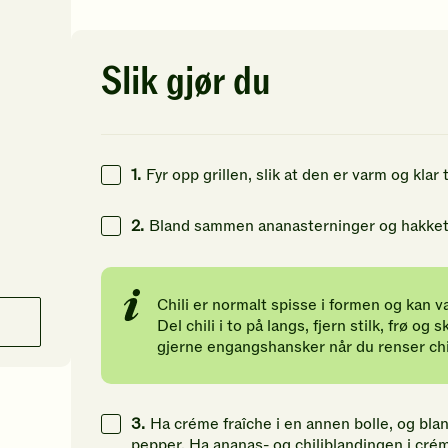
av
av
av
5
5
5
stjerner.
stjerner.
st
Klikk
Klikk
Kl
Slik gjør du
for
for
fo
å
å
å
gi
gi
gi
din
din
di
vurdering.
vurdering.
vu
1.
Fyr opp grillen, slik at den er varm og klar ti
2.
Bland sammen ananasterninger og hakket ch
Chili er normalt spisse i formen og kan va
Del chili i to på langs, fjern stilk, frø og
gjerne engangshansker når du renser chil
3.
Ha créme fraîche i en annen bolle, og bland
pepper. Ha ananas- og chiliblandingen i créme