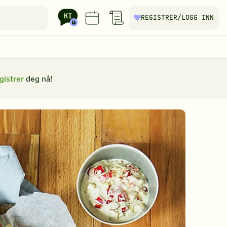
REGISTRER
/LOGG INN
gistrer
deg nå!