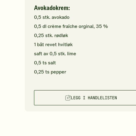
Avokadokrem:
0,5
stk.
avokado
0,5
dl
crème fraîche orginal, 35 %
0,25
stk.
rødløk
1
båt
revet
hvitløk
saft av
0,5
stk.
lime
0,5
ts
salt
0,25
ts
pepper
LEGG I HANDLELISTEN