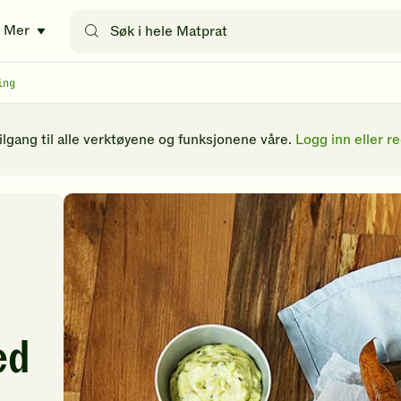
Søk
Mer
etter
oppskrifter
eller
ing
filtre
tilgang til alle verktøyene og funksjonene våre.
Logg inn eller re
ed