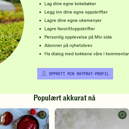
Lag dine egne kokebøker
Legg inn dine egne oppskrifter
Lagre dine egne ukemenyer
Lagre favorittoppskrifter
Personlig opplevelse på Min side
Abonner på nyhetsbrev
Ha dialog med kokkene våre i kommentar
OPPRETT MIN MATPRAT-PROFIL
Populært akkurat nå
Vafler
Rips
-
-
legg
legg