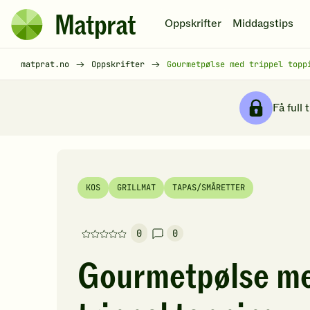
Hopp til hovedinnhold
Oppskrifter
Middagstips
Matprat
hjemmeside
Brødsmulesti
matprat.no
Oppskrifter
Gourmetpølse med trippel topp
Få full 
KOS
GRILLMAT
TAPAS/SMÅRETTER
0
0
Denne
oppskriften
Gourmetpølse m
har
foreløpig
ingen