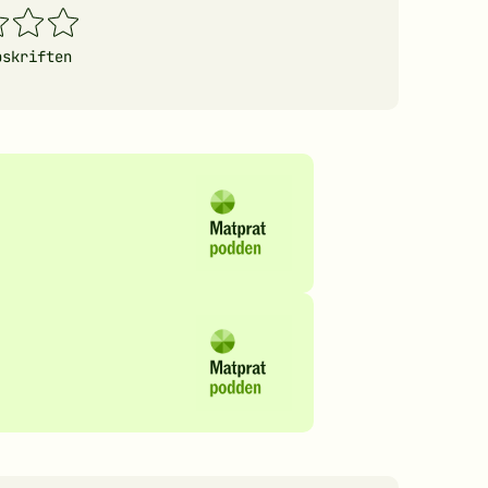
4
5
erner
stjerner
stjerner
pskriften