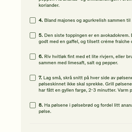
koriander.
4.
Bland majones og agurkrelish sammen til 
5.
Den siste toppingen er en avokadokrem. De
godt med en gaffel, og tilsett créme fraîche 
6.
Riv hvitløk fint med et lite rivjern, eller 
sammen med limesaft, salt og pepper.
7.
Lag små, skrå snitt på hver side av pølsene
pølseskinnet ikke skal sprekke. Grill pølsen
har fått en gyllen farge, 2-3 minutter. Varm p
8.
Ha pølsene i pølsebrød og fordel litt an
pølse.