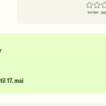
1
2
3
stjerner
stjerner
stj
Vurder op
r
il 17. mai