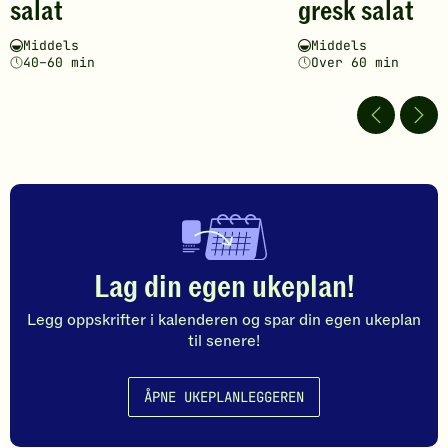
salat
gresk salat
fått
fått
4
5
Vanskelighetsgrad
Tilberedningstid
Vanskelighetsgrad
Tilberedningstid
Middels
Middels
av
av
40–60 min
Over 60 min
5
5
stjerner.
stjerner.
Klikk
Klikk
for
for
å
å
gi
gi
din
din
vurdering.
vurdering.
Lag din egen ukeplan!
Legg oppskrifter i kalenderen og spar din egen ukeplan
til senere!
ÅPNE UKEPLANLEGGEREN