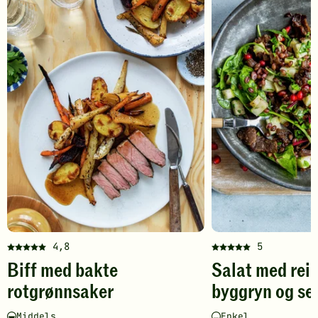
bakte
rotgrønnsaker
-
legg
til
favoritter
4,8
5
Denne
Denne
Biff med bakte
Salat med rei
oppskriften
oppskriften
har
har
rotgrønnsaker
byggryn og sel
fått
fått
5
5
Vanskelighetsgrad
Tilberedningstid
Vanskelighetsgrad
Tilberedningstid
Middels
Enkel