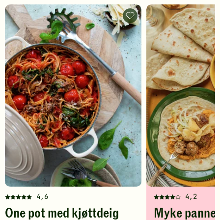
One
pot
med
kjøttdeig
-
legg
til
favoritter
4,6
4,2
Denne
Denne
One pot med kjøttdeig
Myke panne
oppskriften
oppskriften