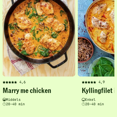
legg
til
favoritter
4,6
4,9
Denne
Denne
Marry me chicken
Kyllingfilet 
oppskriften
oppskriften
har
har
Vanskelighetsgrad
Tilberedningstid
Vanskelighetsgrad
Tilberedningstid
Middels
Enkel
fått
fått
20–40 min
20–40 min
5
5
av
av