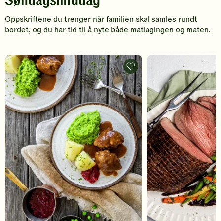
Søndagsmiddag
din
din
Oppskriftene du trenger når familien skal samles rundt
vurdering.
vurdering.
bordet, og du har tid til å nyte både matlagingen og maten.
S
ø
Kjøttkaker
med
n
ertepuré
-
d
legg
til
a
favoritter
g
s
m
i
d
d
a