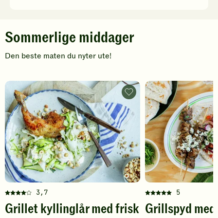
Sommerlige middager
Den beste maten du nyter ute!
Grillet
kyllinglår
med
frisk
salat
-
legg
til
favoritter
3,7
5
Denne
Denne
Grillet kyllinglår med frisk
Grillspyd med 
oppskriften
oppskriften
har
har