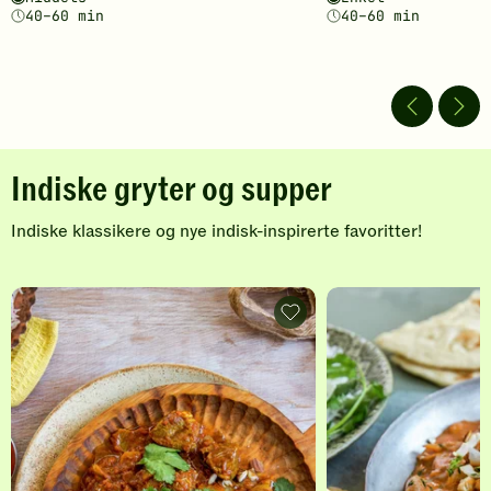
av
av
40–60 min
40–60 min
5
5
stjerner.
stjerner.
Klikk
Klikk
for
for
å
å
gi
gi
din
din
Indiske gryter og supper
vurdering.
vurdering.
Indiske klassikere og nye indisk-inspirerte favoritter!
I
n
Rogan
Josh
d
-
indisk
i
lammegryte
-
s
legg
til
k
favoritter
e