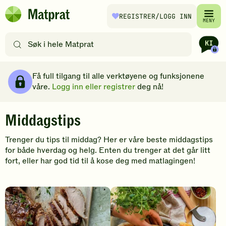
Hopp til hovedinnhold
REGISTRER
/LOGG INN
Matprat
MENY
hjemmeside
Søk
etter
oppskrifter
Brødsmulesti
eller
Få full tilgang til alle verktøyene og funksjonene
filtre
våre.
Logg inn eller registrer
deg nå!
M
Middagstips
i
Trenger du tips til middag? Her er våre beste middagstips
for både hverdag og helg. Enten du trenger at det går litt
d
fort, eller har god tid til å kose deg med matlagingen!
d
a