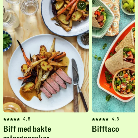
Biff
med
bakte
rotgrønnsaker
-
legg
til
favoritter
4,8
4,8
Denne
Denne
Biff med bakte
Bifftaco
oppskriften
oppskriften
har
har