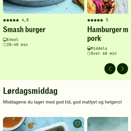
4,8
5
Denne
Denne
Smash burger
Hamburger me
oppskriften
oppskriften
har
har
pork
Vanskelighetsgrad
Tilberedningstid
Enkel
fått
fått
20–40 min
5
5
Vanskelighetsgrad
Tilberedningstid
Middels
av
av
Over 60 min
5
5
stjerner.
stjerner.
Klikk
Klikk
for
for
å
å
Lørdagsmiddag
gi
gi
din
din
Middagene du lager med god tid, god matlyst og helgero!
vurdering.
vurdering.
l
ø
Birria
taco