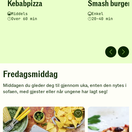
Kebabpizza
Smash burger
a
oppskriften
oppskriften
har
har
g
Vanskelighetsgrad
Tilberedningstid
Vanskelighetsgrad
Tilberedningstid
Middels
Enkel
fått
fått
Over 60 min
20–40 min
e
5
5
av
av
r
5
5
stjerner.
stjerner.
Klikk
Klikk
for
for
å
å
gi
gi
din
din
Fredagsmiddag
vurdering.
vurdering.
Middagen du gleder deg til gjennom uka, enten den nytes i
sofaen, med gjester eller når ungene har lagt seg!
F
r
Nachos
i
e
form
-
d