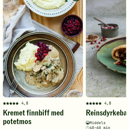
finnbiff
med
potetmos
-
legg
til
favoritter
4,8
4,8
Denne
Denne
Kremet finnbiff med
Reinsdyrkeba
oppskriften
oppskriften
har
har
potetmos
Vanskelighetsgrad
Tilberedningstid
Middels
fått
fått
40–60 min