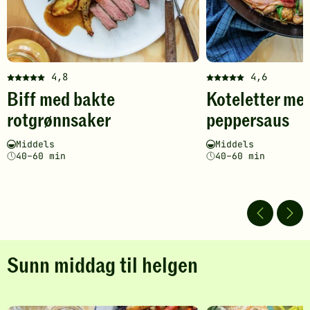
4,8
4,6
Denne
Denne
Biff med bakte
Koteletter me
oppskriften
oppskriften
har
har
rotgrønnsaker
peppersaus
fått
fått
5
5
Vanskelighetsgrad
Tilberedningstid
Vanskelighetsgrad
Tilberedningstid
Middels
Middels
av
av
40–60 min
40–60 min
5
5
stjerner.
stjerner.
Klikk
Klikk
for
for
å
å
gi
gi
din
din
Sunn middag til helgen
vurdering.
vurdering.