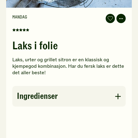
MANDAG
Laks
i
folie
Denne
-
oppskriften
legg
Laks i folie
til
har
favoritter
fått
5
Laks, urter og grillet sitron er en klassisk og
av
kjempegod kombinasjon. Har du fersk laks er dette
5
det aller beste!
stjerner.
Klikk
for
Ingredienser
å
gi
din
vurdering.