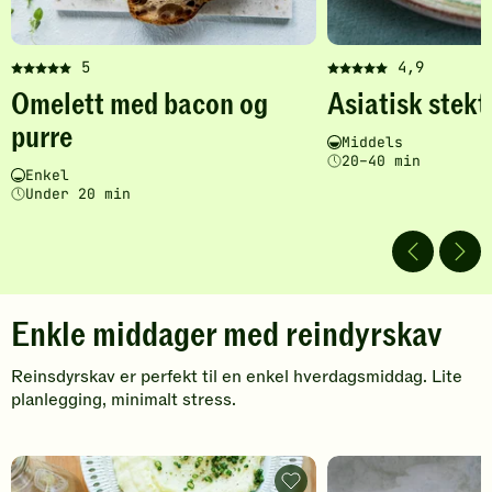
n
5
4,9
Denne
Denne
Omelett med bacon og
Asiatisk stekt
oppskriften
oppskriften
har
har
purre
Vanskelighetsgrad
Tilberedningstid
Middels
fått
fått
20–40 min
5
5
Vanskelighetsgrad
Tilberedningstid
Enkel
av
av
Under 20 min
5
5
stjerner.
stjerner.
Klikk
Klikk
for
for
å
å
Enkle middager med reindyrskav
gi
gi
din
din
Reinsdyrskav er perfekt til en enkel hverdagsmiddag. Lite
vurdering.
vurdering.
planlegging, minimalt stress.
Kremet