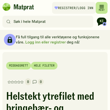
Hopp til hovedinnhold
REGISTRER
/LOGG INN
Matprat
MENY
hjemmeside
Søk
etter
oppskrifter
Ingredienser
Slik gjør du
Kommentarer
Brødsmulesti
eller
Få full tilgang til alle verktøyene og funksjonene
filtre
våre.
Logg inn eller registrer
deg nå!
MIDDAGSRETT
HELE FILETER
0
0
Denne
oppskriften
Helstekt ytrefilet med
har
foreløpig
bringebær- og
ingen