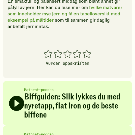
En smakfull og balansert middag som blant annet gir
påfyll av jern. Her kan du lese mer om
hvilke matvarer
som inneholder mye jern og få en tabelloversikt med
eksempel på måltider
som til sammen gir daglig
anbefalt jerninntak.
1
2
3
4
5
stjerner
stjerner
stjerner
stjerner
stjerner
Vurder oppskriften
Matprat-podden
Biffguiden: Slik lykkes du med
nyretapp, flat iron og de beste
biffene
Matprat-podden