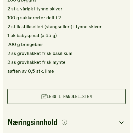
2
stk.
vårløk
i tynne skiver
100
g
sukkererter
delt i 2
2
stilk
stilkselleri (stangselleri)
i tynne skiver
1
pk
babyspinat
(à 65 g)
200
g
bringebær
2
ss
grovhakket
frisk basilikum
2
ss
grovhakket
frisk mynte
saften av
0,5
stk.
lime
LEGG I HANDLELISTEN
Næringsinnhold