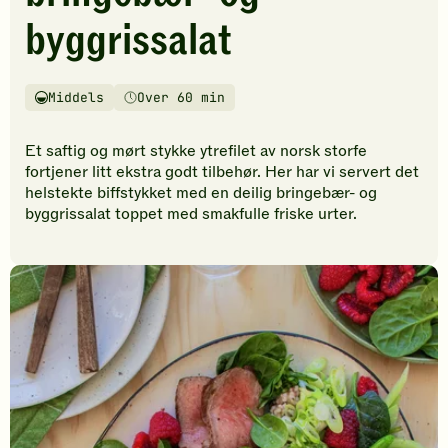
vurderinger.
byggrissalat
Bli
den
første
til
Middels
Over 60 min
Vanskelighetsgrad
Tilberedningstid
å
vurdere
Et saftig og mørt stykke ytrefilet av norsk storfe
denne
fortjener litt ekstra godt tilbehør. Her har vi servert det
oppskriften.
helstekte biffstykket med en deilig bringebær- og
byggrissalat toppet med smakfulle friske urter.