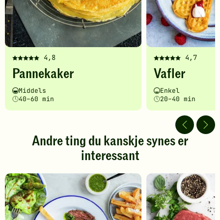
4,8
4,7
Denne
Denne
Pannekaker
Vafler
oppskriften
oppskriften
har
har
Vanskelighetsgrad
Tilberedningstid
Vanskelighetsgrad
Tilberedningstid
Middels
Enkel
fått
fått
40–60 min
20–40 min
5
5
av
av
5
5
stjerner.
stjerner.
Andre ting du kanskje synes er
Klikk
Klikk
interessant
for
for
å
å
gi
gi
din
din
vurdering.
vurdering.