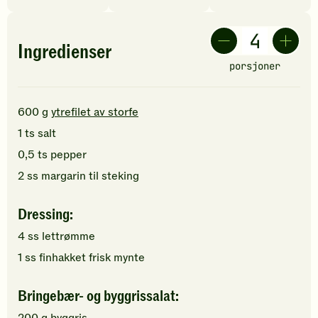
Ingredienser
porsjoner
600
g
ytrefilet av storfe
1
ts
salt
0,5
ts
pepper
2
ss
margarin
til steking
Dressing:
4
ss
lettrømme
1
ss
finhakket
frisk mynte
Bringebær- og byggrissalat:
200
g
byggris