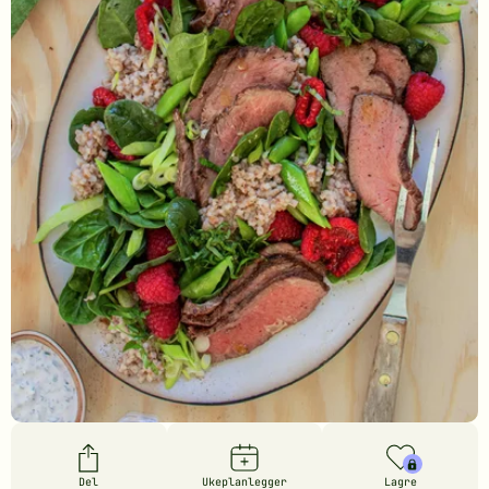
Del
Ukeplanlegger
Lagre