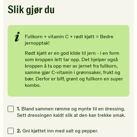
Klikk
første
første
Slik gjør du
for
til
til
å
å
å
gi
vurdere
vurdere
din
denne
denne
Fullkorn + vitamin C + rødt kjøtt = Bedre
vurdering.
oppskriften.
oppskrift
jernopptak!
Rødt kjøtt er en god kilde til jern - i en form
som kroppen lett tar opp. Det hjelper også
kroppen å ta opp mer av jernet fra fullkorn,
samme gjør C-vitamin i grønnsaker, frukt og
bær. Derfor er biff, grønt og fullkorn en super
kombo.
1.
Bland sammen rømme og mynte til en dressing.
Sett dressingen kaldt slik at den kan trekke smak.
2.
Gni kjøttet inn med salt og pepper.