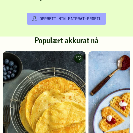
OPPRETT MIN MATPRAT-PROFIL
Populært akkurat nå
Pannekaker
-
legg
til
favoritter