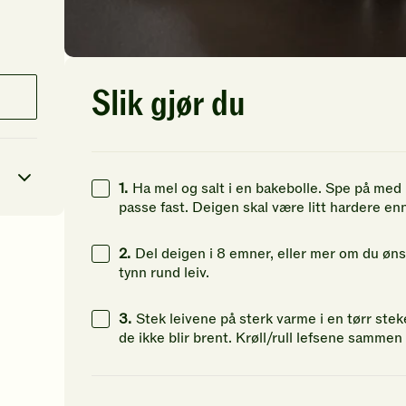
Slik gjør du
1.
Ha mel og salt i en bakebolle. Spe på med li
passe fast. Deigen skal være litt hardere enn
2
kcal
2.
Del deigen i 8 emner, eller mer om du øns
tynn rund leiv.
1
g
3.
Stek leivene på sterk varme i en tørr stek
9
g
de ikke blir brent. Krøll/rull lefsene samme
37
g