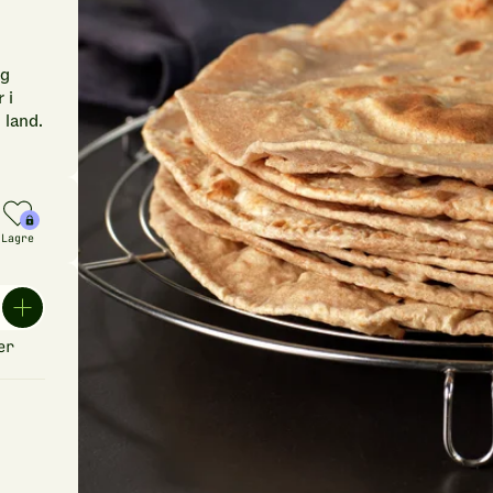
og
 i
 land.
Lagre
er