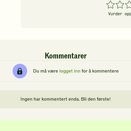
1
2
3
stjerner
stjerner
stj
Vurder op
Kommentarer
Du må være
logget inn
for å kommentere
Ingen har kommentert enda. Bli den første!