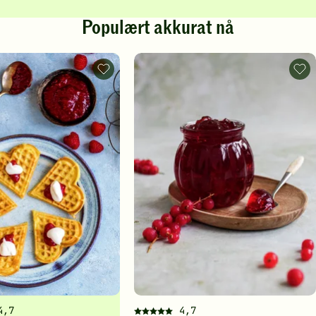
Populært akkurat nå
Vafler
Rips
-
-
legg
legg
til
til
favoritter
favo
4,7
4,7