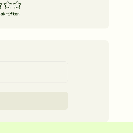
4
5
erner
stjerner
stjerner
pskriften