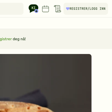
REGISTRER
/LOGG INN
gistrer
deg nå!