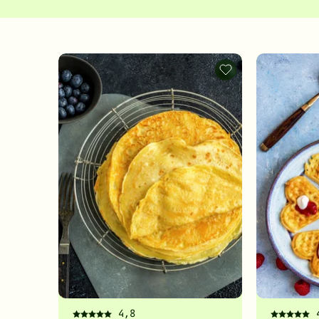
Pannekaker
-
legg
til
favoritter
4,8