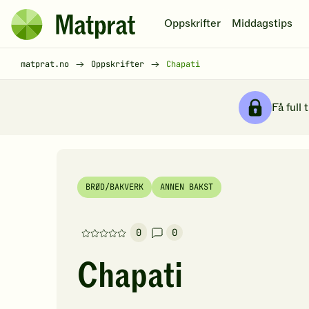
Hopp til hovedinnhold
Oppskrifter
Middagstips
Matprat
hjemmeside
Brødsmulesti
matprat.no
Oppskrifter
Chapati
Få full 
BRØD/BAKVERK
ANNEN BAKST
0
0
Denne
oppskriften
Chapati
har
foreløpig
ingen