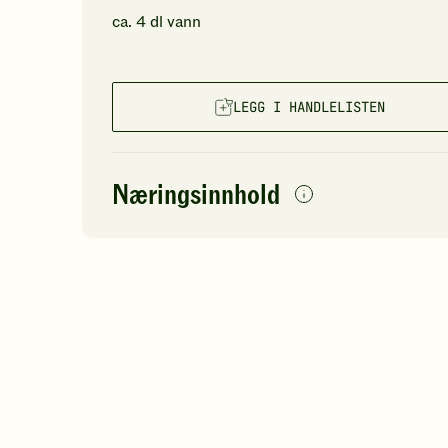
ca.
4
dl
vann
LEGG I HANDLELISTEN
Næringsinnhold
per
porsjon
Navn på
Energi
antall
21
næringsstoffet
Fett
Protein
Karbohydrater