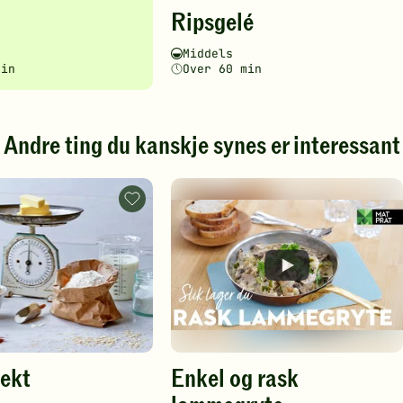
Denne
Ripsgelé
en
oppskriften
har
ghetsgrad
ingstid
Vanskelighetsgrad
Tilberedningstid
Middels
fått
min
Over 60 min
5
av
5
stjerner.
Andre ting du kanskje synes er interessant
Klikk
for
å
Mål
gi
og
din
vekt
.
-
vurdering.
legg
til
favoritter
vekt
Enkel og rask