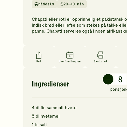
vurderinger.
Middels
20–40 min
Vanskelighetsgrad
Tilberedningstid
Bli
den
Chapati eller roti er opprinnelig et pakistansk 
første
indisk brød eller lefse som stekes på takke eller
til
panne. Chapati serveres også i noen afrikanske
å
vurdere
denne
oppskriften.
Del
Ukeplanlegger
Skriv ut
Ingredienser
porsjon
4
dl
fin sammalt hvete
5
dl
hvetemel
1
ts
salt