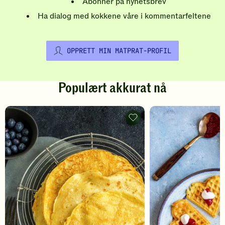
Abonner på nyhetsbrev
Ha dialog med kokkene våre i kommentarfeltene
OPPRETT MIN MATPRAT-PROFIL
Populært akkurat nå
Pannekaker
-
legg
til
favoritter