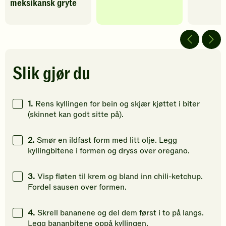
meksikansk gryte
har
har
har
fått
fått
fått
5
5
5
av
av
av
5
5
5
stjerner.
stjerner.
stjerner.
Klikk
Klikk
Klikk
Slik gjør du
for
for
for
å
å
å
gi
gi
gi
1.
Rens kyllingen for bein og skjær kjøttet i biter
din
din
din
(skinnet kan godt sitte på).
vurdering.
vurdering.
vurdering
2.
Smør en ildfast form med litt olje. Legg
kyllingbitene i formen og dryss over oregano.
3.
Visp fløten til krem og bland inn chili-ketchup.
Fordel sausen over formen.
4.
Skrell bananene og del dem først i to på langs.
Legg bananbitene oppå kyllingen.