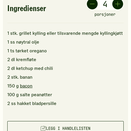
Ingredienser
porsjoner
1
stk.
grillet kylling
eller tilsvarende mengde kyllingkjøtt
1
ss
nøytral olje
1
ts
tørket oregano
2
dl
kremfløte
2
dl
ketchup
med chili
2
stk.
banan
150
g
bacon
100
g
salte peanøtter
2
ss
hakket
bladpersille
LEGG I HANDLELISTEN