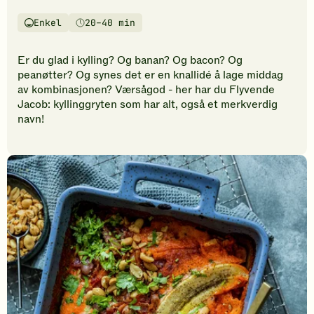
ingen
Enkel
20–40 min
vurderinger.
Vanskelighetsgrad
Tilberedningstid
Bli
den
Er du glad i kylling? Og banan? Og bacon? Og
første
peanøtter? Og synes det er en knallidé å lage middag
til
av kombinasjonen? Værsågod - her har du Flyvende
å
Jacob: kyllinggryten som har alt, også et merkverdig
vurdere
navn!
denne
oppskriften.