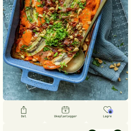
Del
Ukeplanlegger
Lagre