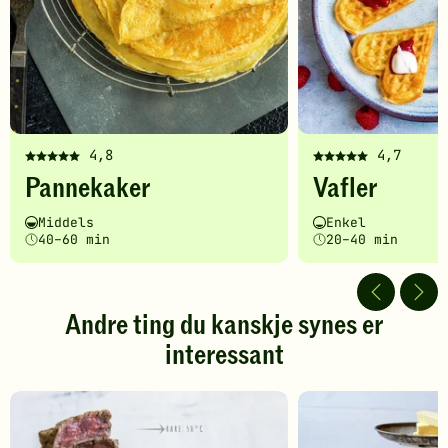
4,8
4,7
Denne
Denne
Pannekaker
Vafler
oppskriften
oppskriften
har
har
Vanskelighetsgrad
Tilberedningstid
Vanskelighetsgrad
Tilberedningstid
Middels
Enkel
fått
fått
40–60 min
20–40 min
5
5
av
av
5
5
stjerner.
stjerner.
Andre ting du kanskje synes er
Klikk
Klikk
interessant
for
for
å
å
gi
gi
din
din
vurdering.
vurdering.