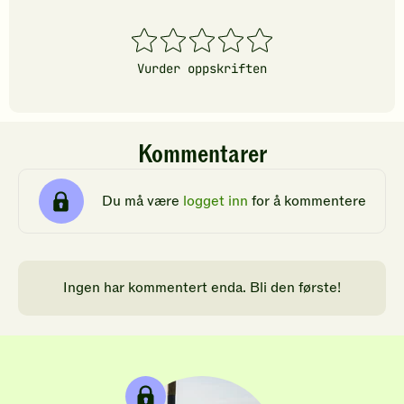
1
2
3
4
5
stjerner
stjerner
stjerner
stjerner
stjerner
Vurder oppskriften
Kommentarer
Du må være
logget inn
for å kommentere
Ingen har kommentert enda. Bli den første!