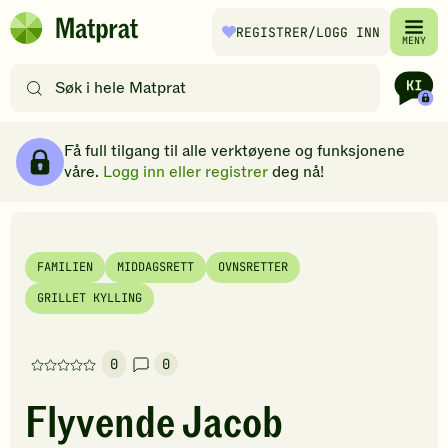
Hopp til hovedinnhold
REGISTRER
/LOGG INN
Matprat
MENY
hjemmeside
Søk
etter
oppskrifter
Ingredienser
Slik gjør du
Kommentarer
Brødsmulesti
eller
Få full tilgang til alle verktøyene og funksjonene
filtre
våre.
Logg inn eller registrer
deg nå!
FAMILIEN
MIDDAGSRETT
OVNSRETTER
GRILLET KYLLING
0
0
Denne
oppskriften
Flyvende Jacob
har
foreløpig