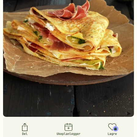
Del
Ukeplanlegger
Lagre