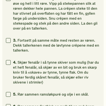
øse og hell i litt røre. Vipp på stekepannen slik at
røren dekker hele pannen. La crêpen steke til den
har stivnet på overflaten og har fått en fin, gyllen
farge på undersiden. Snu crêpen med en
stekespade og stek på den andre siden. La den gli
over på en tallerken.
3.
Fortsett på samme måte med resten av røren.
Dekk tallerkenen med de løvtynne crêpene med en
tallerken.
4.
Skjær fenalår i så tynne skiver som mulig (har du
et helt fenalår, så skjær av en bit og bruk en skarp
kniv til å «skave» av tynne, tynne flak. Om du
bruker ferdig skåret fenalår, så skjær eller riv
skivene i strimler)
5.
Rør sammen ramsløkpuré og olje i en skål.