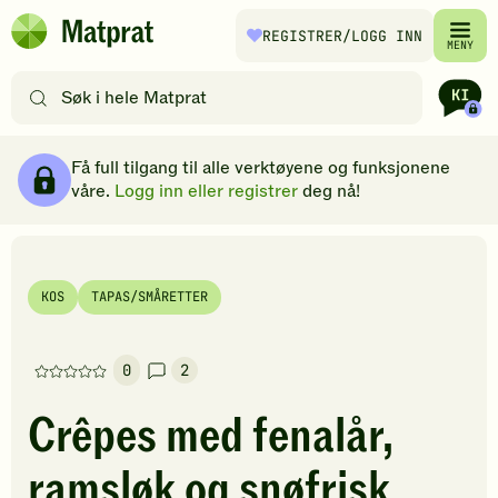
Hopp til hovedinnhold
REGISTRER
/LOGG INN
Matprat
MENY
hjemmeside
Søk
etter
oppskrifter
Ingredienser
Slik gjør du
Kommentarer
Brødsmulesti
eller
Få full tilgang til alle verktøyene og funksjonene
filtre
våre.
Logg inn eller registrer
deg nå!
KOS
TAPAS/SMÅRETTER
0
2
Denne
oppskriften
Crêpes med fenalår,
har
foreløpig
ramsløk og snøfrisk
ingen