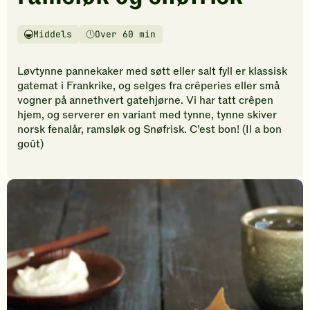
vurderinger.
Bli
den
Middels
Over 60 min
Vanskelighetsgrad
Tilberedningstid
første
til
Løvtynne pannekaker med søtt eller salt fyll er klassisk
å
gatemat i Frankrike, og selges fra crêperies eller små
vurdere
vogner på annethvert gatehjørne. Vi har tatt crêpen
denne
hjem, og serverer en variant med tynne, tynne skiver
oppskriften.
norsk fenalår, ramsløk og Snøfrisk. C’est bon! (Il a bon
goût)