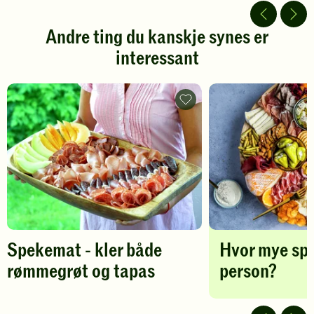
5
5
stjerner.
stjerner.
Andre ting du kanskje synes er
Klikk
Klikk
interessant
for
for
å
å
gi
gi
din
din
Spekemat
vurdering.
-
vurdering.
kler
både
rømmegrøt
og
tapas
-
legg
til
favoritter
Spekemat - kler både
Hvor mye sp
rømmegrøt og tapas
person?