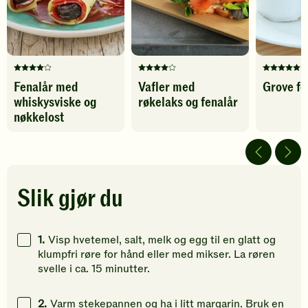
favoritter
favoritter
Denne
Denne
Denne
Fenalår med
Vafler med
Grove f
oppskriften
oppskriften
oppskrif
whiskysviske og
røkelaks og fenalår
har
har
har
fått
fått
fått
nøkkelost
4
4
5
av
av
av
5
5
5
stjerner.
stjerner.
stjerner.
Klikk
Klikk
Klikk
Slik gjør du
for
for
for
å
å
å
gi
gi
gi
1.
Visp hvetemel, salt, melk og egg til en glatt og
din
din
din
klumpfri røre for hånd eller med mikser. La røren
vurdering.
vurdering.
vurdering
svelle i ca. 15 minutter.
2.
Varm stekepannen og ha i litt margarin. Bruk en