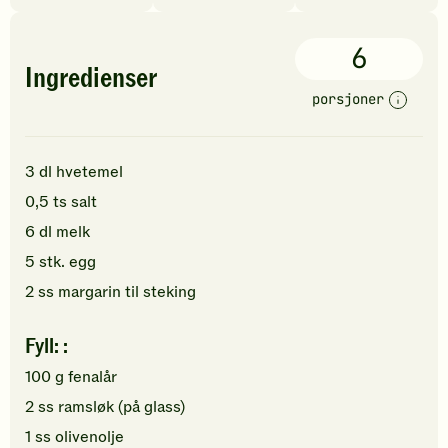
6
Ingredienser
porsjoner
3
dl
hvetemel
0,5
ts
salt
6
dl
melk
5
stk.
egg
2
ss
margarin
til steking
Fyll: :
100
g
fenalår
2
ss
ramsløk (på glass)
1
ss
olivenolje