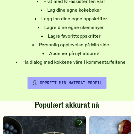
Prat med KI-assistenten vår!
Lag dine egne kokebøker
Legg inn dine egne oppskrifter
Lagre dine egne ukemenyer
Lagre favorittoppskrifter
Personlig opplevelse på Min side
Abonner på nyhetsbrev
Ha dialog med kokkene våre i kommentarfeltene
OPPRETT MIN MATPRAT-PROFIL
Populært akkurat nå
Pannekaker
-
legg