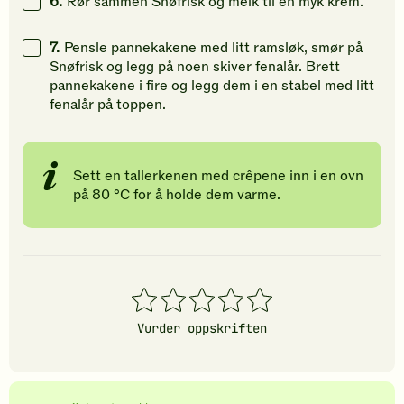
6.
Rør sammen Snøfrisk og melk til en myk krem.
7.
Pensle pannekakene med litt ramsløk, smør på
Snøfrisk og legg på noen skiver fenalår. Brett
pannekakene i fire og legg dem i en stabel med litt
fenalår på toppen.
Sett en tallerkenen med crêpene inn i en ovn
på 80 °C for å holde dem varme.
1
2
3
4
5
stjerner
stjerner
stjerner
stjerner
stjerner
Vurder oppskriften