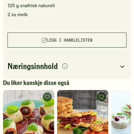
125
g
snøfrisk naturell
2
ss
melk
LEGG I HANDLELISTEN
Næringsinnhold
per
porsjon
Du liker kanskje disse også
Navn på
Energi
antall
352
kcal
næringsstoffet
Fenalår
Vafler
med
med
Fett
20
g
whiskysviske
røkelaks
og
og
Protein
20
g
nøkkelost
fenalår
-
-
legg
legg
Karbohydrater
22
g
til
til