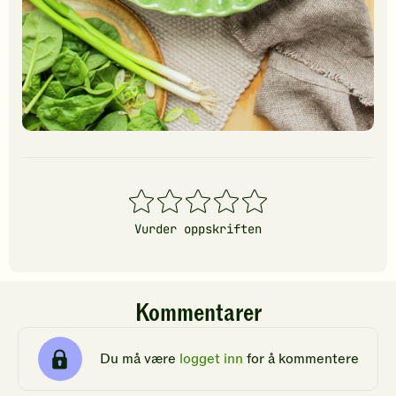
1
2
3
4
5
stjerner
stjerner
stjerner
stjerner
stjerner
Vurder oppskriften
Kommentarer
Du må være
logget inn
for å kommentere