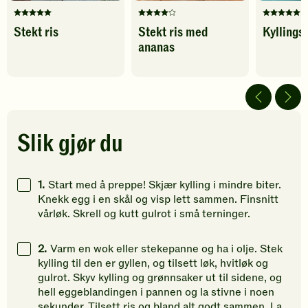
Denne
Denne
Denne
Stekt ris
Stekt ris med
Kyllings
oppskriften
oppskriften
oppskrif
ananas
har
har
har
fått
fått
fått
5
4
5
av
av
av
5
5
5
stjerner.
stjerner.
stjerner.
Klikk
Klikk
Klikk
Slik gjør du
for
for
for
å
å
å
gi
gi
gi
1.
Start med å preppe! Skjær kylling i mindre biter.
din
din
din
Knekk egg i en skål og visp lett sammen. Finsnitt
vurdering.
vurdering.
vurdering
vårløk. Skrell og kutt gulrot i små terninger.
2.
Varm en wok eller stekepanne og ha i olje. Stek
kylling til den er gyllen, og tilsett løk, hvitløk og
gulrot. Skyv kylling og grønnsaker ut til sidene, og
hell eggeblandingen i pannen og la stivne i noen
sekunder. Tilsett ris og bland alt godt sammen. La