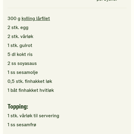
300
g
kylling lårfilet
2
stk.
egg
2
stk.
vårløk
1
stk.
gulrot
5
dl
kokt ris
2
ss
soyasaus
1
ss
sesamolje
0,5
stk.
finhakket
løk
1
båt
finhakket
hvitløk
Topping:
1
stk.
vårløk
til servering
1
ss
sesamfrø