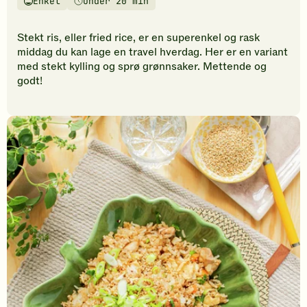
Enkel
Under 20 min
vurderinger.
Vanskelighetsgrad
Tilberedningstid
Bli
den
Stekt ris, eller fried rice, er en superenkel og rask
første
middag du kan lage en travel hverdag. Her er en variant
til
med stekt kylling og sprø grønnsaker. Mettende og
å
godt!
vurdere
denne
oppskriften.