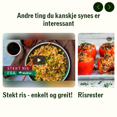
av
av
5
5
stjerner.
stjerner.
Andre ting du kanskje synes er
Klikk
Klikk
interessant
for
for
å
å
gi
gi
din
din
vurdering.
vurdering.
Stekt ris - enkelt og greit!
Risrester
Spill
av
video