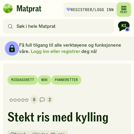
Hopp til hovedinnhold
REGISTRER
/LOGG INN
Matprat
MENY
hjemmeside
Søk
etter
oppskrifter
Ingredienser
Slik gjør du
Kommentarer
Brødsmulesti
eller
Få full tilgang til alle verktøyene og funksjonene
filtre
våre.
Logg inn eller registrer
deg nå!
MIDDAGSRETT
WOK
PANNERETTER
0
2
Denne
oppskriften
Stekt ris med kylling
har
foreløpig
ingen