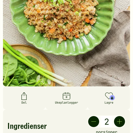
Del
Ukeplanlegger
Lagre
Ingredienser
porsjoner