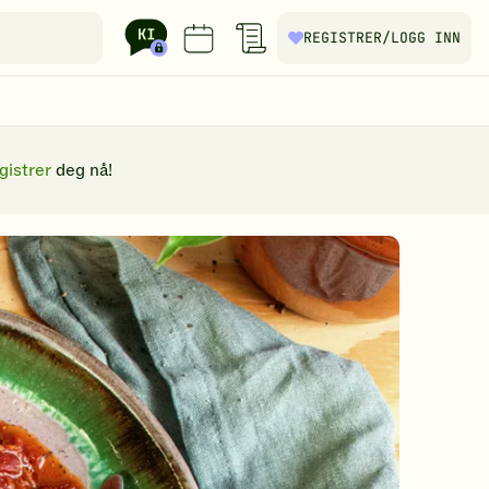
REGISTRER
/LOGG INN
gistrer
deg nå!