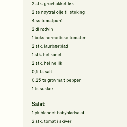
2
stk.
grovhakket
løk
2
ss
nøytral olje
til steking
4
ss
tomatpuré
2
dl
rødvin
1
boks
hermetiske tomater
2
stk.
laurbærblad
1
stk.
hel kanel
2
stk.
hel nellik
0,5
ts
salt
0,25
ts
grovmalt
pepper
1
ts
sukker
Salat:
1
pk
blandet babybladsalat
2
stk.
tomat
i skiver