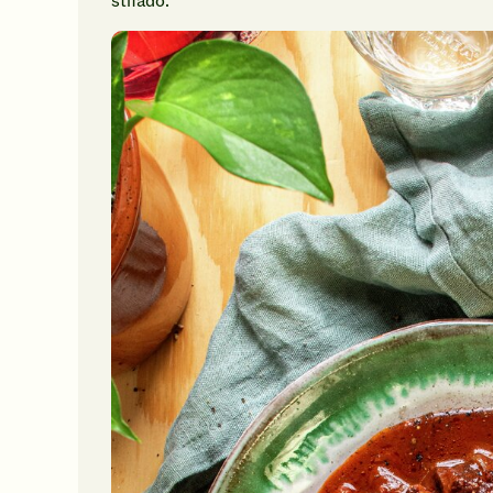
stifado.
14
g