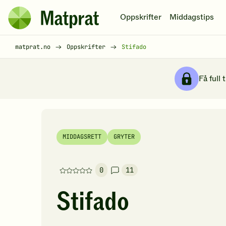
Hopp til hovedinnhold
Oppskrifter
Middagstips
Matprat
hjemmeside
Brødsmulesti
matprat.no
Oppskrifter
Stifado
Få full 
MIDDAGSRETT
GRYTER
0
11
Denne
oppskriften
Stifado
har
foreløpig
ingen