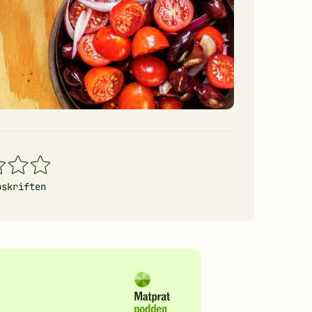
4
5
erner
stjerner
stjerner
pskriften