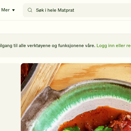
Søk
Mer
etter
oppskrifter
eller
filtre
tilgang til alle verktøyene og funksjonene våre.
Logg inn eller re