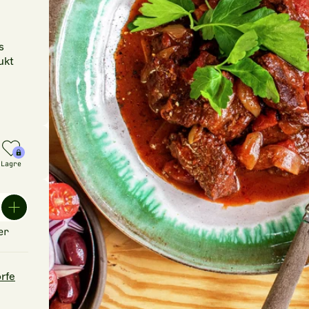
s
ukt
Lagre
er
orfe