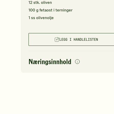
12
stk.
oliven
100
g
fetaost
i terninger
1
ss
olivenolje
LEGG I HANDLELISTEN
Næringsinnhold
per
porsjon
Navn på
Energi
antall
51
næringsstoffet
Fett
Protein