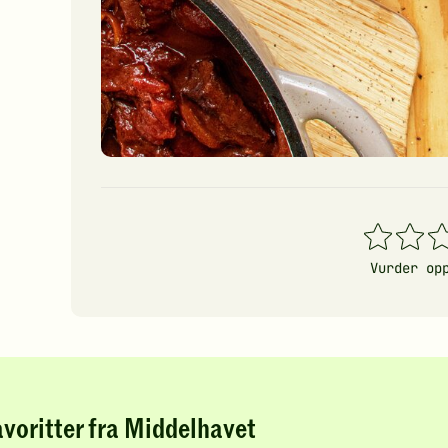
1
2
3
stjerner
stjerner
stj
Vurder op
avoritter fra Middelhavet