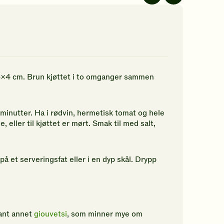
av
av
5
5
jerner.
stjerner.
stjerner.
ikk
Klikk
Klikk
r
for
for
å
å
gi
gi
n
din
din
 4x4 cm. Brun kjøttet i to omganger sammen
rdering.
vurdering.
vurdering.
r minutter. Ha i rødvin, hermetisk tomat og hele
, eller til kjøttet er mørt. Smak til med salt,
på et serveringsfat eller i en dyp skål. Drypp
lant annet
giouvetsi
, som minner mye om