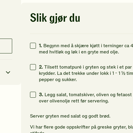
av
av
av
5
5
5
stjerner.
stjerner.
st
Slik gjør du
Klikk
Klikk
Kl
for
for
fo
å
å
å
gi
gi
gi
din
din
di
1.
Begynn med å skjære kjøtt i terninger ca
vurdering.
vurdering.
vu
med hvitløk og løk i en gryte med olje.
2.
Tilsett tomatpuré i gryten og stek i et pa
krydder. La det trekke under lokk i 1 - 1 ½ time
pepper og sukker.
3.
Legg salat, tomatskiver, oliven og fetaost 
7
kcal
over olivenolje rett før servering.
23
g
Server gryten med salat og godt brød.
51
g
Vi har flere gode oppskrifter på greske gryter, b