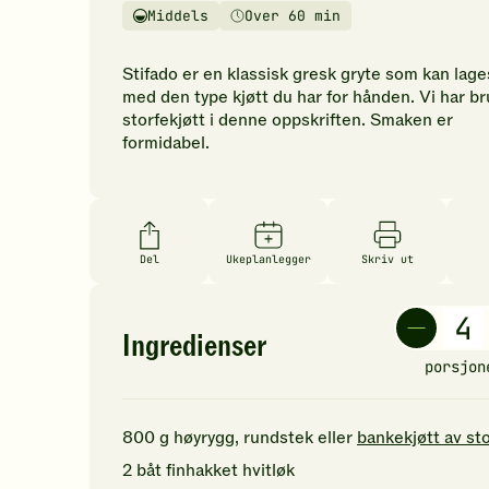
vurderinger.
Middels
Over 60 min
Vanskelighetsgrad
Tilberedningstid
Bli
den
Stifado er en klassisk gresk gryte som kan lage
første
med den type kjøtt du har for hånden. Vi har br
til
storfekjøtt i denne oppskriften. Smaken er
å
formidabel.
vurdere
denne
oppskriften.
Del
Ukeplanlegger
Skriv ut
Ingredienser
porsjon
800
g
høyrygg, rundstek eller
bankekjøtt av st
2
båt
finhakket
hvitløk