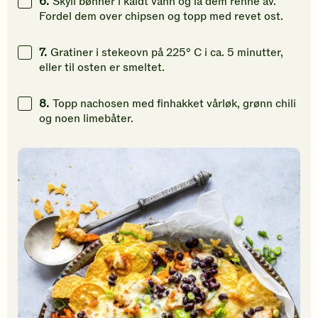
6.
Skyll bønner i kaldt vann og la dem renne av.
Fordel dem over chipsen og topp med revet ost.
7.
Gratiner i stekeovn på 225° C i ca. 5 minutter,
eller til osten er smeltet.
8.
Topp nachosen med finhakket vårløk, grønn chili
og noen limebåter.