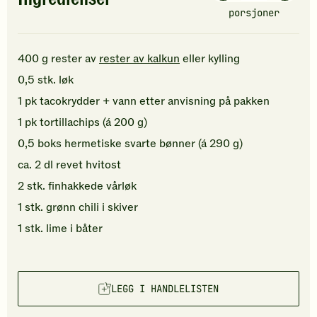
porsjoner
400
g
rester av
rester av kalkun
eller kylling
0,5
stk.
løk
1
pk
tacokrydder
+ vann etter anvisning på pakken
1
pk
tortillachips
(á 200 g)
0,5
boks
hermetiske svarte bønner
(á 290 g)
ca.
2
dl
revet
hvitost
2
stk.
finhakkede
vårløk
1
stk.
grønn chili
i skiver
1
stk.
lime
i båter
LEGG I HANDLELISTEN