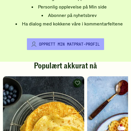
Personlig opplevelse på Min side
Abonner på nyhetsbrev
Ha dialog med kokkene våre i kommentarfeltene
OPPRETT MIN MATPRAT-PROFIL
Populært akkurat nå
Pannekaker
-
legg
til
favoritter