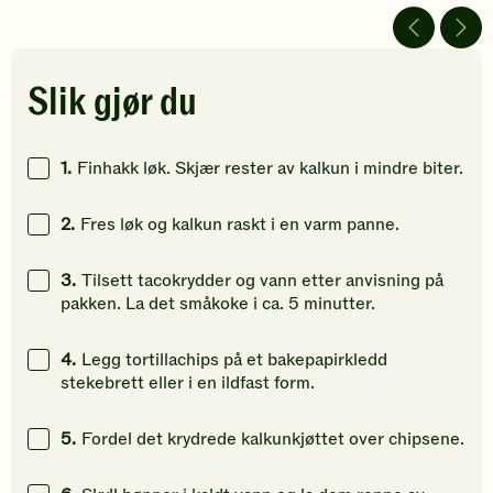
5
5
4
av
av
av
5
5
5
stjerner.
stjerner.
stjerner.
Slik gjør du
Klikk
Klikk
Klikk
for
for
for
å
å
å
1.
Finhakk løk. Skjær rester av kalkun i mindre biter.
gi
gi
gi
din
din
din
2.
Fres løk og kalkun raskt i en varm panne.
vurdering.
vurdering.
vurdering
3.
Tilsett tacokrydder og vann etter anvisning på
pakken. La det småkoke i ca. 5 minutter.
4.
Legg tortillachips på et bakepapirkledd
stekebrett eller i en ildfast form.
5.
Fordel det krydrede kalkunkjøttet over chipsene.