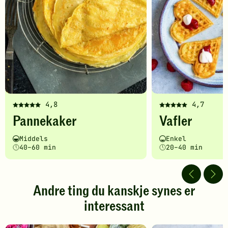
4,8
4,7
Denne
Denne
Pannekaker
Vafler
oppskriften
oppskriften
har
har
Vanskelighetsgrad
Tilberedningstid
Vanskelighetsgrad
Tilberedningstid
Middels
Enkel
fått
fått
40–60 min
20–40 min
5
5
av
av
5
5
stjerner.
stjerner.
Andre ting du kanskje synes er
Klikk
Klikk
interessant
for
for
å
å
gi
gi