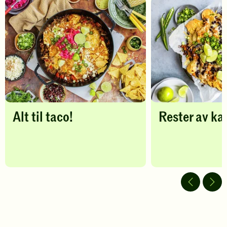
din
din
vurdering.
vurdering.
Alt til taco!
Rester av ka