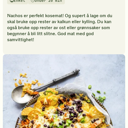
Enkel
Under 20 min
vurderinger.
Vanskelighetsgrad
Tilberedningstid
Bli
den
Nachos er perfekt kosemat! Og supert å lage om du
første
skal bruke opp rester av kalkun eller kylling. Du kan
til
også bruke opp rester av ost eller grønnsaker som
å
begynner å bli litt slitne. God mat med god
vurdere
samvittighet!
denne
oppskriften.