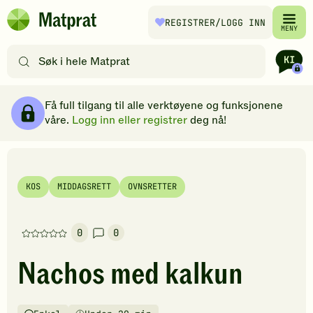
Hopp til hovedinnhold
REGISTRER
/LOGG INN
Matprat
MENY
hjemmeside
Søk
etter
oppskrifter
Ingredienser
Slik gjør du
Kommentarer
Brødsmulesti
eller
Få full tilgang til alle verktøyene og funksjonene
filtre
våre.
Logg inn eller registrer
deg nå!
KOS
MIDDAGSRETT
OVNSRETTER
0
0
Denne
oppskriften
Nachos med kalkun
har
foreløpig
ingen