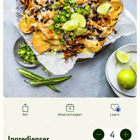
Del
Ukeplanlegger
Lagre
Ingredienser