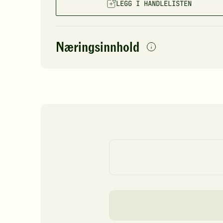
LEGG I HANDLELISTEN
Næringsinnhold
per
porsjon
Navn på
Energi
antall
37
næringsstoffet
Fett
Protein
Karbohydrater