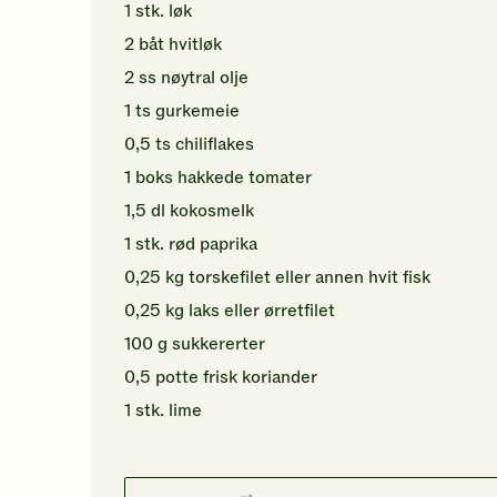
1
stk.
løk
2
båt
hvitløk
2
ss
nøytral olje
1
ts
gurkemeie
0,5
ts
chiliflakes
1
boks
hakkede tomater
1,5
dl
kokosmelk
1
stk.
rød paprika
0,25
kg
torskefilet
eller annen hvit fisk
0,25
kg
laks
eller ørretfilet
100
g
sukkererter
0,5
potte
frisk koriander
1
stk.
lime