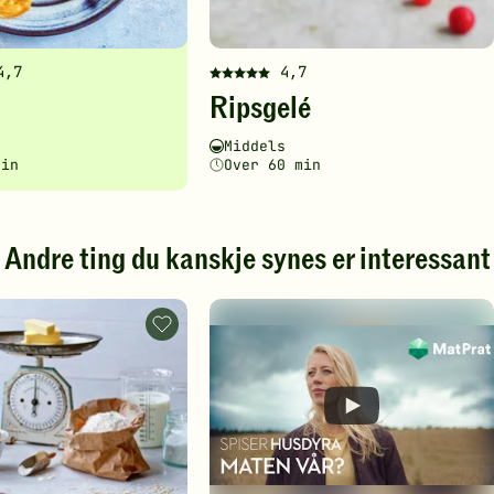
4,7
4,7
Denne
Ripsgelé
en
oppskriften
har
ghetsgrad
ingstid
Vanskelighetsgrad
Tilberedningstid
Middels
fått
min
Over 60 min
5
av
5
stjerner.
Andre ting du kanskje synes er interessant
Klikk
for
å
Mål
gi
og
din
vekt
.
-
vurdering.
legg
til
favoritter