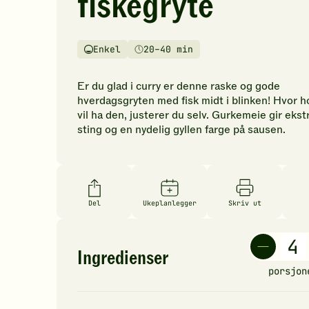
fiskegryte
vurderinger.
Bli
den
Enkel
20–40 min
første
Vanskelighetsgrad
Tilberedningstid
til
å
Er du glad i curry er denne raske og gode
vurdere
hverdagsgryten med fisk midt i blinken! Hvor h
denne
vil ha den, justerer du selv. Gurkemeie gir ekst
oppskriften.
sting og en nydelig gyllen farge på sausen.
Del
Ukeplanlegger
Skriv ut
Ingredienser
porsjon