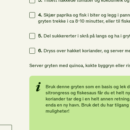
3.
Tilsett hakkede tomater og kokosmelk og 
4.
Skjær paprika og fisk i biter og legg i pa
gryten trekke i ca 8-10 minutter, eller til fi
5.
Del sukkererter i skrå på langs og ha i gr
6.
Dryss over hakket koriander, og server m
Server gryten med quinoa, kokte byggryn eller ri
Bruk denne gryten som en basis og lek d
sitrongress og fiskesaus får du et helt 
koriander tar deg i en helt annen retning
enda en ny havn. Bruk det du har tilgang p
muligheter!