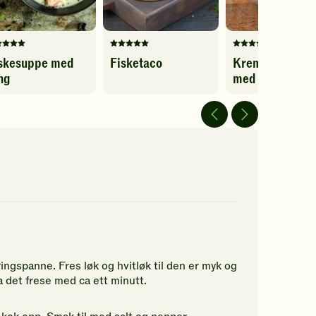
nne
Denne
Denne
skesuppe med
Fisketaco
Kremet fiskes
pskriften
oppskriften
oppskriften
ng
med tomatpest
r
har
har
t
fått
fått
5
5
av
av
5
5
jerner.
stjerner.
stjerner.
ikk
Klikk
Klikk
r
for
for
å
å
gi
gi
n
din
din
rdering.
vurdering.
vurdering.
ingspanne. Fres løk og hvitløk til den er myk og
a det frese med ca ett minutt.