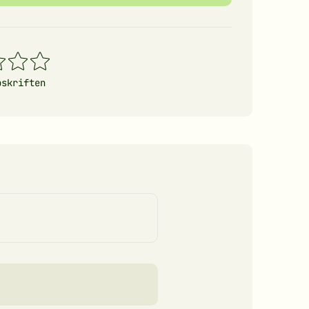
4
5
erner
stjerner
stjerner
pskriften