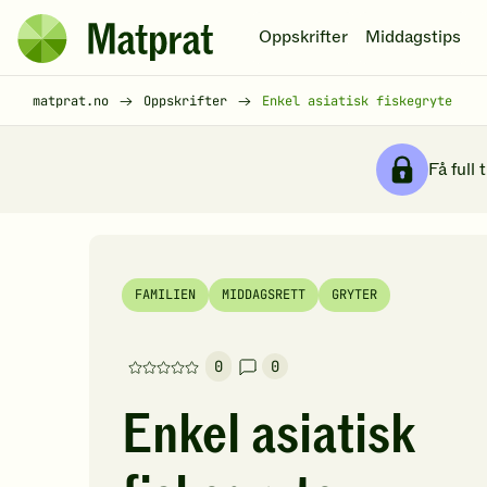
Hopp til hovedinnhold
Oppskrifter
Middagstips
Matprat
hjemmeside
Brødsmulesti
matprat.no
Oppskrifter
Enkel asiatisk fiskegryte
Få full 
FAMILIEN
MIDDAGSRETT
GRYTER
0
0
Denne
oppskriften
Enkel asiatisk
har
foreløpig
ingen