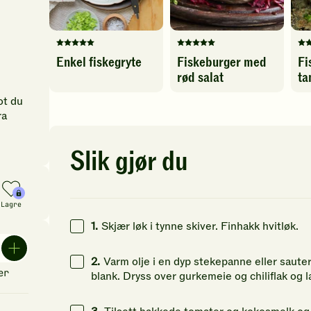
Denne
Denne
De
Enkel fiskegryte
Fiskeburger med
Fi
oppskriften
oppskriften
op
rød salat
ta
har
har
ha
fått
fått
fåt
ot du
5
5
5
ra
av
av
av
5
5
5
stjerner.
stjerner.
st
Slik gjør du
Klikk
Klikk
Kl
for
for
fo
å
å
å
Lagre
gi
gi
gi
din
din
di
1.
Skjær løk i tynne skiver. Finhakk hvitløk.
vurdering.
vurdering.
vu
2.
Varm olje i en dyp stekepanne eller sauter
er
blank. Dryss over gurkemeie og chiliflak og l