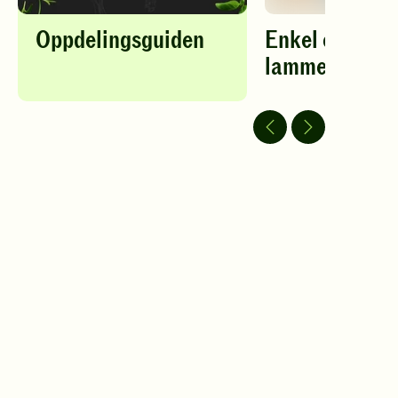
Oppdelingsguiden
Enkel og rask
lammegryte
Spill
av
video