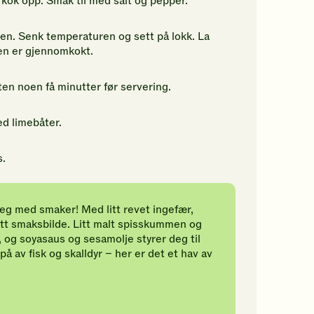
kok opp. Smak til med salt og pepper.
nnen. Senk temperaturen og sett på lokk. La
sken er gjennomkokt.
yten noen få minutter før servering.
ed limebåter.
s.
eg med smaker! Med litt revet ingefær,
nytt smaksbilde. Litt malt spisskummen og
, og soyasaus og sesamolje styrer deg til
å av fisk og skalldyr – her er det et hav av