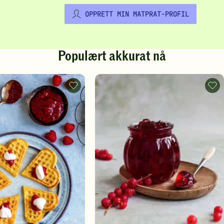
OPPRETT MIN MATPRAT-PROFIL
Populært akkurat nå
Vafler
Rips
-
-
legg
legg
til
til
favoritter
favo