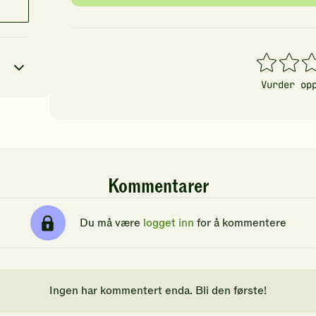
1
2
3
stjerner
stjerner
stj
Vurder op
6
kcal
24
g
Kommentarer
27
g
11
g
Du må være
logget inn
for å kommentere
Ingen har kommentert enda. Bli den første!