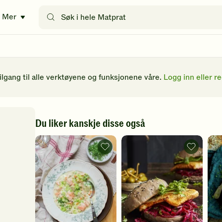
Søk
Mer
etter
oppskrifter
eller
filtre
tilgang til alle verktøyene og funksjonene våre.
Logg inn eller re
Du liker kanskje disse også
Enkel
Fiskeburge
fiskegryte
med
-
rød
legg
salat
til
-
favoritter
legg
til
favoritter