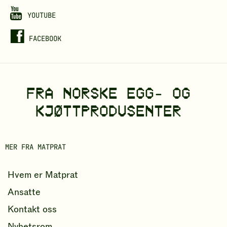
t
k
j
YOUTUBE
ø
FACEBOOK
t
t
o
FRA NORSKE EGG- OG
r
d
KJØTTPRODUSENTER
b
o
MER FRA MATPRAT
k
Hvem er Matprat
Ansatte
Kontakt oss
Nyhetsrom