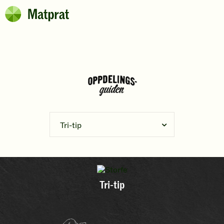
Hopp til hovedinnhold
Matprat
Brødsmulesti
Tri-tip
Tri-tip