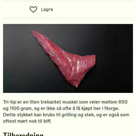
S
Lagre
o
s
i
a
l
t
Tri-tip er en liten trekantet muskel som veier mellom 650
og 1100 gram, og er ikke så ofte å få kjøpt her i Norge.
Dette stykket kan bruks til grilling og stek, og er også som
oftest mørt nok til biff.