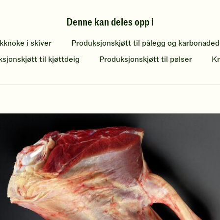
s
Denne kan deles opp i
i
a
kknoke i skiver
Produksjonskjøtt til pålegg og karbonaded
l
sjonskjøtt til kjøttdeig
Produksjonskjøtt til pølser
Kr
t