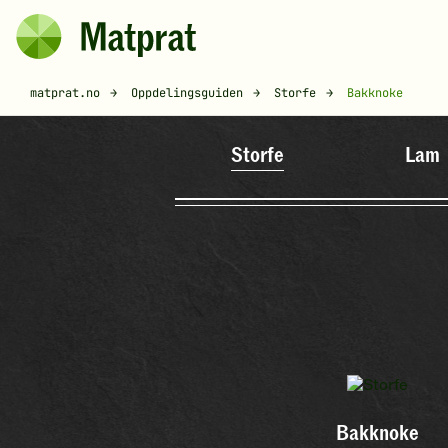
Hopp til hovedinnhold
Matprat
Brødsmulesti
matprat.no
Oppdelingsguiden
Storfe
Bakknoke
Storfe
Lam
Bakknoke