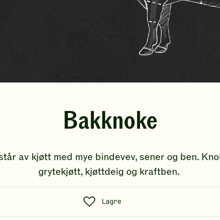
Bakknoke
tår av kjøtt med mye bindevev, sener og ben. Knok
grytekjøtt, kjøttdeig og kraftben.
S
Lagre
o