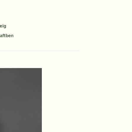
eig
aftben