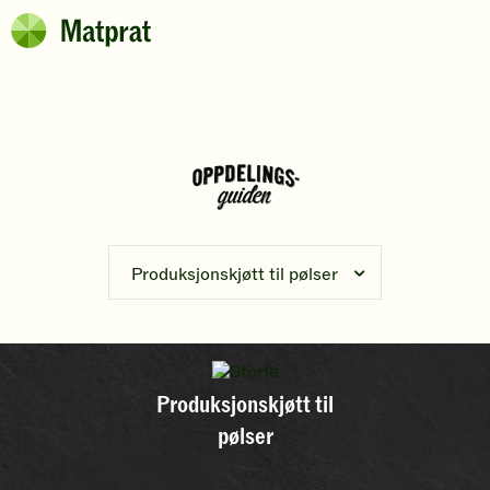
Hopp til hovedinnhold
Matprat
Brødsmulesti
Produksjonskjøtt til pølser
Produksjonskjøtt til
pølser