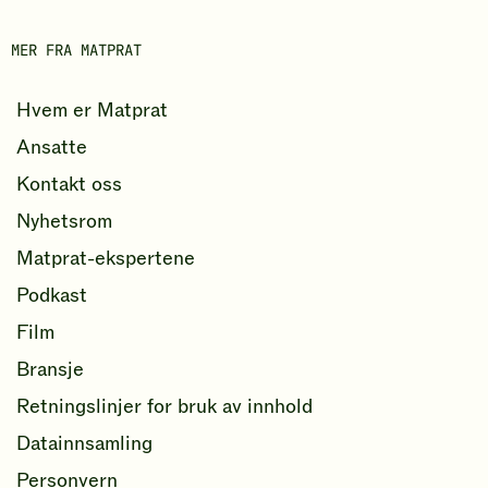
b
o
MER FRA MATPRAT
k
Hvem er Matprat
Ansatte
Kontakt oss
Nyhetsrom
Matprat-ekspertene
Podkast
Film
Bransje
Retningslinjer for bruk av innhold
Datainnsamling
Personvern