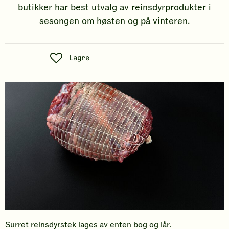
butikker har best utvalg av reinsdyrprodukter i
sesongen om høsten og på vinteren.
S
Lagre
o
s
i
a
l
t
Surret reinsdyrstek lages av enten bog og lår.