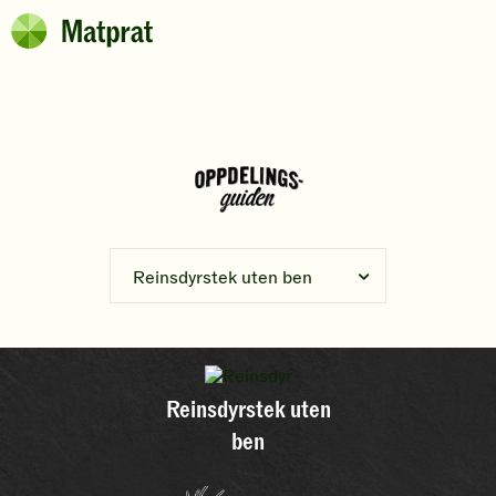
Hopp til hovedinnhold
Matprat
Brødsmulesti
Reinsdyrstek uten ben
Reinsdyrstek uten
ben