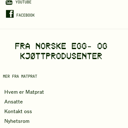
j
YOUTUBE
ø
FACEBOOK
t
t
o
FRA NORSKE EGG- OG
r
d
KJØTTPRODUSENTER
b
o
MER FRA MATPRAT
k
Hvem er Matprat
Ansatte
Kontakt oss
Nyhetsrom