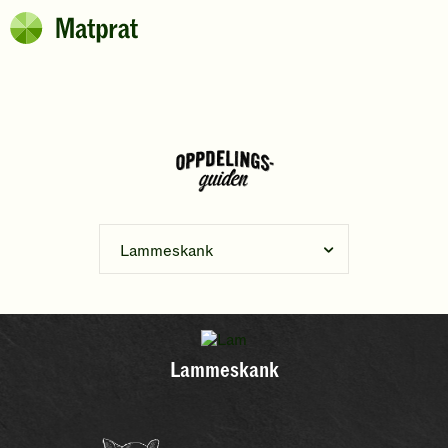
Hopp til hovedinnhold
Matprat
Brødsmulesti
Lammeskank
Lammeskank