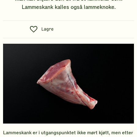
Lammeskank kalles også lammeknoke.
S
Lagre
o
s
i
a
l
t
Lammeskank er i utgangspunktet ikke mørt kjøtt, men etter