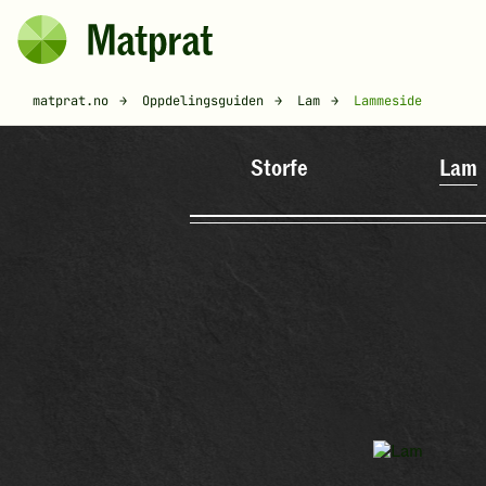
Hopp til hovedinnhold
Matprat
Brødsmulesti
matprat.no
Oppdelingsguiden
Lam
Lammeside
Storfe
Lam