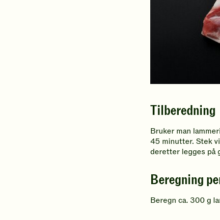
Tilberedning
Bruker man lammerib
45 minutter. Stek v
deretter legges på g
Beregning pe
Beregn ca. 300 g l