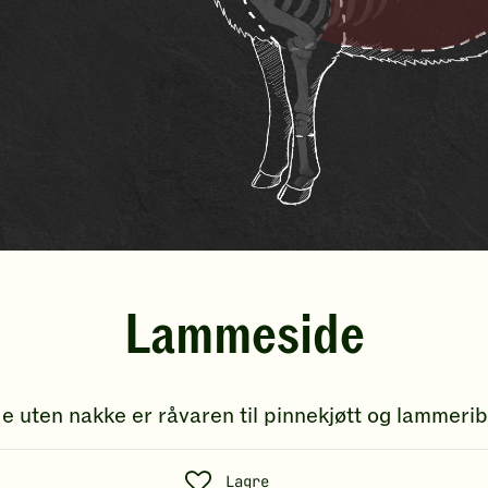
Lammeside
e uten nakke er råvaren til pinnekjøtt og lammeri
S
Lagre