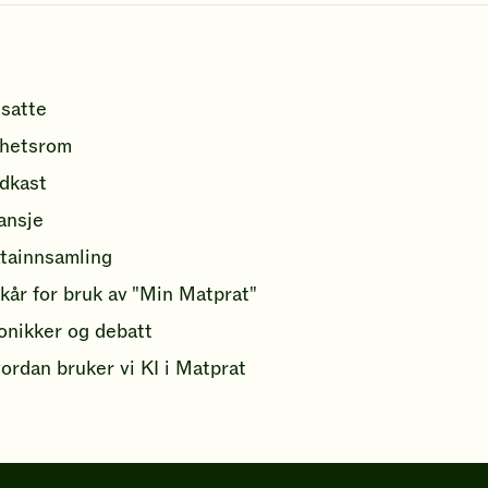
satte
hetsrom
dkast
ansje
tainnsamling
lkår for bruk av "Min Matprat"
onikker og debatt
ordan bruker vi KI i Matprat