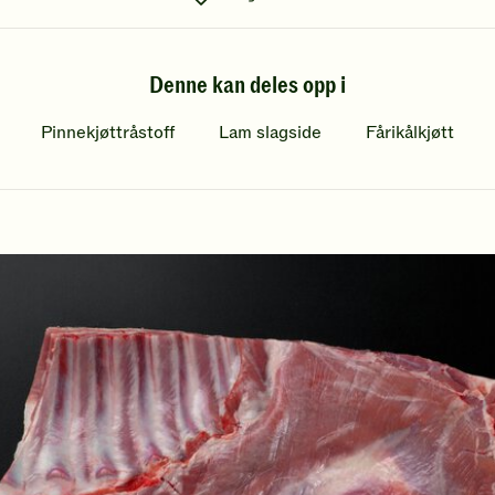
o
s
Denne kan deles opp i
i
a
Pinnekjøttråstoff
Lam slagside
Fårikålkjøtt
l
t