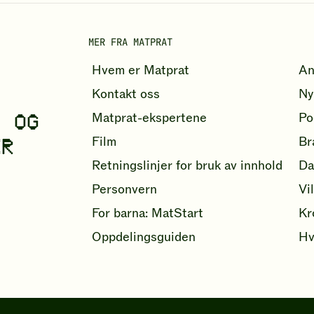
MER FRA MATPRAT
Hvem er Matprat
An
Kontakt oss
Ny
- OG
Matprat-ekspertene
Po
Film
Br
ER
Retningslinjer for bruk av innhold
Da
Personvern
Vi
For barna: MatStart
Kr
Oppdelingsguiden
Hv