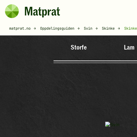
Hopp til hovedinnhold
Matprat
Brødsmulesti
matprat.no
Oppdelingsguiden
Svin
Skinke
Skinke
Storfe
Lam