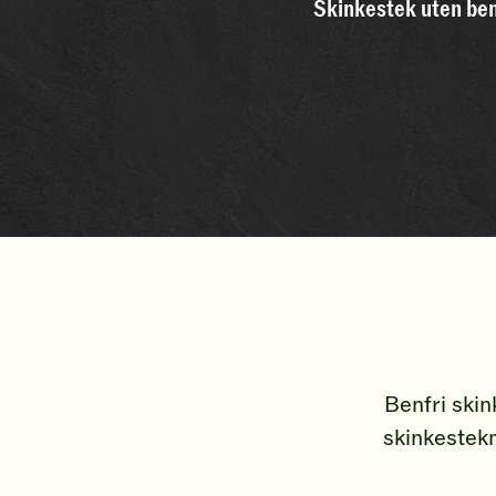
Skinkestek uten be
Benfri skin
skinkestekm