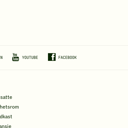
EN
YOUTUBE
FACEBOOK
satte
hetsrom
dkast
ansje