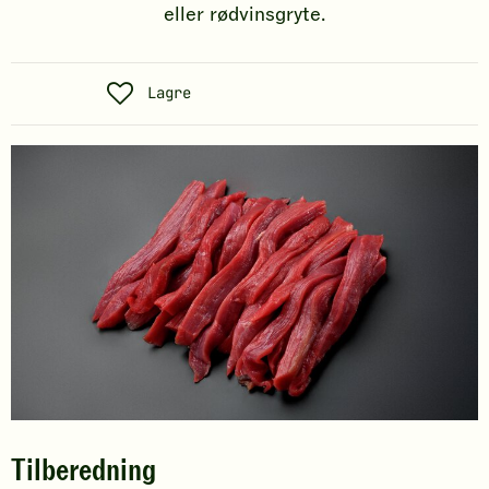
eller rødvinsgryte.
S
Lagre
o
s
i
a
l
t
Tilberedning