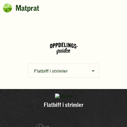
Hopp til hovedinnhold
Matprat
Brødsmulesti
Flatbiff i strimler
Flatbiff i strimler