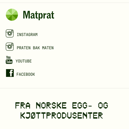
r
t
a
i
d
e
v
k
b
r
k
a
o
j
n
k
ø
s
INSTAGRAM
t
k
PRATEN BAK MATEN
t
k
j
YOUTUBE
ø
FACEBOOK
t
t
o
FRA NORSKE EGG- OG
r
d
KJØTTPRODUSENTER
b