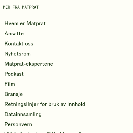
o
MER FRA MATPRAT
k
Hvem er Matprat
Ansatte
Kontakt oss
Nyhetsrom
Matprat-ekspertene
Podkast
Film
Bransje
Retningslinjer for bruk av innhold
Datainnsamling
Personvern