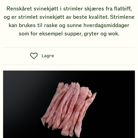
Renskåret svinekjøtt i strimler skjæres fra flatbiff,
og er strimlet svinekjøtt av beste kvalitet. Strimlene
kan brukes til raske og sunne hverdagsmiddager
som for eksempel supper, gryter og wok.
S
Lagre
o
s
i
a
l
t