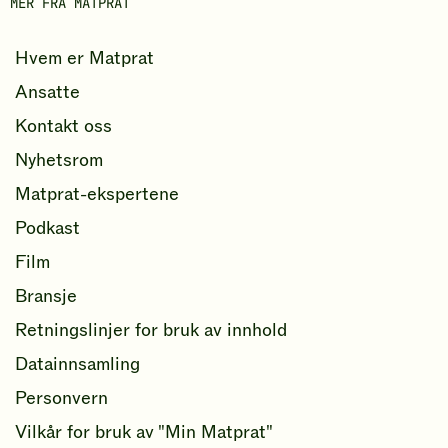
MER FRA MATPRAT
k
Hvem er Matprat
Ansatte
Kontakt oss
Nyhetsrom
Matprat-ekspertene
Podkast
Film
Bransje
Retningslinjer for bruk av innhold
Datainnsamling
Personvern
Vilkår for bruk av "Min Matprat"