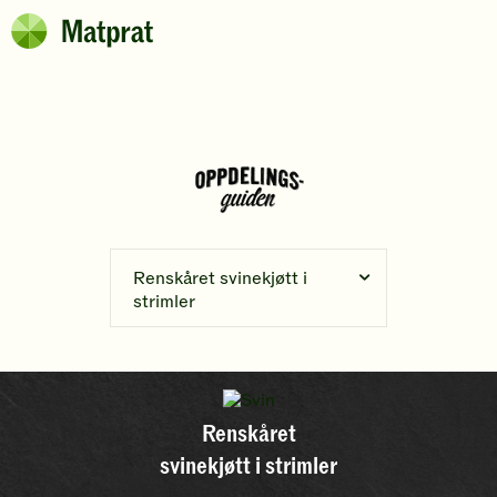
Hopp til hovedinnhold
Matprat
Brødsmulesti
Renskåret svinekjøtt i
strimler
Renskåret
svinekjøtt i strimler