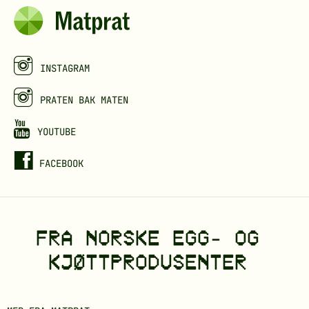
d
e
v
k
b
r
k
a
o
j
n
k
ø
s
INSTAGRAM
t
k
PRATEN BAK MATEN
t
k
j
YOUTUBE
ø
FACEBOOK
t
t
o
FRA NORSKE EGG- OG
r
d
KJØTTPRODUSENTER
b
o