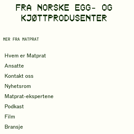
FRA NORSKE EGG- OG
r
d
KJØTTPRODUSENTER
b
o
MER FRA MATPRAT
k
Hvem er Matprat
Ansatte
Kontakt oss
Nyhetsrom
Matprat-ekspertene
Podkast
Film
Bransje