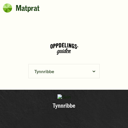
Hopp til hovedinnhold
Matprat
Brødsmulesti
Tynnribbe
Tynnribbe