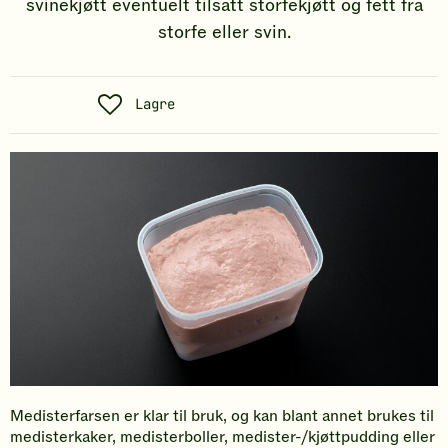
svinekjøtt eventuelt tilsatt storfekjøtt og fett fra
storfe eller svin.
S
Lagre
o
s
i
a
l
t
Medisterfarsen er klar til bruk, og kan blant annet brukes til
medisterkaker, medisterboller, medister-/kjøttpudding eller