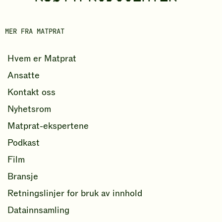
b
o
MER FRA MATPRAT
k
Hvem er Matprat
Ansatte
Kontakt oss
Nyhetsrom
Matprat-ekspertene
Podkast
Film
Bransje
Retningslinjer for bruk av innhold
Datainnsamling