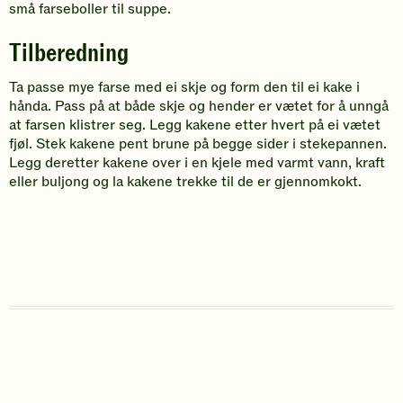
små farseboller til suppe.
Tilberedning
Ta passe mye farse med ei skje og form den til ei kake i
hånda. Pass på at både skje og hender er vætet for å unngå
at farsen klistrer seg. Legg kakene etter hvert på ei vætet
fjøl. Stek kakene pent brune på begge sider i stekepannen.
Legg deretter kakene over i en kjele med varmt vann, kraft
eller buljong og la kakene trekke til de er gjennomkokt.
N
S
O
K
N
y
k
p
n
o