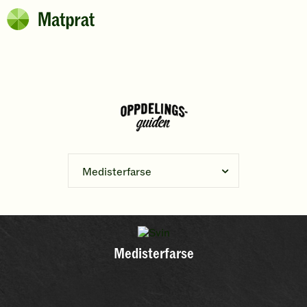
Hopp til hovedinnhold
Matprat
Brødsmulesti
Medisterfarse
Medisterfarse