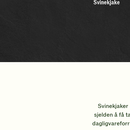
Svinekjake
Svinekjaker 
sjelden å få t
dagligvareforr