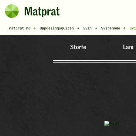
Hopp til hovedinnhold
Matprat
Brødsmulesti
matprat.no
Oppdelingsguiden
Svin
Svinehode
Svi
Storfe
Lam