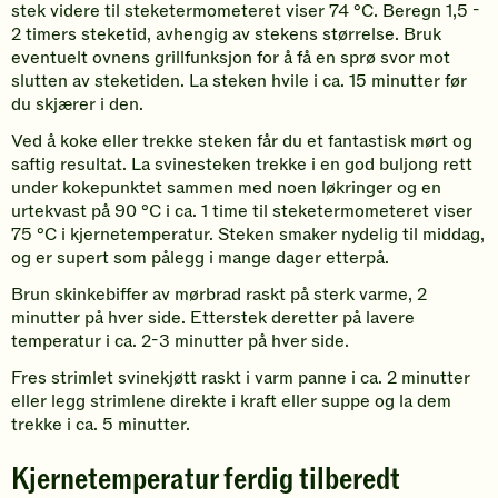
stek videre til steketermometeret viser 74 °C. Beregn 1,5 -
2 timers steketid, avhengig av stekens størrelse. Bruk
eventuelt ovnens grillfunksjon for å få en sprø svor mot
slutten av steketiden. La steken hvile i ca. 15 minutter før
du skjærer i den.
Ved å koke eller trekke steken får du et fantastisk mørt og
saftig resultat. La svinesteken trekke i en god buljong rett
under kokepunktet sammen med noen løkringer og en
urtekvast på 90 °C i ca. 1 time til steketermometeret viser
75 °C i kjernetemperatur. Steken smaker nydelig til middag,
og er supert som pålegg i mange dager etterpå.
Brun skinkebiffer av mørbrad raskt på sterk varme, 2
minutter på hver side. Etterstek deretter på lavere
temperatur i ca. 2-3 minutter på hver side.
Fres strimlet svinekjøtt raskt i varm panne i ca. 2 minutter
eller legg strimlene direkte i kraft eller suppe og la dem
trekke i ca. 5 minutter.
Kjernetemperatur ferdig tilberedt