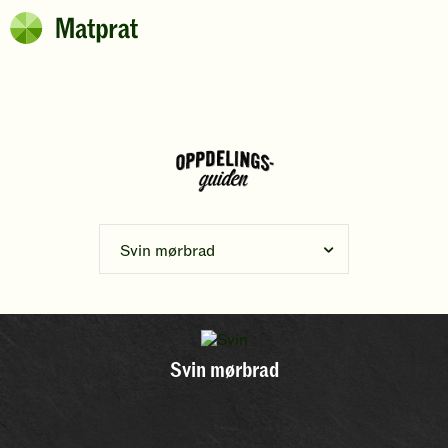
Hopp til hovedinnhold
Matprat
Brødsmulesti
Svin mørbrad
Svin mørbrad