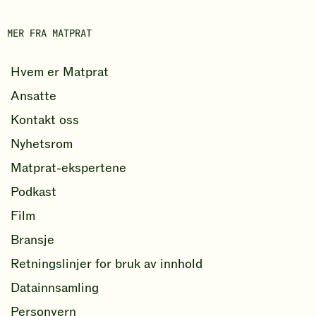
b
o
MER FRA MATPRAT
k
Hvem er Matprat
Ansatte
Kontakt oss
Nyhetsrom
Matprat-ekspertene
Podkast
Film
Bransje
Retningslinjer for bruk av innhold
Datainnsamling
Personvern