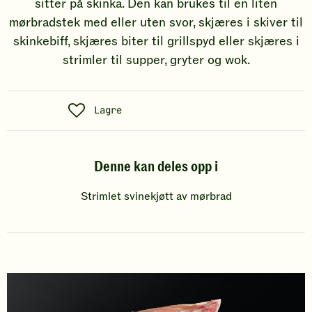
sitter på skinka. Den kan brukes til en liten
mørbradstek med eller uten svor, skjæres i skiver til
skinkebiff, skjæres biter til grillspyd eller skjæres i
strimler til supper, gryter og wok.
S
Lagre
o
s
Denne kan deles opp i
i
a
Strimlet svinekjøtt av mørbrad
l
t