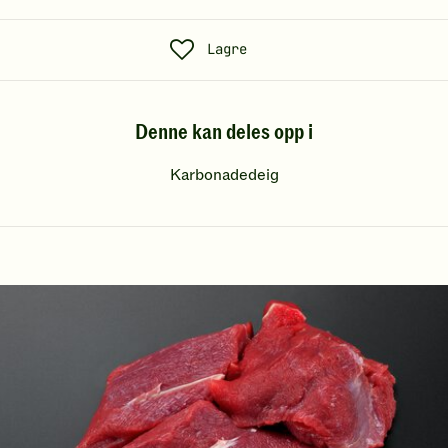
S
Lagre
o
s
Denne kan deles opp i
i
a
Karbonadedeig
l
t