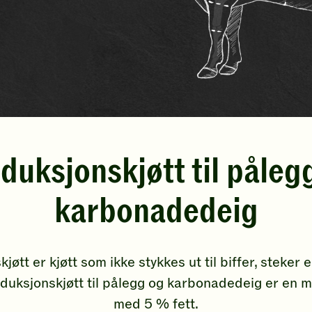
duksjonskjøtt til påleg
karbonadedeig
øtt er kjøtt som ikke stykkes ut til biffer, steker 
oduksjonskjøtt til pålegg og karbonadedeig er en 
med 5 % fett.