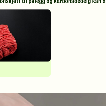
onskjøtt til pålegg og karbonadedeig kan de