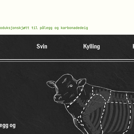
oduksjonskjøtt til pålegg og karbonadedeig
Svin
Kylling
legg og