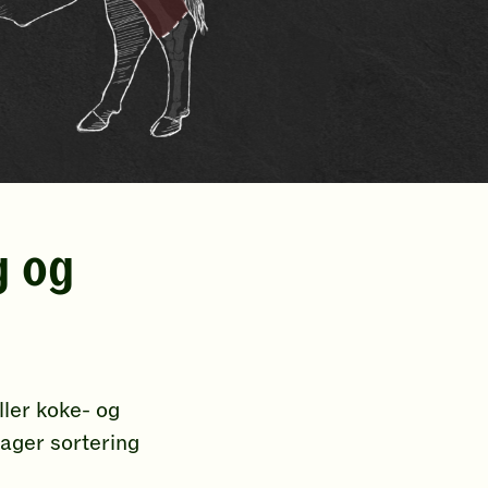
g og
eller koke- og
mager sortering