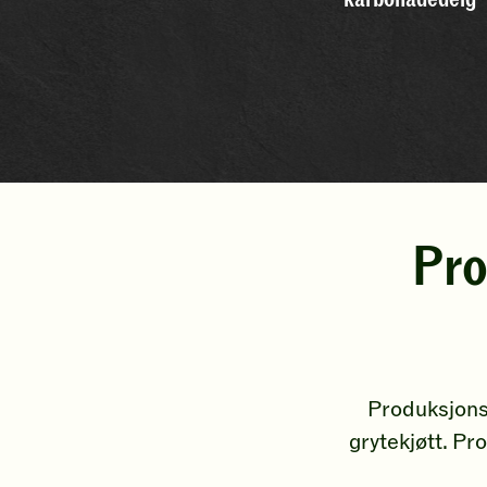
Pro
Produksjonskj
grytekjøtt. Pr