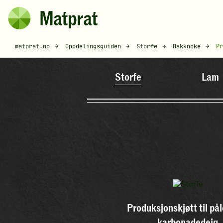
Hopp til hovedinnhold
Matprat
Brødsmulesti
matprat.no
Oppdelingsguiden
Storfe
Bakknoke
Pr
Storfe
Lam
Produksjonskjøtt til på
karbonadedeig