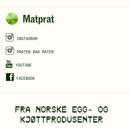
r
t
a
i
d
e
v
k
b
r
k
a
o
j
n
k
ø
s
INSTAGRAM
t
k
PRATEN BAK MATEN
t
k
j
YOUTUBE
ø
FACEBOOK
t
t
o
FRA NORSKE EGG- OG
r
d
KJØTTPRODUSENTER
b