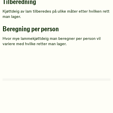
Tilberedning
Kjøttdeig av lam tilberedes på ulike måter etter hvilken rett
man lager.
Beregning per person
Hvor mye lammekjøttdeig man beregner per person vil
variere med hvilke retter man lager.
N
S
O
K
N
y
k
p
n
o
t
a
p
i
r