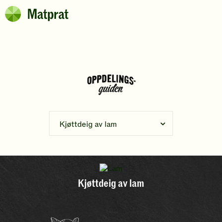
Hopp til hovedinnhold
Matprat
Brødsmulesti
Kjøttdeig av lam
Kjøttdeig av lam