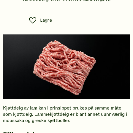
S
Lagre
o
s
i
a
l
t
Kjøttdeig av lam kan i prinsippet brukes på samme måte
som kjøttdeig. Lammekjøttdeig er blant annet uunnværlig i
moussaka og greske kjøttboller.