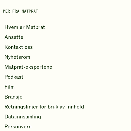
o
MER FRA MATPRAT
k
Hvem er Matprat
Ansatte
Kontakt oss
Nyhetsrom
Matprat-ekspertene
Podkast
Film
Bransje
Retningslinjer for bruk av innhold
Datainnsamling
Personvern