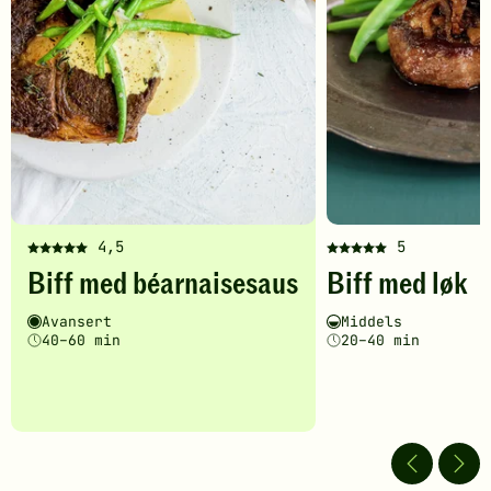
4,5
5
Denne
Denne
Biff med béarnaisesaus
Biff med løk
oppskriften
oppskriften
har
har
Vanskelighetsgrad
Tilberedningstid
Vanskelighetsgrad
Tilberedningstid
Avansert
Middels
fått
fått
40–60 min
20–40 min
5
5
av
av
5
5
stjerner.
stjerner.
Klikk
Klikk
for
for
å
å