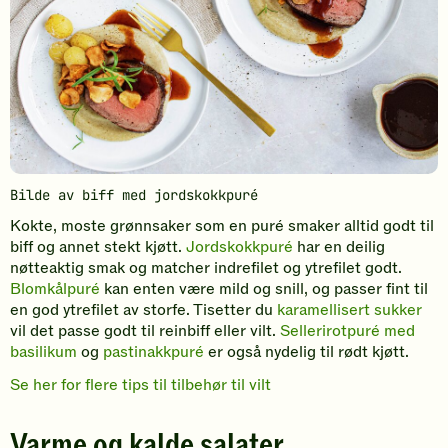
Bilde av biff med jordskokkpuré
Kokte, moste grønnsaker som en puré smaker alltid godt til
biff og annet stekt kjøtt.
Jordskokkpuré
har en deilig
nøtteaktig smak og matcher indrefilet og ytrefilet godt.
Blomkålpuré
kan enten være mild og snill, og passer fint til
en god ytrefilet av storfe. Tisetter du
karamellisert sukker
vil det passe godt til reinbiff eller vilt.
Sellerirotpuré med
basilikum
og
pastinakkpuré
er også nydelig til rødt kjøtt.
Se her for flere tips til tilbehør til vilt
Varme og kalde salater