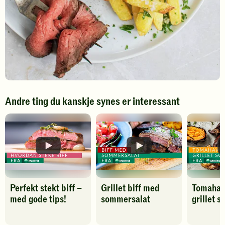
Andre ting du kanskje synes er interessant
Perfekt stekt biff –
Grillet biff med
Tomaha
med gode tips!
sommersalat
grillet s
Spill
Spill
Spill