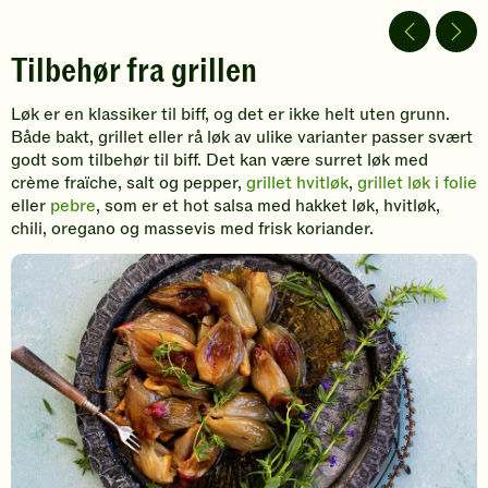
av
av
av
video
video
video
Tilbehør fra grillen
Løk er en klassiker til biff, og det er ikke helt uten grunn.
Både bakt, grillet eller rå løk av ulike varianter passer svært
godt som tilbehør til biff. Det kan være surret løk med
crème fraïche, salt og pepper,
grillet hvitløk
,
grillet løk i folie
eller
pebre
, som er et hot salsa med hakket løk, hvitløk,
chili, oregano og massevis med frisk koriander.