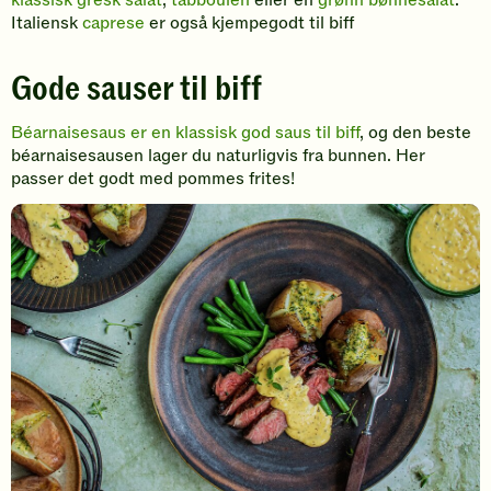
klassisk gresk salat
,
tabbouleh
eller en
grønn bønnesalat
.
Italiensk
caprese
er også kjempegodt til biff
Gode sauser til biff
Béarnaisesaus er en klassisk god saus til biff
, og den beste
béarnaisesausen lager du naturligvis fra bunnen. Her
passer det godt med pommes frites!