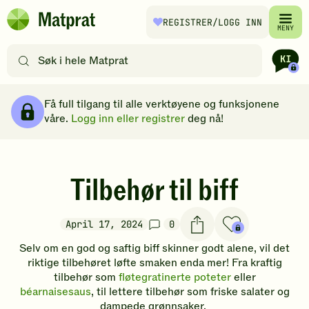
Hopp til hovedinnhold
REGISTRER
/LOGG INN
Matprat
MENY
hjemmeside
Søk
etter
oppskrifter
Brødsmulesti
eller
Få full tilgang til alle verktøyene og funksjonene
filtre
våre.
Logg inn eller registrer
deg nå!
Tilbehør til biff
April 17, 2024
0
Selv om en god og saftig biff skinner godt alene, vil det
riktige tilbehøret løfte smaken enda mer! Fra kraftig
tilbehør som
fløtegratinerte poteter
eller
béarnaisesaus
, til lettere tilbehør som friske salater og
dampede grønnsaker.