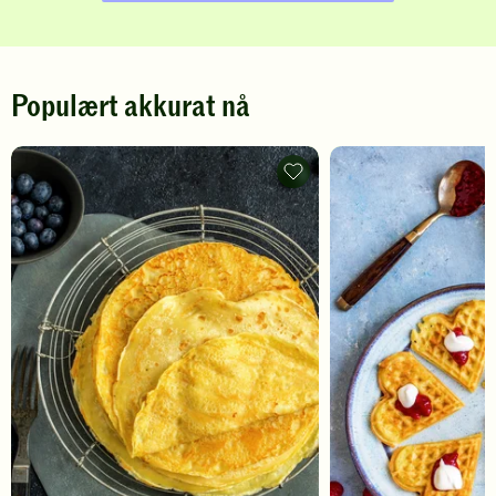
Populært akkurat nå
Pannekaker
-
legg
til
favoritter