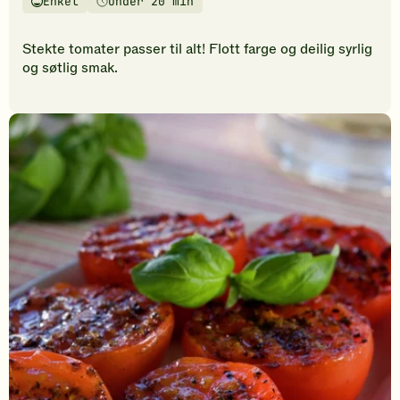
Enkel
Under 20 min
vurderinger.
Vanskelighetsgrad
Tilberedningstid
Bli
den
Stekte tomater passer til alt! Flott farge og deilig syrlig
første
og søtlig smak.
til
å
vurdere
denne
oppskriften.