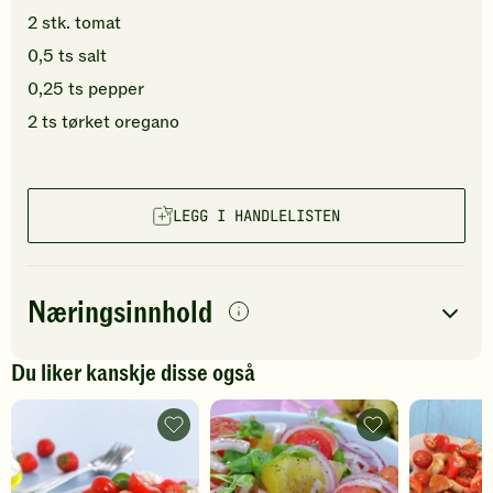
2
stk.
tomat
0,5
ts
salt
0,25
ts
pepper
2
ts
tørket oregano
LEGG I HANDLELISTEN
Næringsinnhold
per
porsjon
Du liker kanskje disse også
Navn på
Energi
antall
9
kcal
næringsstoffet
Jordbær-
Tomatsalat
og
-
Fett
0
g
tomatsalat
legg
-
til