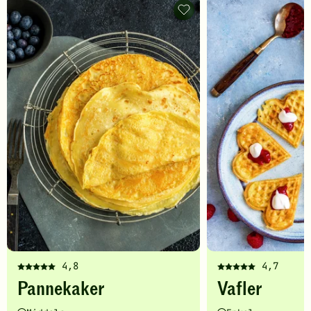
Pannekaker
-
legg
til
favoritter
4,8
4,7
Denne
Denne
Pannekaker
Vafler
oppskriften
oppskriften
har
har