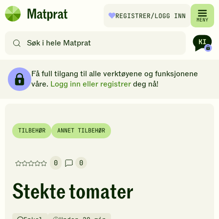
Hopp til hovedinnhold
REGISTRER
/LOGG INN
Matprat
MENY
hjemmeside
Søk
etter
oppskrifter
Ingredienser
Slik gjør du
Kommentarer
Brødsmulesti
eller
Få full tilgang til alle verktøyene og funksjonene
filtre
våre.
Logg inn eller registrer
deg nå!
TILBEHØR
ANNET TILBEHØR
0
0
Denne
oppskriften
Stekte tomater
har
foreløpig
ingen