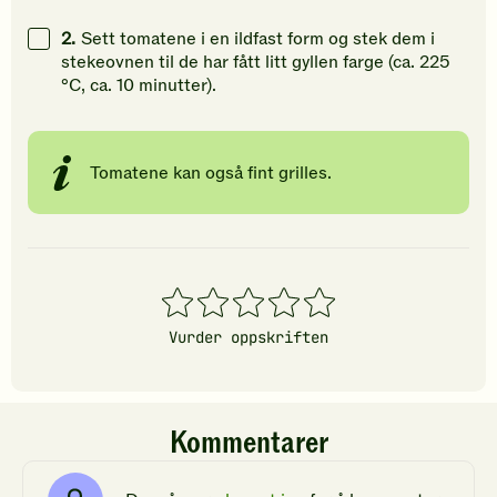
2.
Sett tomatene i en ildfast form og stek dem i
stekeovnen til de har fått litt gyllen farge (ca. 225
°C, ca. 10 minutter).
Tomatene kan også fint grilles.
1
2
3
4
5
stjerner
stjerner
stjerner
stjerner
stjerner
Vurder oppskriften
Kommentarer