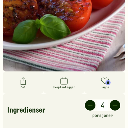
Del
Ukeplanlegger
Lagre
Ingredienser
porsjoner