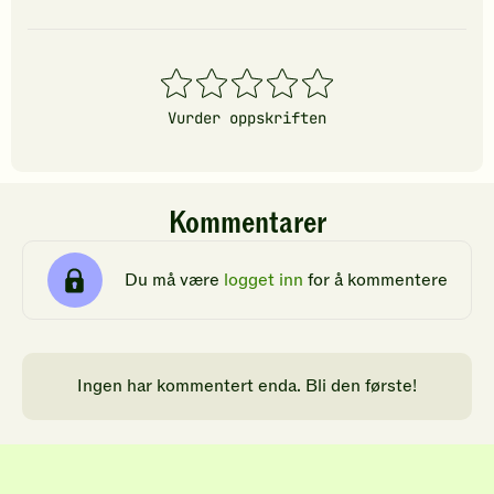
1
2
3
4
5
stjerner
stjerner
stjerner
stjerner
stjerner
Vurder oppskriften
Kommentarer
Du må være
logget inn
for å kommentere
Ingen har kommentert enda. Bli den første!