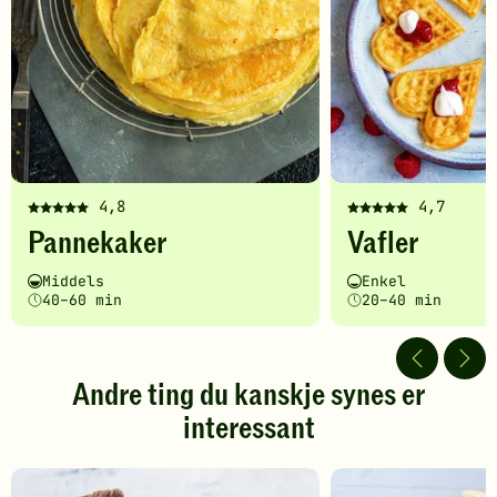
4,8
4,7
Denne
Denne
Pannekaker
Vafler
oppskriften
oppskriften
har
har
Vanskelighetsgrad
Tilberedningstid
Vanskelighetsgrad
Tilberedningstid
Middels
Enkel
fått
fått
40–60 min
20–40 min
5
5
av
av
5
5
stjerner.
stjerner.
Andre ting du kanskje synes er
Klikk
Klikk
interessant
for
for
å
å
gi
gi
din
din