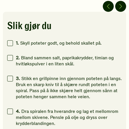
av
av
av
5
5
5
stjerner.
stjerner.
stjerner.
Klikk
Klikk
Klikk
Slik gjør du
for
for
for
å
å
å
gi
gi
gi
1.
Skyll poteter godt, og behold skallet på.
din
din
din
vurdering.
vurdering.
vurdering
2.
Bland sammen salt, paprikakrydder, timian og
hvitløkspulver i en liten skål.
3.
Stikk en grillpinne inn gjennom poteten på langs.
Bruk en skarp kniv til å skjære rundt poteten i en
spiral. Pass på å ikke skjære helt gjennom sånn at
poteten henger sammen hele veien.
4.
Dra spiralen fra hverandre og lag et mellomrom
mellom skivene. Pensle på olje og dryss over
krydderblandingen.