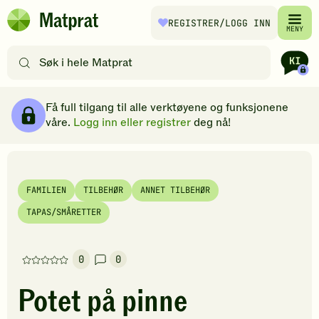
Hopp til hovedinnhold
REGISTRER
/LOGG INN
Matprat
MENY
hjemmeside
Søk
etter
oppskrifter
Ingredienser
Slik gjør du
Kommentarer
Brødsmulesti
eller
Få full tilgang til alle verktøyene og funksjonene
filtre
våre.
Logg inn eller registrer
deg nå!
FAMILIEN
TILBEHØR
ANNET TILBEHØR
TAPAS/SMÅRETTER
0
0
Denne
oppskriften
Potet på pinne
har
foreløpig