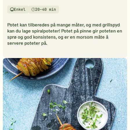
ingen
Enkel
20–40 min
vurderinger.
Vanskelighetsgrad
Tilberedningstid
Bli
den
Potet kan tilberedes på mange måter, og med grillspyd
første
kan du lage spiralpoteter! Potet på pinne gir poteten en
til
sprø og god konsistens, og er en morsom måte å
å
servere poteter på.
vurdere
denne
oppskriften.