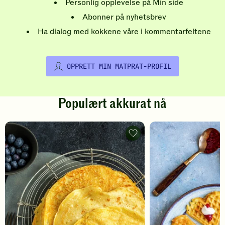
Personlig opplevelse på Min side
Abonner på nyhetsbrev
Ha dialog med kokkene våre i kommentarfeltene
OPPRETT MIN MATPRAT-PROFIL
Populært akkurat nå
Pannekaker
-
legg
til
favoritter