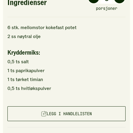
Ingredienser
porsjoner
6
stk.
mellomstor kokefast
potet
2
ss
nøytral olje
Kryddermiks:
0,5
ts
salt
1
ts
paprikapulver
1
ts
tørket timian
0,5
ts
hvitløkspulver
LEGG I HANDLELISTEN