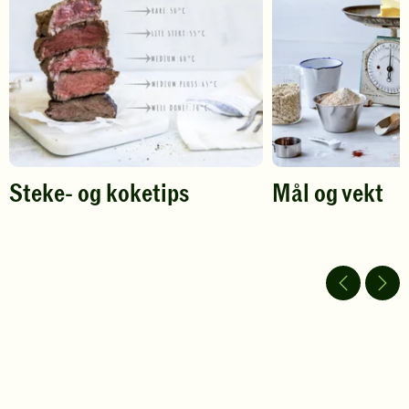
vurdering.
vurdering.
Steke- og koketips
Mål og vekt