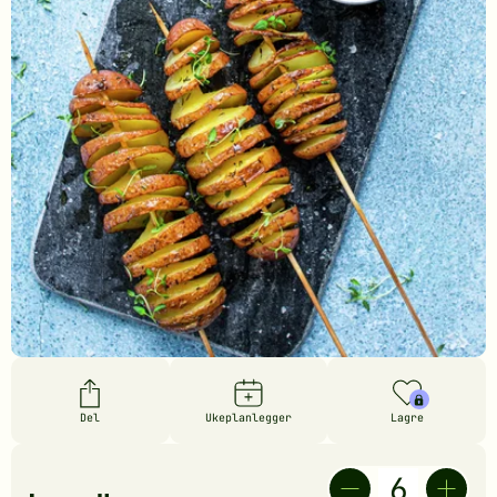
Del
Ukeplanlegger
Lagre