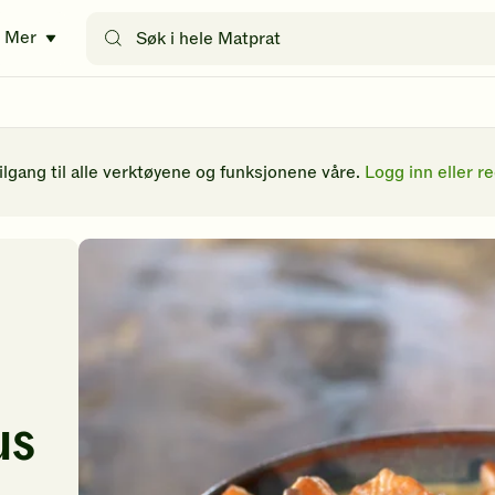
Søk
Mer
etter
oppskrifter
eller
filtre
tilgang til alle verktøyene og funksjonene våre.
Logg inn eller re
us