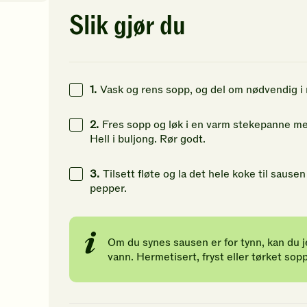
av
av
av
5
5
5
Slik gjør du
stjerner.
stjerner.
st
7
kcal
Klikk
Klikk
Kl
for
for
fo
15
g
å
å
å
gi
gi
gi
3
g
1.
Vask og rens sopp, og del om nødvendig i 
din
din
di
vurdering.
vurdering.
vu
4
g
2.
Fres sopp og løk i en varm stekepanne med
Hell i buljong. Rør godt.
3.
Tilsett fløte og la det hele koke til sause
pepper.
Om du synes sausen er for tynn, kan du je
vann. Hermetisert, fryst eller tørket sop