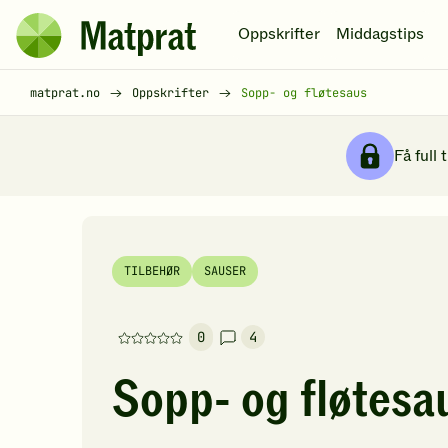
Hopp til hovedinnhold
Oppskrifter
Middagstips
Matprat
hjemmeside
Brødsmulesti
matprat.no
Oppskrifter
Sopp- og fløtesaus
Få full 
TILBEHØR
SAUSER
0
4
Denne
oppskriften
Sopp- og fløtesa
har
foreløpig
ingen