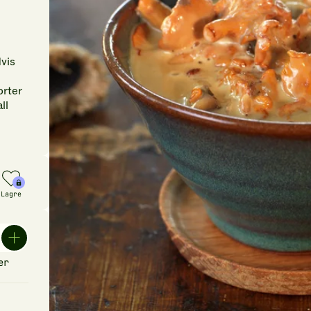
Hvis
orter
ll
Lagre
er