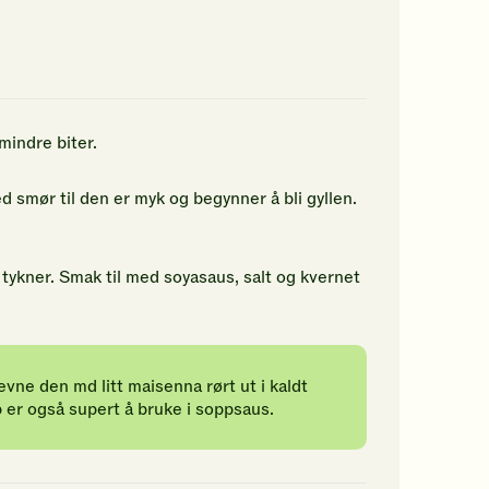
av
av
5
5
jerner.
stjerner.
stjerner.
ikk
Klikk
Klikk
r
for
for
å
å
gi
gi
mindre biter.
n
din
din
rdering.
vurdering.
vurdering.
 smør til den er myk og begynner å bli gyllen.
n tykner. Smak til med soyasaus, salt og kvernet
vne den md litt maisenna rørt ut i kaldt
p er også supert å bruke i soppsaus.