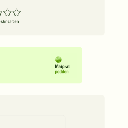
4
5
erner
stjerner
stjerner
pskriften