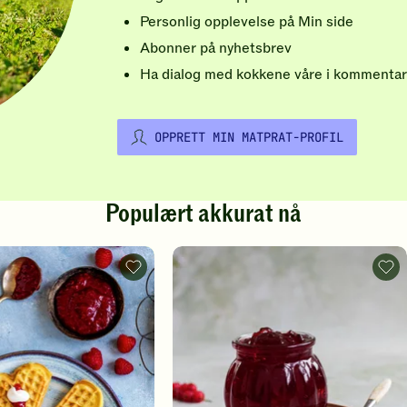
Personlig opplevelse på Min side
Abonner på nyhetsbrev
Ha dialog med kokkene våre i kommentar
OPPRETT MIN MATPRAT-PROFIL
Populært akkurat nå
Vafler
Rips
-
-
legg
legg
til
til
favoritter
favo