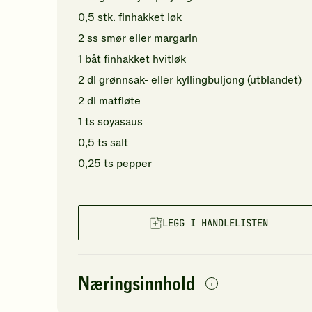
0,5
stk.
finhakket
løk
2
ss
smør
eller margarin
1
båt
finhakket
hvitløk
2
dl
grønnsak- eller
kyllingbuljong (utblandet)
2
dl
matfløte
1
ts
soyasaus
0,5
ts
salt
0,25
ts
pepper
LEGG I HANDLELISTEN
Næringsinnhold