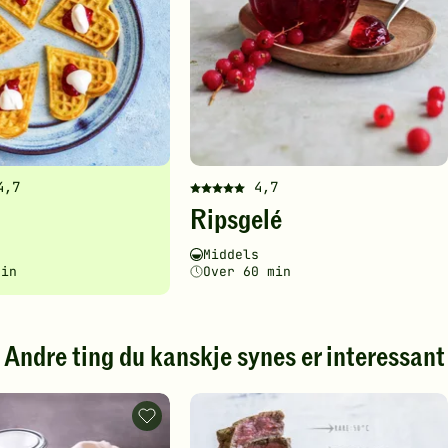
4,7
4,7
Denne
Ripsgelé
en
oppskriften
har
ghetsgrad
ingstid
Vanskelighetsgrad
Tilberedningstid
Middels
fått
min
Over 60 min
5
av
5
stjerner.
Andre ting du kanskje synes er interessant
Klikk
for
å
BBQ-
gi
sauser,
din