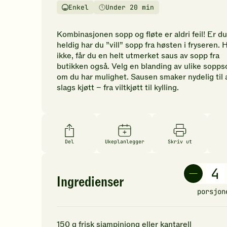
vurderinger.
Enkel
Under 20 min
Vanskelighetsgrad
Tilberedningstid
Bli
den
Kombinasjonen sopp og fløte er aldri feil! Er du
første
heldig har du ”vill” sopp fra høsten i fryseren. 
til
ikke, får du en helt utmerket saus av sopp fra
å
butikken også. Velg en blanding av ulike sopps
vurdere
om du har mulighet. Sausen smaker nydelig til a
denne
slags kjøtt – fra viltkjøtt til kylling.
oppskriften.
Del
Ukeplanlegger
Skriv ut
Ingredienser
porsjon
150
g
frisk sjampinjong
eller kantarell