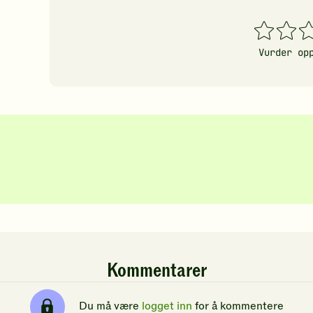
1
2
3
stjerner
stjerner
stj
Vurder op
Kommentarer
Du må være
logget inn
for å kommentere