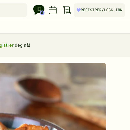
REGISTRER
/LOGG INN
gistrer
deg nå!