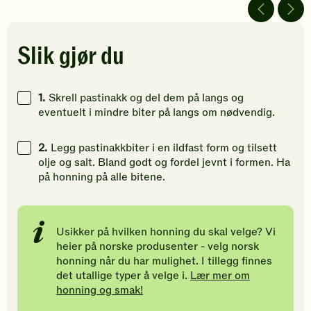
av
vurderinger.
av
5
Bli
5
stjerner.
den
stjerner.
Klikk
første
Klikk
Slik gjør du
for
til
for
å
å
å
gi
vurdere
gi
1.
Skrell pastinakk og del dem på langs og
din
denne
din
eventuelt i mindre biter på langs om nødvendig.
vurdering.
oppskriften.
vurdering
2.
Legg pastinakkbiter i en ildfast form og tilsett
olje og salt. Bland godt og fordel jevnt i formen. Ha
på honning på alle bitene.
Usikker på hvilken honning du skal velge? Vi
heier på norske produsenter - velg norsk
honning når du har mulighet. I tillegg finnes
det utallige typer å velge i.
Lær mer om
honning og smak!