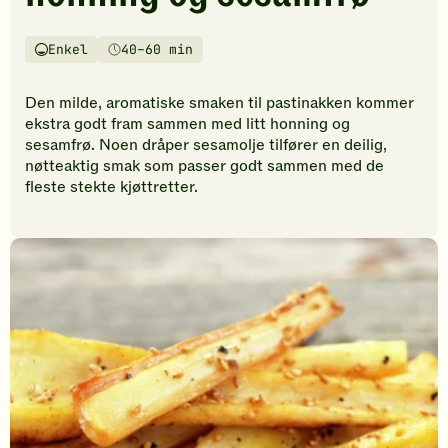
vurderinger.
Bli
den
Enkel
40–60 min
Vanskelighetsgrad
Tilberedningstid
første
til
Den milde, aromatiske smaken til pastinakken kommer
å
ekstra godt fram sammen med litt honning og
vurdere
sesamfrø. Noen dråper sesamolje tilfører en deilig,
denne
nøtteaktig smak som passer godt sammen med de
oppskriften.
fleste stekte kjøttretter.