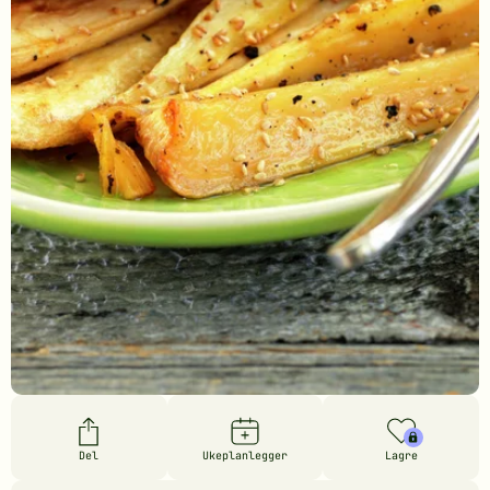
Del
Ukeplanlegger
Lagre