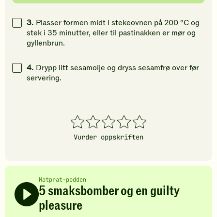
3.
Plasser formen midt i stekeovnen på 200 °C og
stek i 35 minutter, eller til pastinakken er mør og
gyllenbrun.
4.
Drypp litt sesamolje og dryss sesamfrø over før
servering.
1
2
3
4
5
stjerner
stjerner
stjerner
stjerner
stjerner
Vurder oppskriften
Matprat-podden
5 smaksbomber og en guilty
pleasure