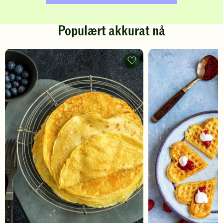
Populært akkurat nå
Pannekaker
-
legg
til
favoritter