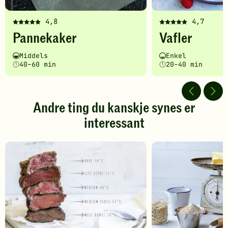
4,8
4,7
Denne
Denne
Pannekaker
Vafler
oppskriften
oppskriften
har
har
Vanskelighetsgrad
Tilberedningstid
Vanskelighetsgrad
Tilberedningstid
Middels
Enkel
fått
fått
40–60 min
20–40 min
5
5
av
av
5
5
stjerner.
stjerner.
Andre ting du kanskje synes er
Klikk
Klikk
interessant
for
for
å
å
gi
gi
din
din
vurdering.
vurdering.