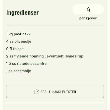
4
Ingredienser
porsjoner
1
kg
pastinakk
4
ss
olivenolje
0,5
ts
salt
2
ss
flytende
honning
, eventuelt lønnesirup
1,5
ss
ristede
sesamfrø
1
ss
sesamolje
LEGG I HANDLELISTEN