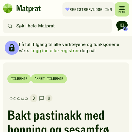
Hopp til hovedinnhold
REGISTRER
/LOGG INN
Matprat
MENY
hjemmeside
Søk
etter
oppskrifter
Ingredienser
Slik gjør du
Kommentarer
Brødsmulesti
eller
Få full tilgang til alle verktøyene og funksjonene
filtre
våre.
Logg inn eller registrer
deg nå!
TILBEHØR
ANNET TILBEHØR
0
0
Denne
oppskriften
Bakt pastinakk med
har
foreløpig
honning og sesamfrø
ingen