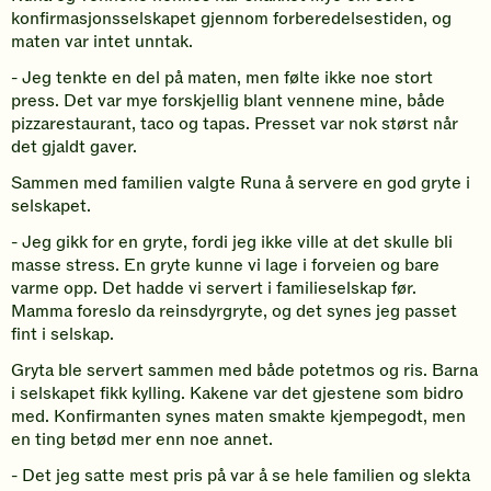
konfirmasjonsselskapet gjennom forberedelsestiden, og
maten var intet unntak.
- Jeg tenkte en del på maten, men følte ikke noe stort
press. Det var mye forskjellig blant vennene mine, både
pizzarestaurant, taco og tapas. Presset var nok størst når
det gjaldt gaver.
Sammen med familien valgte Runa å servere en god gryte i
selskapet.
- Jeg gikk for en gryte, fordi jeg ikke ville at det skulle bli
masse stress. En gryte kunne vi lage i forveien og bare
varme opp. Det hadde vi servert i familieselskap før.
Mamma foreslo da reinsdyrgryte, og det synes jeg passet
fint i selskap.
Gryta ble servert sammen med både potetmos og ris. Barna
i selskapet fikk kylling. Kakene var det gjestene som bidro
med. Konfirmanten synes maten smakte kjempegodt, men
en ting betød mer enn noe annet.
- Det jeg satte mest pris på var å se hele familien og slekta