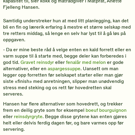
kapasitet til, sier kokk og matrådgiver i Matprat, Anette
Fjelleng Hansen.
Samtidig understreker hun at med litt planlegging, kan det
bli en fin og lærerik erfaring å mestre et større selskap med
tre retters middag, så lenge en selv har lyst til å gå løs på
oppgaven.
- Da er mine beste råd å velge enten en kald forrett eller en
varm suppe til å starte med, begge deler kan forberedes i
god tid.
Gravet reinsdyr
eller
fenalår med melon
er gode
alternativer, eller en
aspargessuppe
. Uansett om man
legger opp forretten før selskapet starter eller man gjør
siste «finish» med anretningen, slipper man unødvendig
stress med steking og os rett før hovedretten skal
serveres.
Hansen har flere alternativer som hovedrett, og trekker
frem en deilig gryte som for eksempel
boeuf bourguignon
eller
reinsdyrgryte
. Begge disse grytene kan enten gjøres
helt eller delvis ferdig dagen før, og bare varmes opp før
servering.