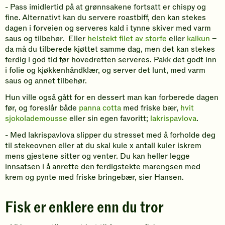
- Pass imidlertid på at grønnsakene fortsatt er chispy og
fine. Alternativt kan du servere roastbiff, den kan stekes
dagen i forveien og serveres kald i tynne skiver med varm
saus og tilbehør. Eller
helstekt filet av storfe
eller
kalkun
–
da må du tilberede kjøttet samme dag, men det kan stekes
ferdig i god tid før hovedretten serveres. Pakk det godt inn
i folie og kjøkkenhåndklær, og server det lunt, med varm
saus og annet tilbehør.
Hun ville også gått for en dessert man kan forberede dagen
før, og foreslår både
panna cotta
med friske bær,
hvit
sjokolademousse
eller sin egen favoritt;
lakrispavlova
.
- Med lakrispavlova slipper du stresset med å forholde deg
til stekeovnen eller at du skal kule x antall kuler iskrem
mens gjestene sitter og venter. Du kan heller legge
innsatsen i å anrette den ferdigstekte marengsen med
krem og pynte med friske bringebær, sier Hansen.
Fisk er enklere enn du tror