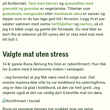
på festbordet.
Taco med bønner
og
quesedillas med
grønnkål og gresskar
er vegetariske. Tilbehør som
guacamole
,
mangosalsa
eller
mexikansk salsa
er sauser og
dipper som er du kan lage god tid i forveien. Legg til et par
salater sammen med varme
tortillalefser
og
nachos
, så vil
jeg tro både unge og gamle blir fornøyde. Du skal ikke se
bort ifra at oldemor på 85 synes det er stas med mat med
litt futt i!
Valgte mat uten stress
14 år gamle Runa Skriung fra Oslo er nykonfirmert. Hun fikk
lov å være med å bestemme maten i selskapet.
- Jeg forventet at jeg fikk være med å velge mat. Det
eneste mamma ikke ville ha var koldtbord fra cateringfirma.
Jeg er ikke så glad i koldtbord, så det var helt greit. Jeg
skjønte også at det var veldig dyrt å bestille mat inn døra.
Runa og vennene hennes har snakket mye om selve