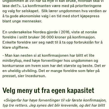
ungdommen at «vi har så mye vi kan bruke, hvordan skal vi
løse det?». La konfirmanten være med på prioriteringene
og valg for selskapet. Slik lærer ungdommen hva verdien av
å ta gode økonomiske valg i en tid med stort kjøpepress
blant unge mennesker.
En undersøkelse Nordea gjorde i 2016, viste at norske
foreldre i snitt bruker 36 000 kroner på konfirmasjon.
Enkelte foreldre ser seg nødt til å ta opp forbrukslån for å
klare utgiftene.
- Man kan nesten si at konfirmasjonen har blitt et lite
minibryllup, med høye forventinger hos ungdommen og
konkurranse om hvem som har det største og beste. Det er
en uheldig utvikling. Det er mange foreldre som føler på
presset, sier Incedursun.
Velg meny ut fra egen kapasitet
«Svigerfar har høye forventinger til vår første konfirmasjon,
typ tre retters. Jeg synes det blir krevende, og det har blitt