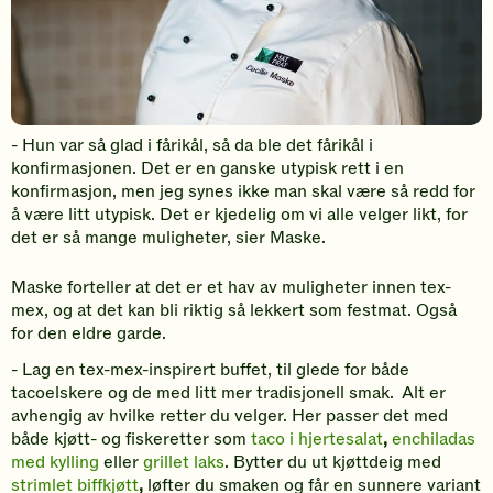
- Hun var så glad i fårikål, så da ble det fårikål i
konfirmasjonen. Det er en ganske utypisk rett i en
konfirmasjon, men jeg synes ikke man skal være så redd for
å være litt utypisk. Det er kjedelig om vi alle velger likt, for
det er så mange muligheter, sier Maske.
Maske forteller at det er et hav av muligheter innen tex-
mex, og at det kan bli riktig så lekkert som festmat. Også
for den eldre garde.
- Lag en tex-mex-inspirert buffet, til glede for både
tacoelskere og de med litt mer tradisjonell smak. Alt er
avhengig av hvilke retter du velger. Her passer det med
både kjøtt- og fiskeretter som
taco i hjertesalat
,
enchiladas
med kylling
eller
grillet laks
. Bytter du ut kjøttdeig med
strimlet biffkjøtt
,
løfter du smaken og får en sunnere variant