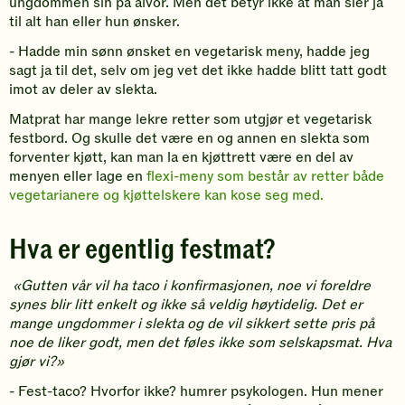
ungdommen sin på alvor. Men det betyr ikke at man sier ja
til alt han eller hun ønsker.
- Hadde min sønn ønsket en vegetarisk meny, hadde jeg
sagt ja til det, selv om jeg vet det ikke hadde blitt tatt godt
imot av deler av slekta.
Matprat har mange lekre retter som utgjør et vegetarisk
festbord. Og skulle det være en og annen en slekta som
forventer kjøtt, kan man la en kjøttrett være en del av
menyen eller lage en
flexi-meny som består av retter både
vegetarianere og kjøttelskere kan kose seg med.
Hva er egentlig festmat?
«Gutten vår vil ha taco i konfirmasjonen, noe vi foreldre
synes blir litt enkelt og ikke så veldig høytidelig. Det er
mange ungdommer i slekta og de vil sikkert sette pris på
noe de liker godt, men det føles ikke som selskapsmat. Hva
gjør vi?»
- Fest-taco? Hvorfor ikke? humrer psykologen. Hun mener