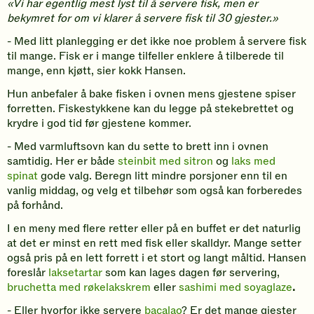
«Vi har egentlig mest lyst til å servere fisk, men er
bekymret for om vi klarer å servere fisk til 30 gjester.»
- Med litt planlegging er det ikke noe problem å servere fisk
til mange. Fisk er i mange tilfeller enklere å tilberede til
mange, enn kjøtt, sier kokk Hansen.
Hun anbefaler å bake fisken i ovnen mens gjestene spiser
forretten. Fiskestykkene kan du legge på stekebrettet og
krydre i god tid før gjestene kommer.
- Med varmluftsovn kan du sette to brett inn i ovnen
samtidig. Her er både
steinbit med sitron
og
laks med
spinat
gode valg. Beregn litt mindre porsjoner enn til en
vanlig middag, og velg et tilbehør som også kan forberedes
på forhånd.
I en meny med flere retter eller på en buffet er det naturlig
at det er minst en rett med fisk eller skalldyr. Mange setter
også pris på en lett forrett i et stort og langt måltid. Hansen
foreslår
laksetartar
som kan lages dagen før servering,
bruchetta med røkelakskrem
eller
sashimi med soyaglaze
.
- Eller hvorfor ikke servere
bacalao
? Er det mange gjester