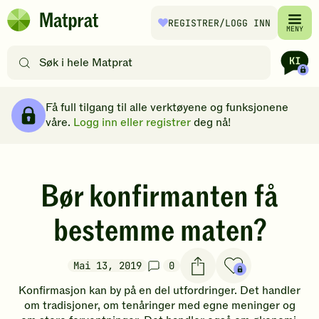
Hopp til hovedinnhold
REGISTRER
/LOGG INN
Matprat
MENY
hjemmeside
Søk
etter
oppskrifter
Brødsmulesti
eller
Få full tilgang til alle verktøyene og funksjonene
filtre
våre.
Logg inn eller registrer
deg nå!
Bør konfirmanten få
bestemme maten?
Mai 13, 2019
0
Konfirmasjon kan by på en del utfordringer. Det handler
om tradisjoner, om tenåringer med egne meninger og