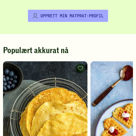
OPPRETT MIN MATPRAT-PROFIL
Populært akkurat nå
Pannekaker
-
legg
til
favoritter