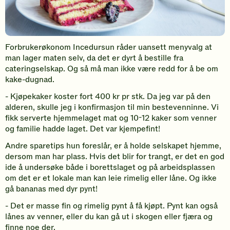
Forbrukerøkonom Incedursun råder uansett menyvalg at
man lager maten selv, da det er dyrt å bestille fra
cateringselskap. Og så må man ikke være redd for å be om
kake-dugnad.
- Kjøpekaker koster fort 400 kr pr stk. Da jeg var på den
alderen, skulle jeg i konfirmasjon til min bestevenninne. Vi
fikk serverte hjemmelaget mat og 10-12 kaker som venner
og familie hadde laget. Det var kjempefint!
Andre sparetips hun foreslår, er å holde selskapet hjemme,
dersom man har plass. Hvis det blir for trangt, er det en god
ide å undersøke både i borettslaget og på arbeidsplassen
om det er et lokale man kan leie rimelig eller låne. Og ikke
gå bananas med dyr pynt!
- Det er masse fin og rimelig pynt å få kjøpt. Pynt kan også
lånes av venner, eller du kan gå ut i skogen eller fjæra og
finne noe der.